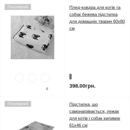
Популярний
Плед-ковдра для котів та
собак бежева підстилка
для домашніх тварин 60х80
см
398.00грн.
0
Популярний
Підстилка, що
самонагрівається, лежак
для котів і собак килимок
61х46 см