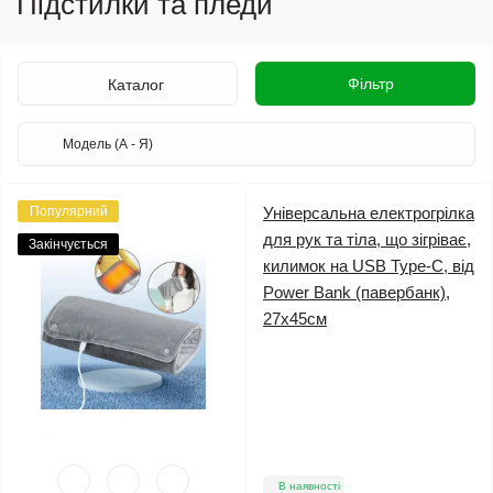
Підстилки та пледи
Фільтр
Каталог
Популярний
Універсальна електрогрілка
для рук та тіла, що зігріває,
Закінчується
килимок на USB Type-C, від
Power Bank (павербанк),
27х45см
В наявності