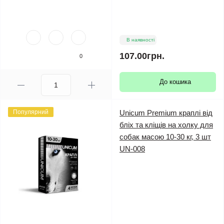
В наявності
107.00грн.
0
До кошика
Популярний
Unicum Premium краплі від
бліх та кліщів на холку для
собак масою 10-30 кг, 3 шт
UN-008