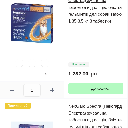
Спектра) жувальна
таблетка від кліщів, бліх та
гельмінтів для собак вагою
1,35-3,5 кг, 3 таблетки
В наявності
1 282.00грн.
0
До кошика
Популярний
NexGard Spectra (Нексгард
Спектра) жувальна
таблетка від кліщів, бліх та
гельмінтів для собак вагою