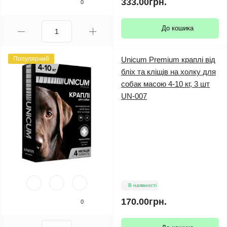
333.00грн.
0
До кошика
Популярний
Unicum Premium краплі від
бліх та кліщів на холку для
собак масою 4-10 кг, 3 шт
UN-007
В наявності
170.00грн.
0