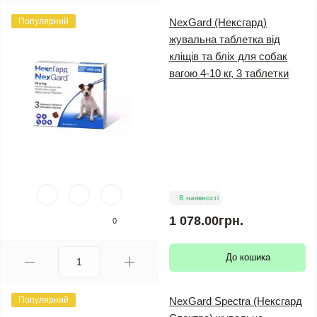
Популярний
NexGard (Нексгард)
жувальна таблетка від
кліщів та бліх для собак
вагою 4-10 кг, 3 таблетки
В наявності
1 078.00грн.
0
До кошика
Популярний
NexGard Spectra (Нексгард