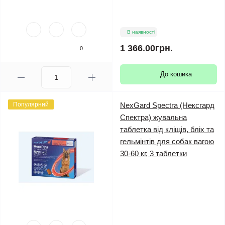
В наявності
1 366.00грн.
0
До кошика
Популярний
NexGard Spectra (Нексгард
Спектра) жувальна
таблетка від кліщів, бліх та
гельмінтів для собак вагою
30-60 кг, 3 таблетки