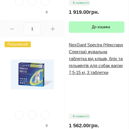
В наявності
1 919.00грн.
0
До кошика
Популярний
NexGard Spectra (Нексгард
Спектра) жувальна
таблетка від кліщів, бліх та
гельмінтів для собак вагою
7,5-15 кг, 3 таблетки
В наявності
1 562.00грн.
0