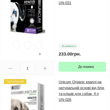
UN-031
В наявності
233.00грн.
0
До кошика
Популярний
Unicum Organic краплі на
натуральній основі від бліх
та кліщів для собак, 4 п
UN-026