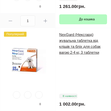
1 261.00грн.
0
До кошика
Популярний
NexGard (Нексгард)
жувальна таблетка від
кліщів та бліх для собак
вагою 2-4 кг, 3 таблетки
В наявності
1 002.00грн.
0