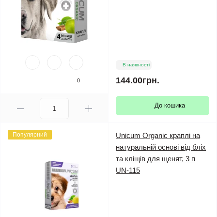
В наявності
144.00грн.
0
До кошика
Популярний
Unicum Organic краплі на
натуральній основі від бліх
та кліщів для щенят, 3 п
UN-115