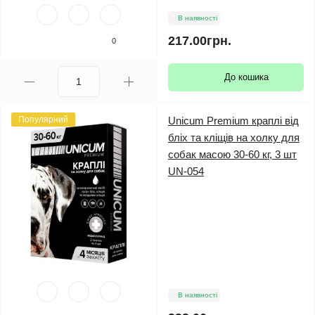
В наявності
217.00грн.
0
До кошика
Популярний
Unicum Premium краплі від
бліх та кліщів на холку для
собак масою 30-60 кг, 3 шт
UN-054
В наявності