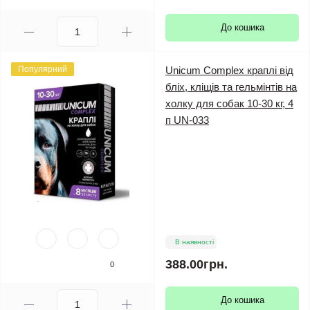
До кошика
Популярний
Unicum Complex краплі від
бліх, кліщів та гельмінтів на
холку для собак 10-30 кг, 4
п UN-033
В наявності
388.00грн.
0
До кошика