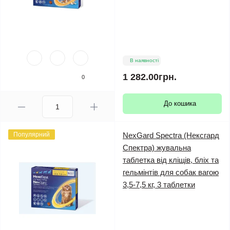
В наявності
1 282.00грн.
0
До кошика
Популярний
NexGard Spectra (Нексгард
Спектра) жувальна
таблетка від кліщів, бліх та
гельмінтів для собак вагою
3,5-7,5 кг, 3 таблетки