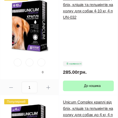
бліх, кліщів та гельмінтів на
холку для собак 4-10 кг, 4 п
UN-032
В наявності
285.00грн.
0
До кошика
Популярний
Unicum Complex краплі від
бліх, кліщів та гельмінтів на
холку для собак до 4 кг, 4 п