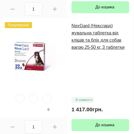
До кошика
Популярний
NexGard (Нексгард)
жувальна таблетка від
кліщів та бліх для собак
вагою 25-50 кг, 3 таблетки
В наявності
1 417.00грн.
0
До кошика