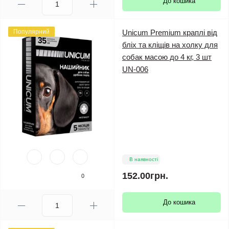
До кошика
Популярний
Unicum Premium краплі від
бліх та кліщів на холку для
собак масою до 4 кг, 3 шт
UN-006
В наявності
152.00грн.
0
До кошика