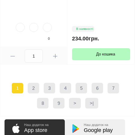
В наявності
234.00грн.
0
До кошика
1
2
3
4
5
6
7
8
9
>
>|
Наш додаток на
Наш додаток на
App store
Google play