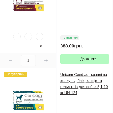
В наявності
388.00грн.
0
До кошика
Популярний
Unicum Селфаст краплі на
холку від бліх, кліщів та
гельмінтів для собак 5,1-10
кг UN-124