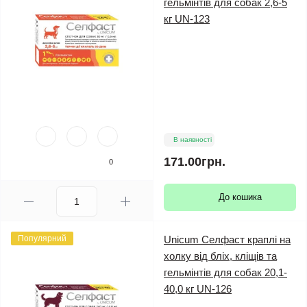
гельмінтів для собак 2,6-5
кг UN-123
В наявності
171.00грн.
0
До кошика
Популярний
Unicum Селфаст краплі на
холку від бліх, кліщів та
гельмінтів для собак 20,1-
40,0 кг UN-126