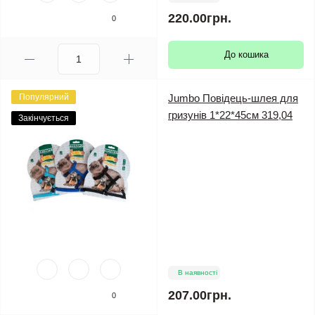
220.00грн.
0
До кошика
Популярний
Jumbo Повідець-шлея для
гризунів 1*22*45см 319,04
Закінчується
В наявності
207.00грн.
0