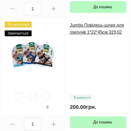
До кошика
Популярний
Jumbo Повідець-шлея для
гризунів 1*22*45см 319,02
Закінчується
В наявності
200.00грн.
0
До кошика