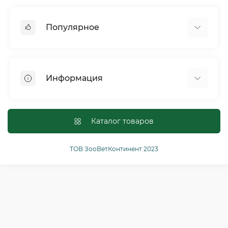
Популярное
Собаки
Коты
Информация
Птицы
Грызуны
Для оптовых покупателей
Рептилии
Оплата и доставка
Каталог товаров
Сельскохозяйственные животные и птицы
Политика конфиденциальности
Рыбы
Условия соглашения
ТОВ ЗооВетКонтинент 2023
Другие
Возврат или обмен товаров
Ginger Pro Motion
Связаться с нами
Возврат товара
Карта сайта