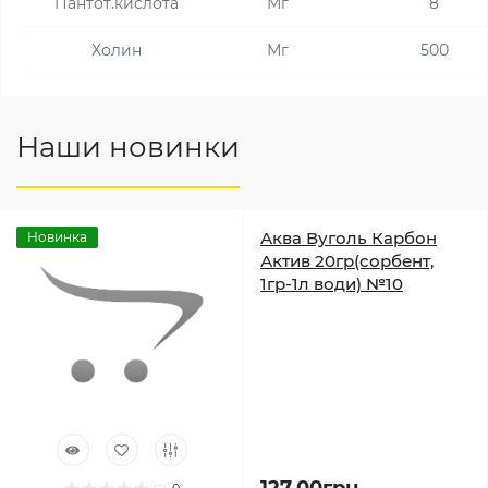
Пантот.кислота
Мг
8
Холин
Мг
500
Наши новинки
Аква Вуголь Карбон
Новинка
Актив 20гр(сорбент,
1гр-1л води) №10