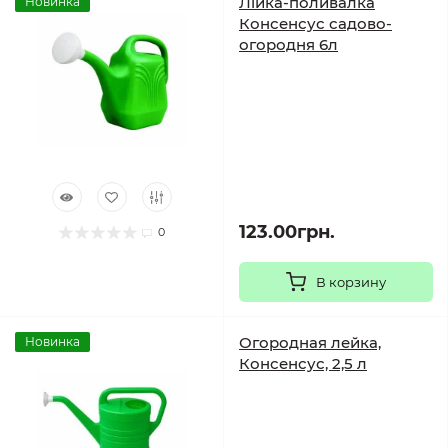
Лійка-поливалка
Новинка
Консенсус садово-
огородня 6л
123.00грн.
0
В корзину
Огородная лейка,
Новинка
Консенсус, 2,5 л