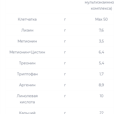
мультиэнзимно
комплекса)
Клетчатка
г
Мах 50
Лизин
г
7,6
Метионин
г
3,5
Метионин+Цистин
г
6,4
Треонин
г
5,4
Триптофан
г
1,7
Аргенин
г
8,9
Линолевая
г
10
кислота
Кальций
г
22