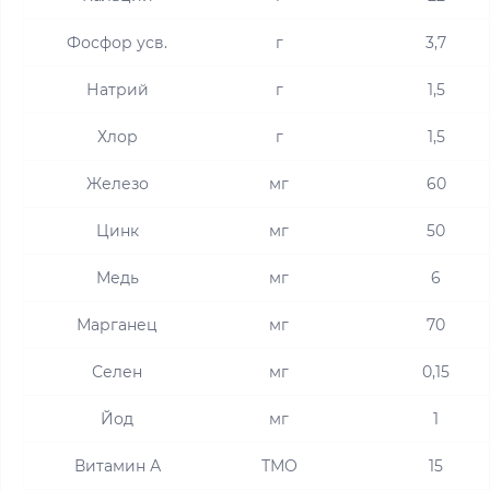
Фосфор усв.
г
3,7
Натрий
г
1,5
Хлор
г
1,5
Железо
мг
60
Цинк
мг
50
Медь
мг
6
Марганец
мг
70
Селен
мг
0,15
Йод
мг
1
Витамин А
ТМО
15