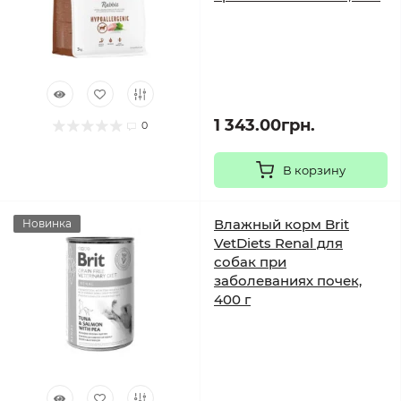
1 343.00грн.
0
В корзину
Влажный корм Brit
Новинка
VetDiets Renal для
собак при
заболеваниях почек,
400 г