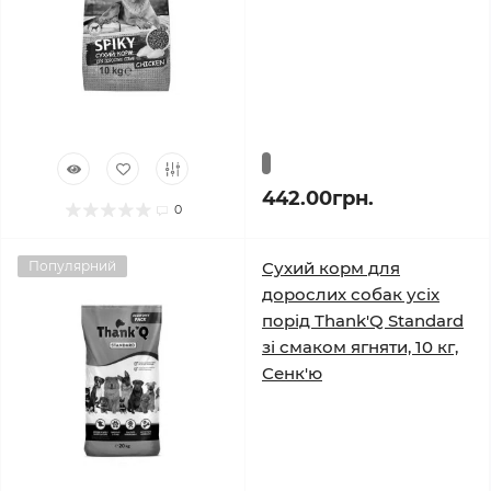
442.00грн.
0
Популярний
Сухий корм для
дорослих собак усіх
порід Thank'Q Standard
зі смаком ягняти, 10 кг,
Сенк'ю