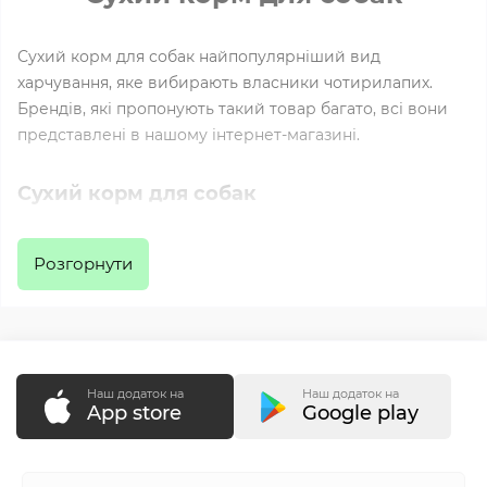
Сухий корм для собак найпопулярніший вид
харчування, яке вибирають власники чотирилапих.
Брендів, які пропонують такий товар багато, всі вони
представлені в нашому інтернет-магазині.
Сухий корм для собак
Купити сухий корм - означає отримати збалансовану
Розгорнути
їжу для вихованця. Сухі корми - це повнораціонна їжа
на кожен день, в якій міститься все необхідне для
здорового життя вашого улюбленця. Сьогодні світові
виробники щодня підвищують якість корму, додаючи
сучасні технології у виробництво. Корми складаються з
Наш додаток на
Наш додаток на
різних гранул – дрібних, середніх, великих – вони
App store
Google play
збалансовані за необхідною кількістю білків, жирів,
вуглеводів, мікроелементів, що випускаються з