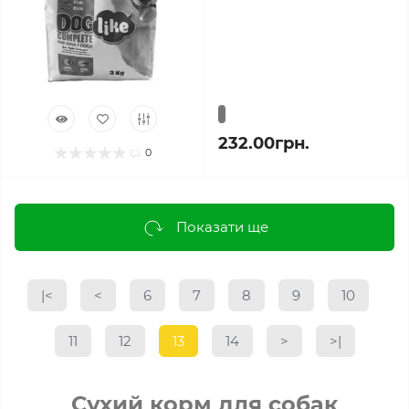
232.00грн.
0
Показати ще
|<
<
6
7
8
9
10
11
12
13
14
>
>|
Сухий корм для собак