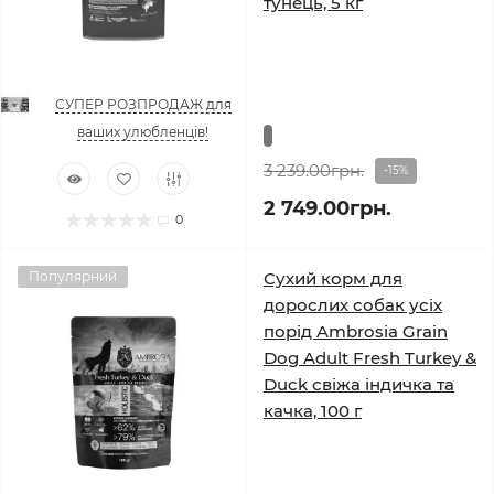
тунець, 5 кг
СУПЕР РОЗПРОДАЖ для
ваших улюбленців!
3 239.00грн.
-15%
2 749.00грн.
0
Популярний
Сухий корм для
дорослих собак усіх
порід Ambrosia Grain
Dog Adult Fresh Turkey &
Duck свіжа індичка та
качка, 100 г