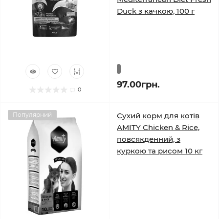
Duck з качкою, 100 г
97.00грн.
0
Популярний
Сухий корм для котів
AMITY Chicken & Rice,
повсякденний, з
куркою та рисом 10 кг