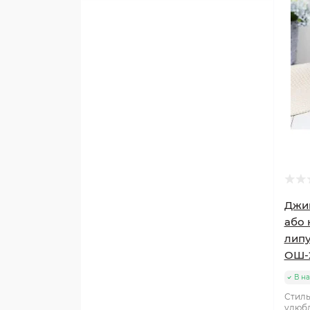
Джин
або 
липу
ОШ-
В на
Стиль
улюбл