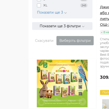
XL
245
Джин
Показати ще 3
або 
липу
ОШ-
Показати ще 3 фільтри
В на
Стиль
Скасувати
Виберіть фільтри
улюбл
заслу
чарів
Best 
фотос
подій
зручна
309
Поп