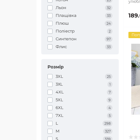
25
улюбл
Льон
32
189
Плащівка
33
Плюш
24
Поліестр
2
Поп
Синтепон
97
Флис
33
Розмір
3XL
25
3ХL
1
4XL
7
5XL
9
6XL
4
7XL
5
L
298
M
327
S
339