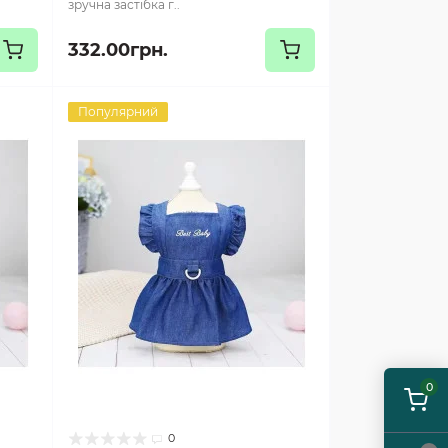
зручна застібка г..
332.00грн.
Популярний
0
0