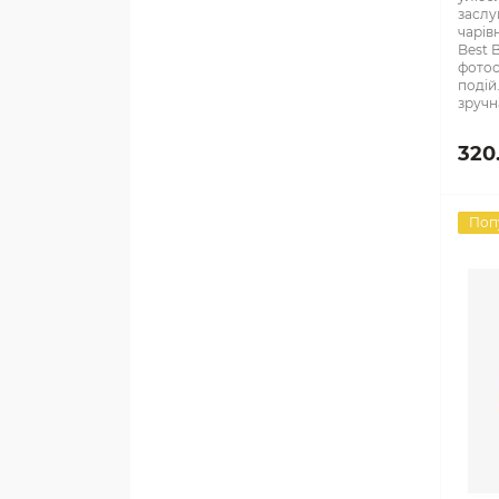
заслу
чарів
Best 
фотос
подій
зручна
320
Поп