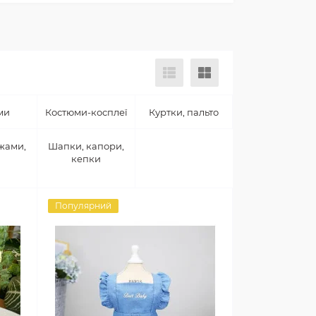
ми
Костюми-косплеї
Куртки, пальто
іжами,
Шапки, капори,
кепки
Популярний