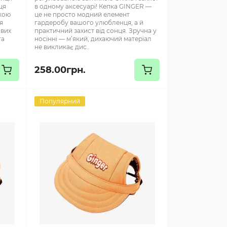
ця
в одному аксесуарі! Кепка GINGER —
вкою
це не просто модний елемент
я
гардеробу вашого улюбленця, а й
ивих
практичний захист від сонця. Зручна у
та
носінні — м’який, дихаючий матеріал
не викликає дис..
258.00грн.
Популярний