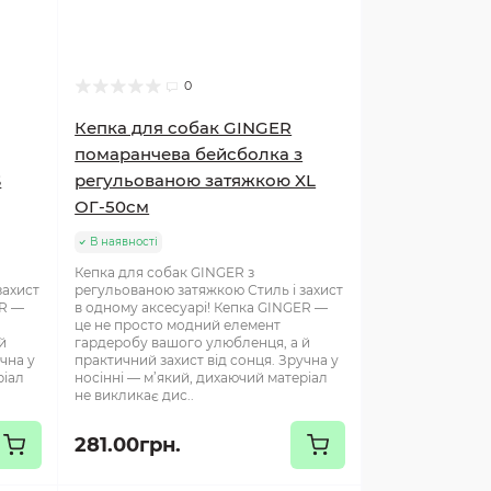
0
Кепка для собак GINGER
помаранчева бейсболка з
S
регульованою затяжкою XL
ОГ-50см
В наявності
Кепка для собак GINGER з
захист
регульованою затяжкою Стиль і захист
ER —
в одному аксесуарі! Кепка GINGER —
це не просто модний елемент
й
гардеробу вашого улюбленця, а й
чна у
практичний захист від сонця. Зручна у
ріал
носінні — м’який, дихаючий матеріал
не викликає дис..
281.00грн.