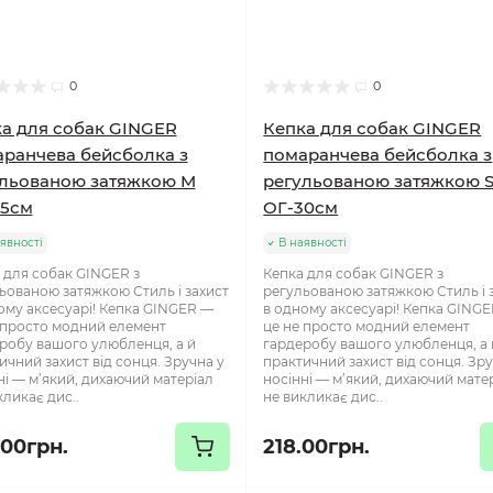
0
0
а для собак GINGER
Кепка для собак GINGER
ранчева бейсболка з
помаранчева бейсболка з
льованою затяжкою M
регульованою затяжкою 
35см
ОГ-30см
явності
В наявності
 для собак GINGER з
Кепка для собак GINGER з
ьованою затяжкою Стиль і захист
регульованою затяжкою Стиль і 
ому аксесуарі! Кепка GINGER —
в одному аксесуарі! Кепка GING
 просто модний елемент
це не просто модний елемент
робу вашого улюбленця, а й
гардеробу вашого улюбленця, а 
ичний захист від сонця. Зручна у
практичний захист від сонця. Зру
ні — м’який, дихаючий матеріал
носінні — м’який, дихаючий мате
кликає дис..
не викликає дис..
.00грн.
218.00грн.