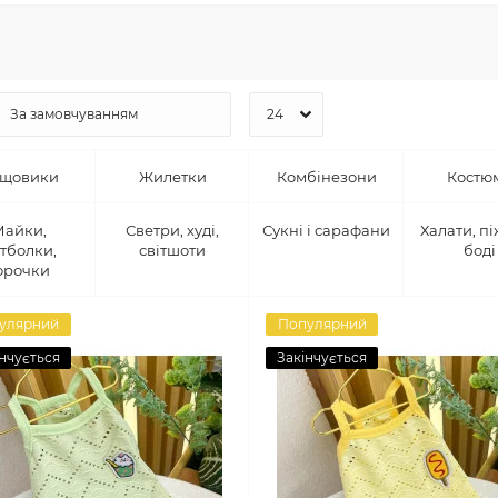
щовики
Жилетки
Комбінезони
Костю
Майки,
Светри, худі,
Сукні і сарафани
Халати, п
тболки,
світшоти
боді
орочки
улярний
Популярний
нчується
Закінчується