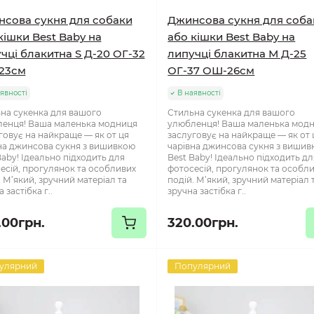
сова сукня для собаки
Джинсова сукня для соба
кішки Best Baby на
або кішки Best Baby на
чці блакитна S Д-20 ОГ-32
липучці блакитна М Д-25
23см
ОГ-37 ОШ-26см
явності
В наявності
на сукенка для вашого
Стильна сукенка для вашого
енця! Ваша маленька модниця
улюбленця! Ваша маленька мод
говує на найкраще — як от ця
заслуговує на найкраще — як от 
на джинсова сукня з вишивкою
чарівна джинсова сукня з виши
Baby! Ідеально підходить для
Best Baby! Ідеально підходить дл
есій, прогулянок та особливих
фотосесій, прогулянок та особл
. М’який, зручний матеріал та
подій. М’який, зручний матеріал 
 застібка г..
зручна застібка г..
.00грн.
320.00грн.
улярний
Популярний