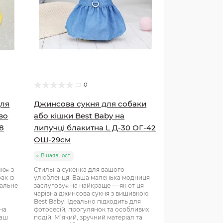
0
для
Джинсова сукня для собаки
во
або кішки Best Baby на
8
липучці блакитна L Д-30 ОГ-42
ОШ-29см
В наявності
лює з
Стильна сукенка для вашого
ак із
улюбленця! Ваша маленька модниця
еальне
заслуговує на найкраще — як от ця
чарівна джинсова сукня з вишивкою
Best Baby! Ідеально підходить для
на
фотосесій, прогулянок та особливих
ваш
подій. М’який, зручний матеріал та