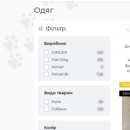
Одяг
Фільтр
Виробник
До
GINGER
140
Hat-Dog
216
фу
Китай
1
с
Китай ВІ
1.2
k
Поп
Види тварин
Закі
Коти
59
Собаки
159
Колір