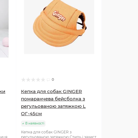
0
ки
Кепка для собак GINGER
помаранчева бейсболка з
регульованою затяжкою L
ОГ-45см
В наявності
Кепка для собак GINGER з
ниця
регульованою затяжкою Стиль і захист