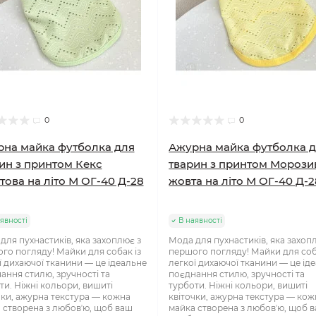
0
0
на майка футболка для
Ажурна майка футболка 
ин з принтом Кекс
тварин з принтом Морози
това на літо М ОГ-40 Д-28
жовта на літо М ОГ-40 Д-2
явності
В наявності
для пухнастиків, яка захоплює з
Мода для пухнастиків, яка захоп
го погляду! Майки для собак із
першого погляду! Майки для соб
ї дихаючої тканини — це ідеальне
легкої дихаючої тканини — це ід
ання стилю, зручності та
поєднання стилю, зручності та
ти. Ніжні кольори, вишиті
турботи. Ніжні кольори, вишиті
чки, ажурна текстура — кожна
квіточки, ажурна текстура — кож
 створена з любовʼю, щоб ваш
майка створена з любовʼю, щоб 