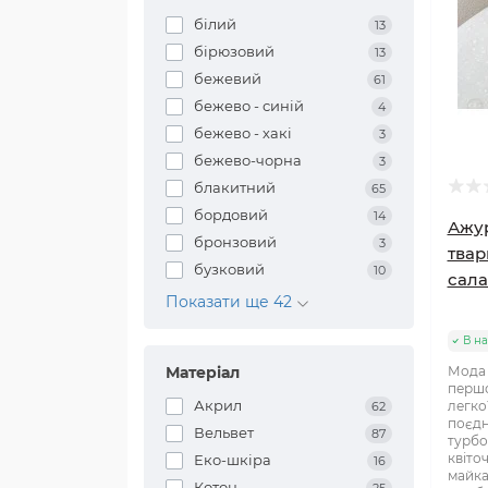
білий
13
бірюзовий
13
бежевий
61
бежево - синій
4
бежево - хакі
3
бежево-чорна
3
блакитний
65
бордовий
14
Ажур
бронзовий
3
твар
бузковий
10
сала
Показати ще 42
В на
Матеріал
Мода 
першо
Акрил
легко
62
поєдн
Вельвет
87
турбо
квіто
Еко-шкіра
16
майка
Котон