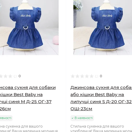
0
0
сова сукня для собаки
Джинсова сукня для соба
кішки Best Baby на
або кішки Best Baby на
чці синя M Д-25 ОГ-37
липучці синя S Д-20 ОГ-32
26см
ОШ-23см
явності
В наявності
на сукенка для вашого
Стильна сукенка для вашого
енця! Ваша маленька модниця
улюбленця! Ваша маленька мод