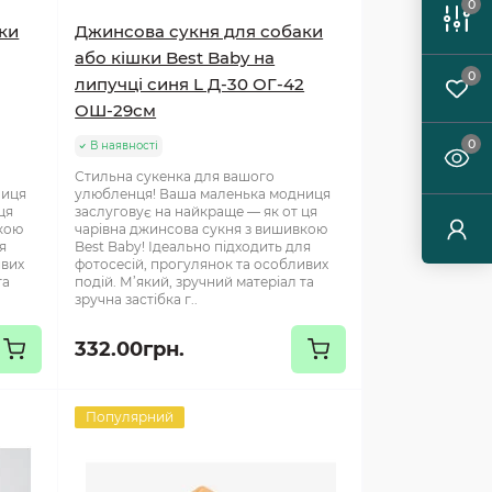
0
ки
Джинсова сукня для собаки
або кішки Best Baby на
0
липучці синя L Д-30 ОГ-42
ОШ-29см
0
В наявності
Стильна сукенка для вашого
ниця
улюбленця! Ваша маленька модниця
ця
заслуговує на найкраще — як от ця
вкою
чарівна джинсова сукня з вишивкою
я
Best Baby! Ідеально підходить для
ивих
фотосесій, прогулянок та особливих
та
подій. М’який, зручний матеріал та
зручна застібка г..
332.00грн.
Популярний