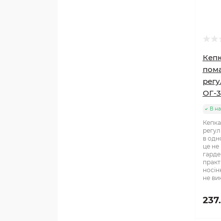
Кепк
пома
регу
ОГ-
В на
Кепка
регул
в одн
це не
гарде
практ
носін
не ви
237