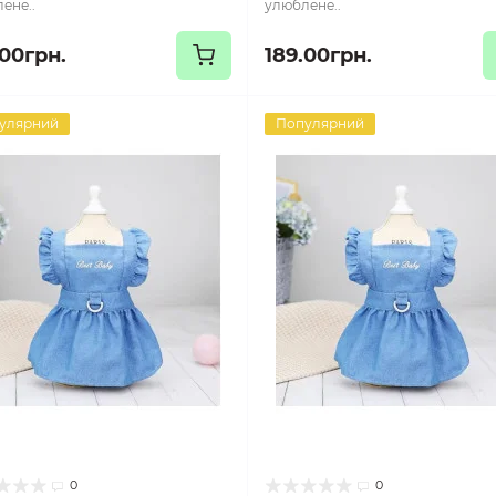
ене..
улюблене..
.00грн.
189.00грн.
улярний
Популярний
0
0