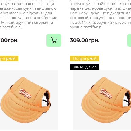
говує на найкраще — як от ця
заслуговує на найкраще — як от 
на джинсова сукня з вишивкою
чарівна джинсова сукня з виши
Baby! Ідеально підходить для
Best Baby! Ідеально підходить дл
есій, прогулянок та особливих
фотосесій, прогулянок та особл
. М’який, зручний матеріал та
подій. М’який, зручний матеріал 
 застібка г..
зручна застібка г..
.00грн.
309.00грн.
улярний
Популярний
Закінчується