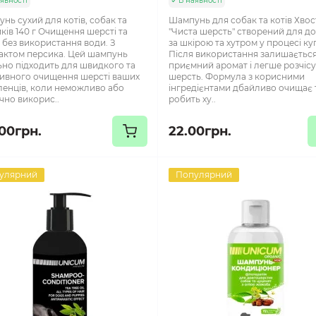
явності
В наявності
нь сухий для котів, собак та
Шампунь для собак та котів Хво
ків 140 г Очищення шерсті та
"Чиста шерсть" створений для д
 без використання води. З
за шкірою та хутром у процесі ку
актом персика. Цей шампунь
Після використання залишаєтьс
ьно підходить для швидкого та
приємний аромат і легше розчіс
ивного очищення шерсті ваших
шерсть. Формула з корисними
енців, коли неможливо або
інгредієнтами дбайливо очищає 
чно викорис..
робить ху..
.00грн.
22.00грн.
улярний
Популярний