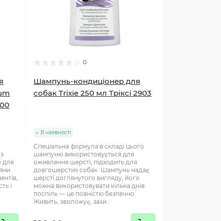
0
я
Шампунь-кондиціонер для
cum
собак Trixie 250 мл Тріксі 2903
200
В наявності
Спеціальна формула в складі цього
 з
шампуню використовується для
б для
оживлення шерсті, підходить для
ями.
довгошерстих собак. Шампунь надає
ентів,
шерсті доглянутого вигляду, його
ть і
можна використовувати кілька днів
поспіль — це повністю безпечно.
Живить, зволожує, захи..