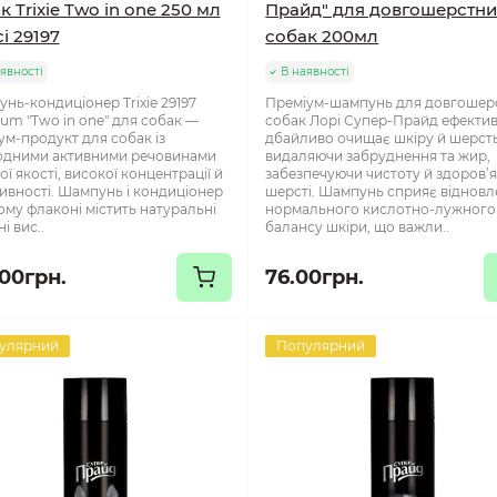
к Trixie Two in one 250 мл
Прайд" для довгошерстни
сі 29197
собак 200мл
явності
В наявності
нь-кондиціонер Trixie 29197
Преміум-шампунь для довгошер
um "Two in one" для собак —
собак Лорі Супер-Прайд ефектив
ум-продукт для собак із
дбайливо очищає шкіру й шерсть
дними активними речовинами
видаляючи забруднення та жир,
ої якості, високої концентрації й
забезпечуючи чистоту й здоров’
ивності. Шампунь і кондиціонер
шерсті. Шампунь сприяє віднов
ому флаконі містить натуральні
нормального кислотно-лужного
і вис..
балансу шкіри, що важли..
.00грн.
76.00грн.
улярний
Популярний