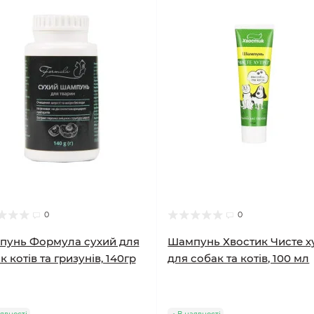
0
0
пунь Формула сухий для
Шампунь Хвостик Чисте х
к котів та гризунів, 140гр
для собак та котів, 100 мл