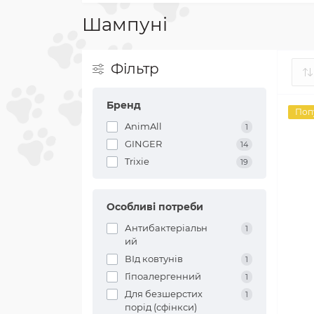
Шампуні
Фільтр
Бренд
Поп
AnimAll
1
GINGER
14
Trixie
19
Особливі потреби
Антибактеріальн
1
ий
ВІд ковтунів
1
Гіпоалергенний
1
Для безшерстих
1
порід (сфінкси)