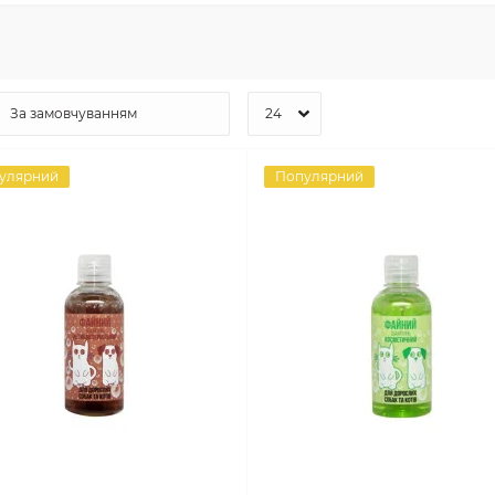
улярний
Популярний