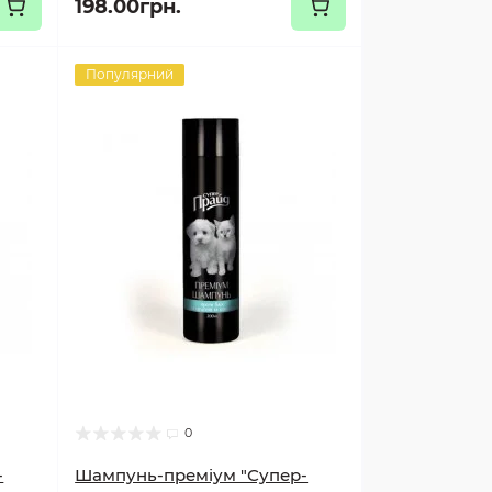
198.00грн.
Популярний
0
-
Шампунь-преміум "Супер-