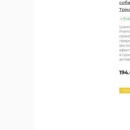
соба
Трік
В на
Шампу
Premi
премі
приро
висок
ефект
в одн
активн
194
Поп