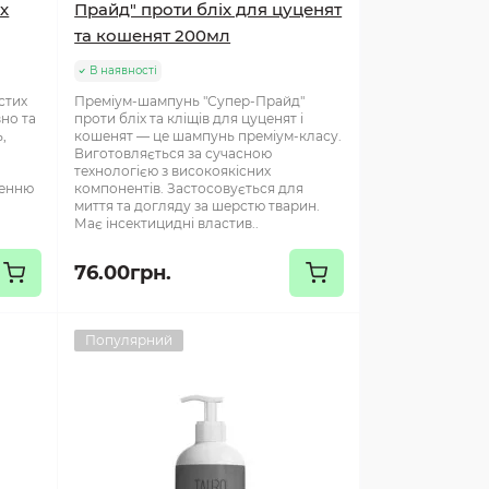
х
Прайд" проти бліх для цуценят
та кошенят 200мл
В наявності
стих
Преміум-шампунь "Супер-Прайд"
но та
проти бліх та кліщів для цуценят і
,
кошенят — це шампунь преміум-класу.
Виготовляється за сучасною
я
технологією з високоякісних
ленню
компонентів. Застосовується для
миття та догляду за шерстю тварин.
Має інсектицидні властив..
76.00грн.
Популярний