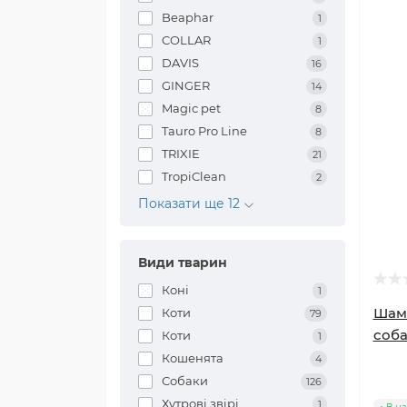
Beaphar
1
COLLAR
1
DAVIS
16
GINGER
14
Magiс pet
8
Tauro Pro Line
8
TRIXIE
21
TropiClean
2
Показати ще 12
Види тварин
Коні
1
Шам
Коти
79
соба
Коти
1
Кошенята
4
Собаки
126
Хутрові звірі
1