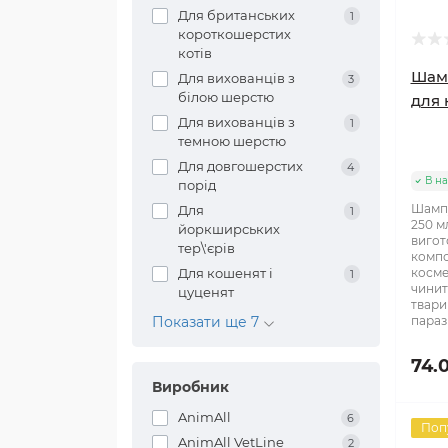
Для британських
1
короткошерстих
котів
Шамп
Для вихованців з
3
білою шерстю
для 
Для вихованців з
1
темною шерстю
Для довгошерстих
4
В на
порід
Шампу
Для
1
250 м
йоркширських
вигот
тер\'єрів
компо
Для кошенят і
косме
1
чинит
цуценят
твари
Показати ще 7
параз
74.
Виробник
AnimAll
6
Поп
AnimAll VetLine
2