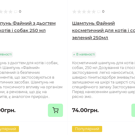
0
0
унь Файний з дьогтем
Шампунь Файний
котів і собак 250 мл
косметичний для котів і с
зелений 250мл
явності
В наявності
нь з дьогтем для котів і собак,
Косметичний шампунь для котів 
л Шампунь «Файний»
собак, 250 мл Дозування та спос
овлений із безпечних
застосування: легко наноситься,
нентів, що застосовуються в
швидко пінитьсядобре змиваєтьс
тичних засобах. Шампунь не
залишаючи на шкірі та шерсті слід
ь токсичного впливу на організм
специфічного запаху Застосуван
ни, а речовина, що діє на
Перед нанесенням шампуню шер
итів, є аналогом природн..
рясно змо..
00грн.
74.00грн.
улярний
Популярний