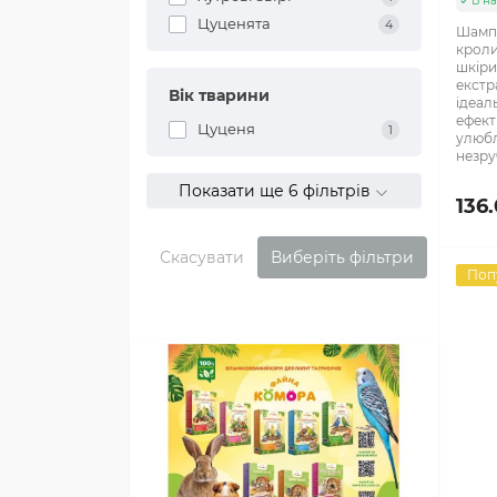
В на
Цуценята
4
Шампу
кроли
шкіри
екстр
Вік тварини
ідеал
ефект
Цуценя
1
улюбл
незру
Показати ще 6 фільтрів
136
Скасувати
Виберіть фільтри
Поп