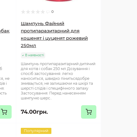
0
Шампунь Файний
обак
протипаразитарний для
кошенят і цуценят рожевий
250мл
В наявності
і
Шампунь протипаразитарний дитячий
іб
для котів і собак 250 мл Дозування і
спосіб застосування: легко
я, не
наноситься, швидко пінитьсядобре
ів і
змивається, не залишаючи на шкірі та
ня:
шерсті слідів і специфічного запаху
сть
Застосування: Перед нанесенням
шампуню шерс..
74.00грн.
Популярний