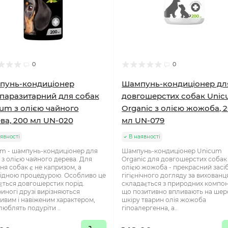
0
0
пунь-кондиціонер
Шампунь-кондиціонер дл
паразитарний для собак
довгошерстих собак Uni
um з олією чайного
Organic з олією жожоба, 
ва, 200 мл UN-020
мл UN-079
явності
В наявності
m - шампунь-кондиціонер для
Шампунь-кондиціонер Unicum
 з олією чайного дерева. Для
Organic для довгошерстих собак
ня собак є не капризом, а
олією жожоба - прекрасний засі
ідною процедурою. Особливо це
гігієнічного догляду за вихованц
ється довгошерстих порід.
складається з природних компон
иногі друзі вирізняються
що позитивно впливають на шерс
ивим і навіженим характером,
шкіру тварин олія жожоба
люблять подуріти ..
гіпоалергенна, а..