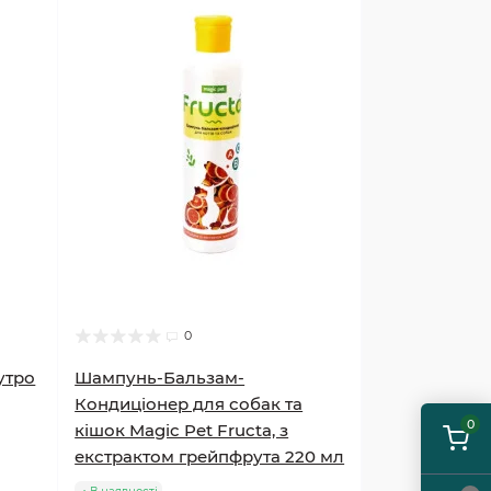
0
утро
Шампунь-Бальзам-
Кондиціонер для собак та
0
кішок Magic Pet Fructa, з
екстрактом грейпфрута 220 мл