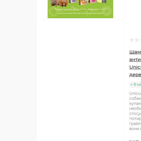
Шам
анти
Unic
дере
В на
Unicu
собак
купан
необх
стосу
Чотир
грайл
вони 