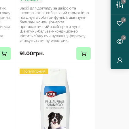
В наявності
0
стик
Засіб для догляду за шкірою та
огляду
шерстю котів і собак, який гармонійно
пання.
поєднує в собі три функції: шампунь-
0
я
бальзам, кондиціонер та
ується
профілактичний засіб проти лупи.
Шампунь-бальзам-кондиціонер
та
містить м’яку очищувальну формулу,
0
знижує статичну електрик..
91.00грн.
Популярний