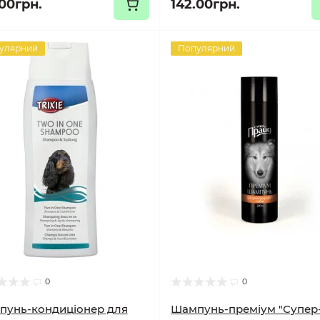
.00грн.
142.00грн.
улярний
Популярний
0
0
пунь-кондиціонер для
Шампунь-преміум "Супер