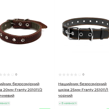
0
0
ийник безрозмірний
Нашийник безрозмірний
а 20мм Franty 201011/2
шкіра 25мм Franty 251011/1
ичневий
чорний
явності
В наявності