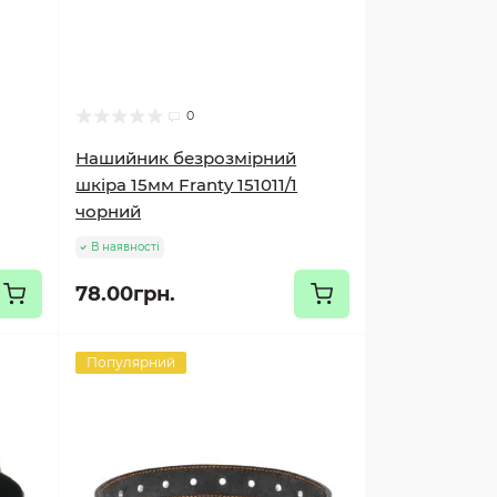
0
Нашийник безрозмірний
шкіра 15мм Franty 151011/1
чорний
В наявності
78.00грн.
Популярний