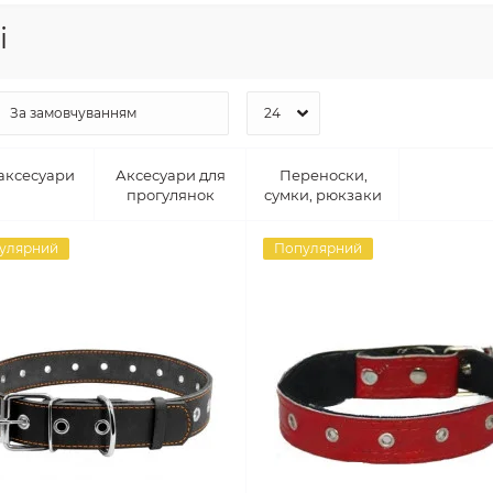
і
аксесуари
Аксесуари для
Переноски,
прогулянок
сумки, рюкзаки
улярний
Популярний