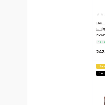
Наш
шкір
кор
В на
242
Поп
Закі