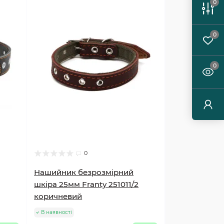
0
0
0
0
Нашийник безрозмірний
шкіра 25мм Franty 251011/2
коричневий
В наявності