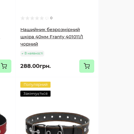
0
Нашийник безрозмірний
3
шкіра 40мм Franty 401011/1
чорний
В наявності
288.00грн.
Популярний
Закінчується