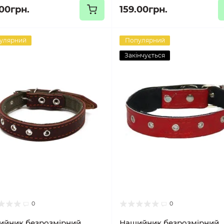
.00грн.
159.00грн.
улярний
Популярний
Закінчується
0
0
ийник безрозмірний
Нашийник безрозмірний