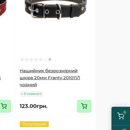
0
Нашийник безрозмірний
3
шкіра 20мм Franty 201011/1
чорний
В наявності
123.00грн.
0
Популярний