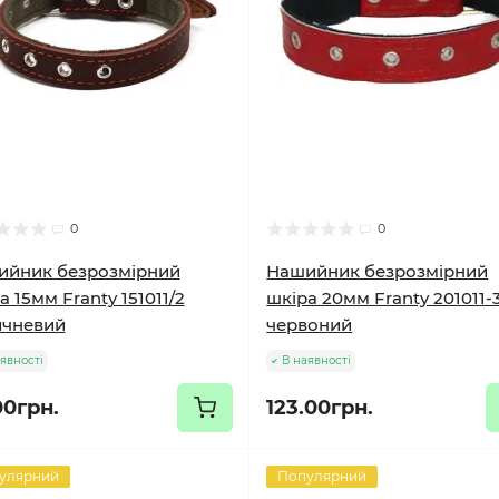
0
0
ийник безрозмірний
Нашийник безрозмірний
а 15мм Franty 151011/2
шкіра 20мм Franty 201011-
ичневий
червоний
явності
В наявності
00грн.
123.00грн.
улярний
Популярний