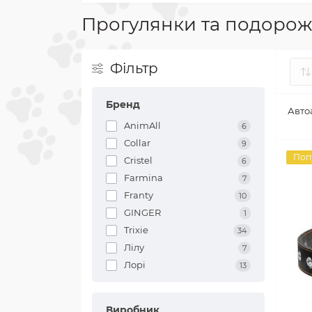
Прогулянки та подорож
Фільтр
Бренд
Авто
AnimAll
6
Collar
9
Поп
Cristel
6
Farmina
7
Franty
10
GINGER
1
Trixie
34
Лілу
7
Лорі
13
Виробник