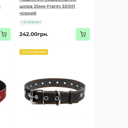
3
шкіра 35мм Franty 351011
чорний
В наявності
242.00грн.
Популярний