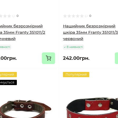
0
0
ийник безрозмірний
Нашийник безрозмірний
а 35мм Franty 351011/2
шкіра 35мм Franty 351011/
ичневий
червоний
явності
В наявності
.00грн.
242.00грн.
улярний
Популярний
нчується