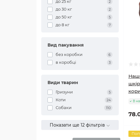
до 25 кг
2
до 30 кг
2
до 50 кг
5
до 8 кг
7
Вид пакування
без коробки
6
в коробці
3
Наш
Види тварин
шкір
кор
Гризуни
5
Коти
24
В на
Собаки
110
78.
Показати ще 12 фільтрів
Поп