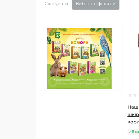
Скасувати
Виберіть фільтри
Наш
шкір
кор
В на