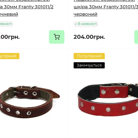
а 30мм Franty 301011/2
шкіра 30мм Franty 301011/
ичневий
червоний
явності
В наявності
.00грн.
204.00грн.
улярний
Популярний
Закінчується