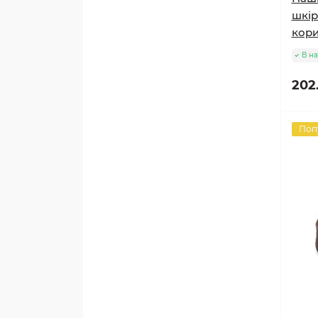
шкір
кор
В на
202
Поп