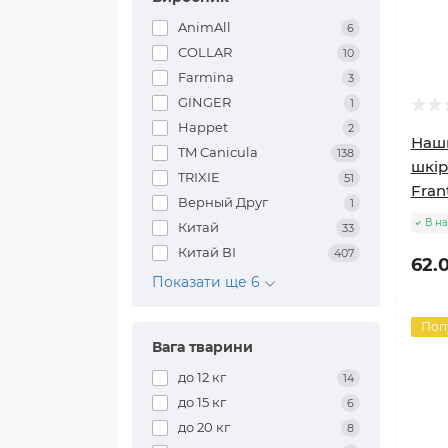
AnimAll
6
COLLAR
10
Farmina
3
GINGER
1
Happet
2
Наш
TM Canicula
138
шкір
TRIXIE
51
Fran
Верный Друг
1
В на
Китай
33
Китай ВІ
407
62.
Показати ще 6
Поп
Вага тварини
до 12 кг
14
до 15 кг
6
до 20 кг
8