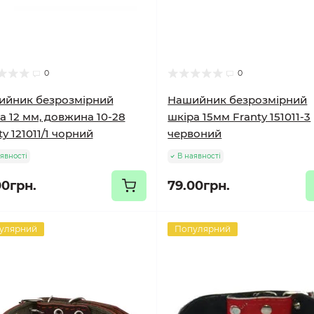
0
0
ийник безрозмірний
Нашийник безрозмірний
а 12 мм, довжина 10-28
шкіра 15мм Franty 151011-3
ty 121011/1 чорний
червоний
явності
В наявності
00грн.
79.00грн.
улярний
Популярний