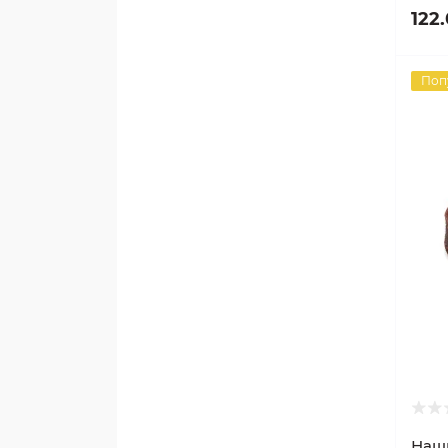
122
Поп
Наш