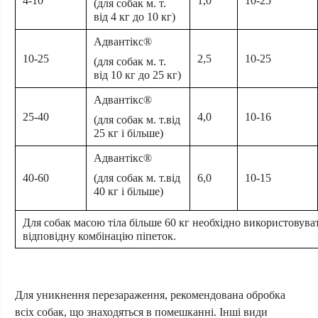
4-10
1,0
10-25
(для собак м. т.
від 4 кг до 10 кг)
Адвантікс®
10-25
2,5
10-25
(для собак м. т.
від 10 кг до 25 кг)
Адвантікс®
25-40
4,0
10-16
(для собак м. т.від
25 кг і більше)
Адвантікс®
40
-
6
0
6
,0
10-1
5
(для собак м. т.від
40
кг і більше)
Для собак масою тіла більше
6
0 кг необхідно використовува
відповідну комбінацію піпеток.
Для уникнення перезараження, рекомендована обробка
всіх собак, що знаходяться в помешканні. Інші види