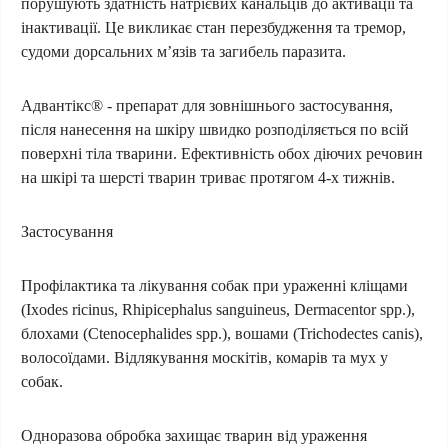
порушують здатність натрієвих канальців до активації та
інактивації. Це викликає стан перезбудження та тремор,
судоми дорсальних м’язів та загибель паразита.
Адвантікс® - препарат для зовнішнього застосування,
після нанесення на шкіру швидко розподіляється по всій
поверхні тіла тварини. Ефективність обох діючих речовин
на шкірі та шерсті тварин триває протягом 4-х тижнів.
Застосування
Профілактика та лікування собак при ураженні кліщами
(Ixodes ricinus, Rhipicephalus sanguineus, Dermacentor spp.),
блохами (Ctenocephalides spp.), вошами (Trichodectes canis),
волосоїдами. Відлякування москітів, комарів та мух у
собак.
Одноразова обробка захищає тварин від ураження