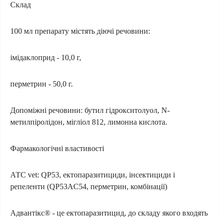
Склад
100 мл препарату містять діючі речовини:
імідаклоприд - 10,0 г,
перметрин - 50,0 г.
Допоміжні речовини: бутил гідрокситолуол, N-
метилпіролідон, мігліол 812, лимонна кислота.
Фармакологічні властивості
АТС vet: QP53, ектопаразитициди, інсектициди і
репеленти (QP53AC54, перметрин, комбінації)
Адвантікс® - це ектопаразитицид, до складу якого входять