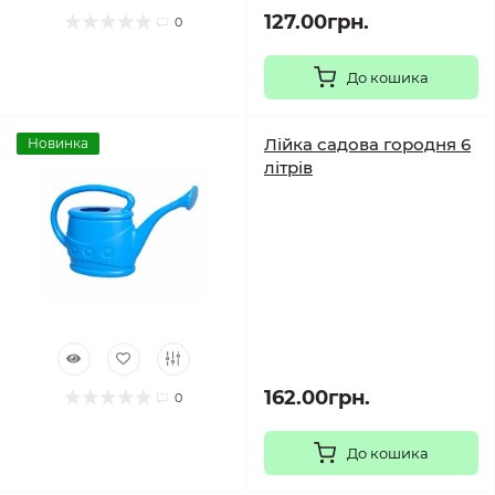
127.00грн.
0
До кошика
Лійка садова городня 6
Новинка
літрів
162.00грн.
0
До кошика