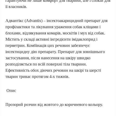
гарантуючи не лише комфорт для тварини, але і спокій для
її власників.
Адвантікс (Advantix)
–
і
нсектоакарицид
ний препарат
для
п
рофілактик
и
та лікування
ураження собак кліщами і
блохами, відлякування комарів, москітів і мух від собак.
Містить у складі активні інгредієнти імідаклоприд і
перметрин. Комбінація цих речовин забезпечує
інсектицидну дію препарату. Препарат для зовнішнього
застосування, після нанесення на шкіру швидко
розподіляється по всій поверхні тіла тварини.
Ефективність обох діючих речовин на шкірі та шерсті
тварин триває протягом 4-х тижнів.
Опис
Прозорий розчин від жовтого до коричневого кольору.