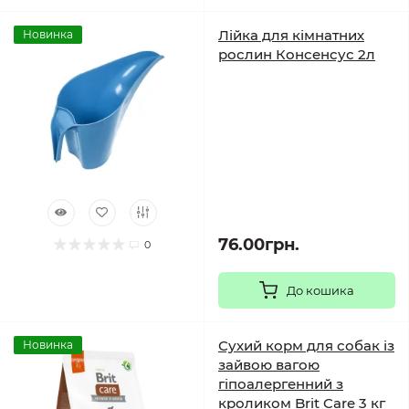
Лійка для кімнатних
Новинка
рослин Консенсус 2л
76.00грн.
0
До кошика
Сухий корм для собак із
Новинка
зайвою вагою
гіпоалергенний з
кроликом Brit Care 3 кг