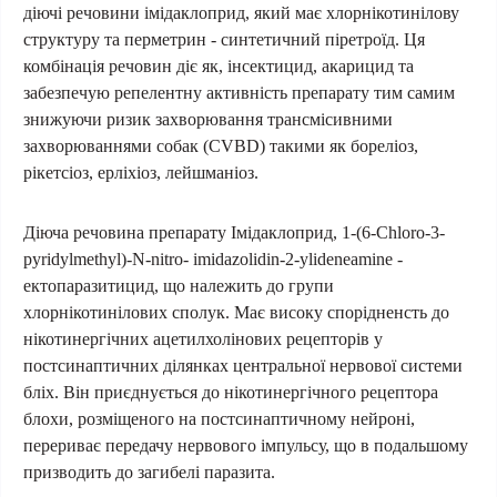
діючі речовини імідаклоприд, який має хлорнікотинілову
структуру та перметрин - синтетичний піретроїд. Ця
комбінація речовин діє як, інсектицид, акарицид та
забезпечую репелентну активність препарату тим самим
знижуючи ризик захворювання трансмісивними
захворюваннями собак (CVBD) такими як бореліоз,
рікетсіоз, ерліхіоз, лейшманіоз.
Діюча речовина препарату Імідаклоприд, 1-(6-Chloro-3-
pyridylmethyl)-N-nitro- imidazolidin-2-ylideneamine -
ектопаразитицид, що належить до групи
хлорнікотинілових сполук. Має високу спорідненсть до
нікотинергічних ацетилхолінових рецепторів у
постсинаптичних ділянках центральної нервової системи
бліх. Він приєднується до нікотинергічного рецептора
блохи, розміщеного на постсинаптичному нейроні,
перериває передачу нервового імпульсу, що в подальшому
призводить до загибелі паразита.