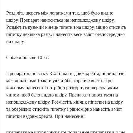
Розділіть шерсть між лопатками так, щоб було видно
шкіру. Препарат наноситься на непошкоджену шкіру.
Розмістіть вузький кінець піпетки на шкіру, міцно стисніть
піпетку декілька разів, і нанесіть весь вміст безпосередньо
на шкіру.
Собаки більше 10 кг:
Препарат наносять у 3-4 точки вздовж хребта, починаючи
між лопатками і закінчуючи біля кореня хвоста. При
кожному нанесенні потрібно розгорнути шерсть таким
чином, щоб було видно шкіру. Препарат наноситься на
непошкоджену шкіру. Розмістіть кінчик піпетки на шкіру
та обережно стисніть піпетку і рівномірно нанесіть вміст
піпетки вздовж хребта. При нанесенні
препарату на шкіру уникайте попадання препарату в одне