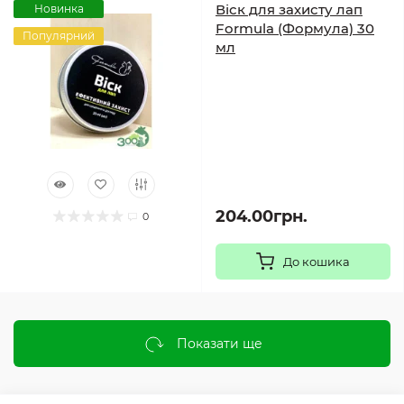
Віск для захисту лап
Новинка
Formula (Формула) 30
Популярний
мл
204.00грн.
0
До кошика
Показати ще