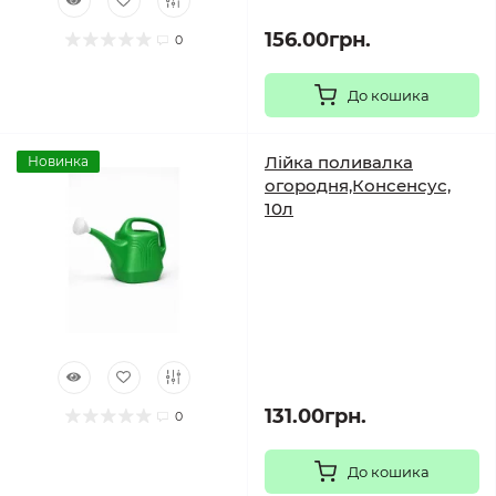
156.00грн.
0
До кошика
Лійка поливалка
Новинка
огородня,Консенсус,
10л
131.00грн.
0
До кошика