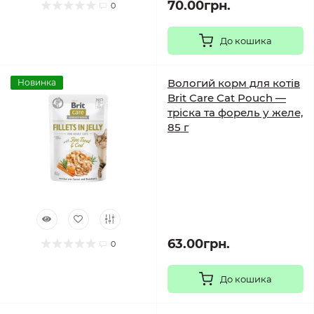
70.00грн.
0
До кошика
Вологий корм для котів
Новинка
Brit Care Cat Pouch —
тріска та форель у желе,
85 г
63.00грн.
0
До кошика