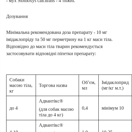
- мух Stomoxys calcitrans - 4 тижні.
Дозування
Мінімальна рекомендована доза препарату - 10 мг
імідаклопріду та 50 мг перметрину на 1 кг маси тіла.
Відповідно до маси тіла тварин рекомендується
застосовувати відповідні піпетки препарату:
Собаки
Об’єм,
Імідаклоприд
масою тіла,
Торгова назва
мл
(мг/кг м.т.)
кг
Адвантікс®
до 4
0,4
мінімум 10
(для собак масою
тіла до 4 кг)
Адвантікс®