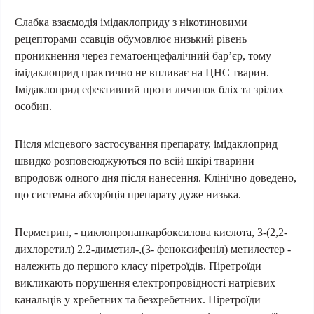
Слабка взаємодія імідаклоприду з нікотиновими
рецепторами ссавців обумовлює низький рівень
проникнення через гематоенцефалічний бар’єр, тому
імідаклоприд практично не впливає на ЦНС тварин.
Імідаклоприд ефективний проти личинок бліх та зрілих
особин.
Після місцевого застосування препарату, імідаклоприд
швидко розповсюджуються по всій шкірі тварини
впродовж одного дня після нанесення. Клінічно доведено,
що системна абсорбція препарату дуже низька.
Перметрин, - циклопропанкарбоксилова кислота, 3-(2,2-
дихлоретил) 2.2-диметил-,(3- феноксифеніл) метилестер -
належить до першого класу піретроїдів. Піретроїди
викликають порушення електропровідності натрієвих
канальців у хребетних та безхребетних. Піретроїди