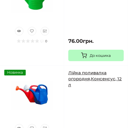
76.00грн.
0
До кошика
Лійка поливалка
Новинка
огородня,Консенсус, 12
л