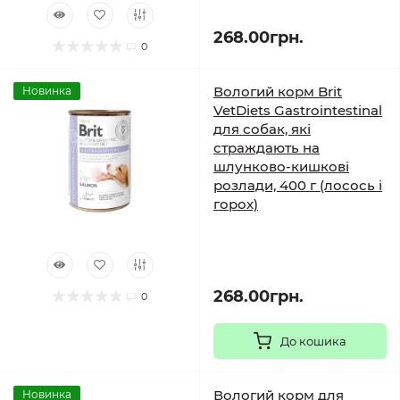
268.00грн.
0
Вологий корм Brit
Новинка
VetDiets Gastrointestinal
для собак, які
страждають на
шлунково-кишкові
розлади, 400 г (лосось і
горох)
268.00грн.
0
До кошика
Вологий корм для
Новинка