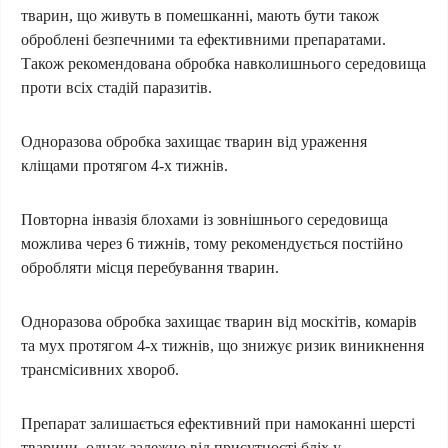
тварин, що живуть в помешканні, мають бути також
оброблені безпечними та ефективними препаратами.
Також рекомендована обробка навколишнього середовища
проти всіх стадій паразитів.
Одноразова обробка захищає тварин від ураження
кліщами протягом 4-х тижнів.
Повторна інвазія блохами із зовнішнього середовища
можлива через
6
тижнів, тому рекомендується постійно
обробляти місця перебування тварин.
Одноразова обробка захищає тварин від москітів, комарів
та мух протягом 4-х тижнів, що знижує ризик виникнення
трансмісивних хвороб.
Препарат залишається ефективний при намоканні шерсті
тварини, однак залежно від присутності бліх у