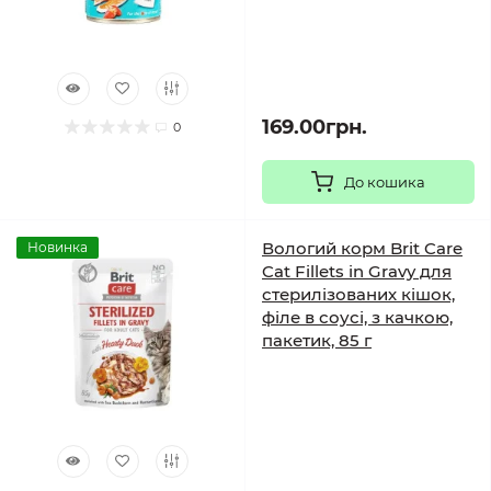
169.00грн.
0
До кошика
Вологий корм Brit Care
Новинка
Cat Fillets in Gravy для
стерилізованих кішок,
філе в соусі, з качкою,
пакетик, 85 г