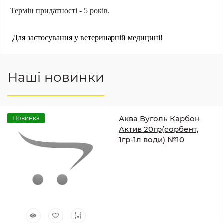
Термін придатності
- 5 років.
Для застосування у ветеринарній медицині!
Наші новинки
Аква Вуголь Карбон
Новинка
Актив 20гр(сорбент,
1гр-1л води) №10