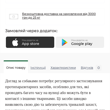
Безкоштовна доставка на замовлення від 3000
грн до 25 кг
Замовляй через додаток:
Наш додаток на
Наш додаток на
App store
Google play
0
Опис товару
Інструкції
Характеристики
Відгуків
П
Догляд за собаками потребує
регулярно
го
застосовува
ння
протипаразитарн
их
засоб
ів
, особливо для тих, які
проводять багато часу на вулиці або можуть бути в
контакті з іншими тваринами. Ці засоби швидко
виявляють свою дію та забезпечують тривалий захист,