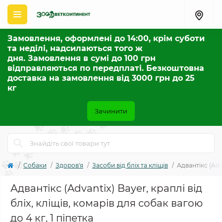
Замовлення, оформлені до 14:00, крім суботи
та неділі, надсилаються того ж
дня. Замовлення в сумі до 100 грн
відправляються по передплаті. Безкоштовна
доставка на замовлення від 3000 грн до 25
кг
Зачинити
Собаки
Здоров'я
Засоби від бліх та кліщів
Адвантікс (Adva
Адвантікс (Advantix) Bayer, краплі від
бліх, кліщів, комарів для собак вагою
до 4 кг, 1 піпетка