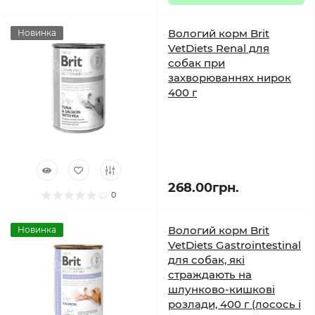
Вологий корм Brit
Новинка
VetDiets Renal для
собак при
захворюваннях нирок
400 г
268.00грн.
0
Вологий корм Brit
Новинка
VetDiets Gastrointestinal
для собак, які
страждають на
шлунково-кишкові
розлади, 400 г (лосось і