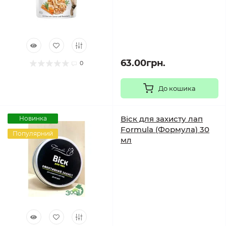
63.00грн.
0
До кошика
Віск для захисту лап
Новинка
Formula (Формула) 30
Популярний
мл