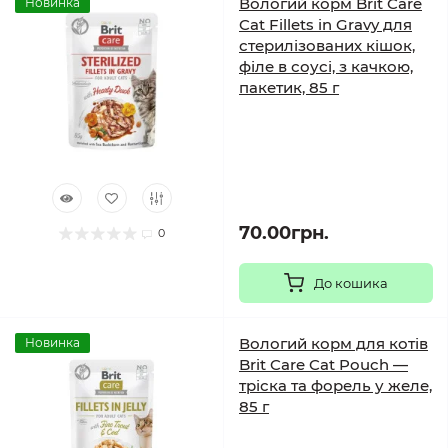
Вологий корм Brit Care
Новинка
Cat Fillets in Gravy для
стерилізованих кішок,
філе в соусі, з качкою,
пакетик, 85 г
70.00грн.
0
До кошика
Вологий корм для котів
Новинка
Brit Care Cat Pouch —
тріска та форель у желе,
85 г