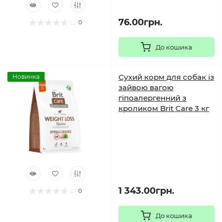
76.00грн.
0
До кошика
Сухий корм для собак із
Новинка
зайвою вагою
гіпоалергенний з
кроликом Brit Care 3 кг
1 343.00грн.
0
До кошика