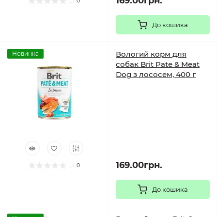
169.00грн.
0
До кошика
Вологий корм для
Новинка
собак Brit Pate & Meat
Dog з лососем, 400 г
169.00грн.
0
До кошика