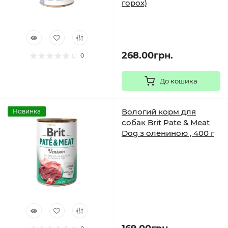
горох)
268.00грн.
0
До кошика
Вологий корм для
Новинка
собак Brit Pate & Meat
Dog з олениною , 400 г