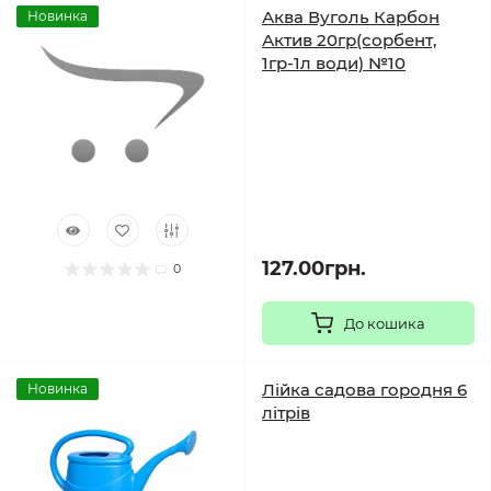
Аква Вуголь Карбон
Новинка
Актив 20гр(сорбент,
1гр-1л води) №10
127.00грн.
0
До кошика
Лійка садова городня 6
Новинка
літрів