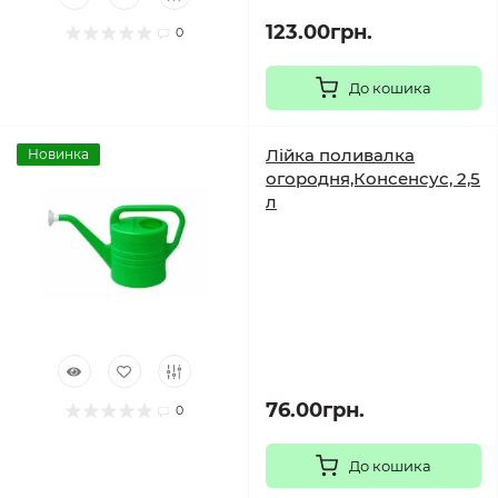
123.00грн.
0
До кошика
Лійка поливалка
Новинка
огородня,Консенсус, 2,5
л
76.00грн.
0
До кошика