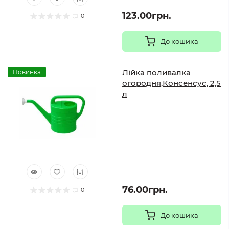
123.00грн.
0
До кошика
Лійка поливалка
Новинка
огородня,Консенсус, 2,5
л
76.00грн.
0
До кошика