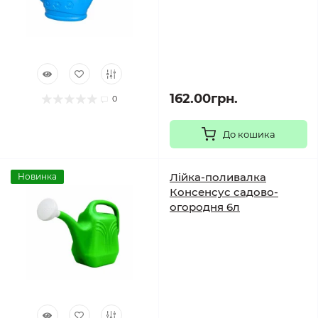
162.00грн.
0
До кошика
Лійка-поливалка
Новинка
Консенсус садово-
огородня 6л