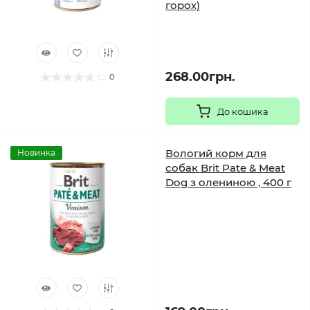
горох)
268.00грн.
0
До кошика
Вологий корм для
Новинка
собак Brit Pate & Meat
Dog з олениною , 400 г