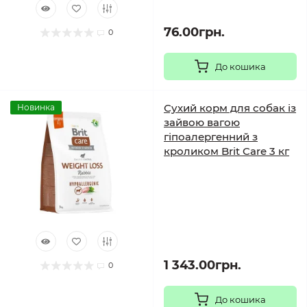
76.00грн.
0
До кошика
Сухий корм для собак із
Новинка
зайвою вагою
гіпоалергенний з
кроликом Brit Care 3 кг
1 343.00грн.
0
До кошика