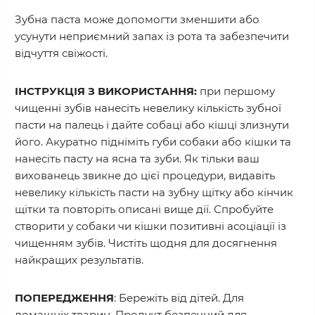
Зубна паста може допомогти зменшити або
усунути неприємний запах із рота та забезпечити
відчуття свіжості.
ІНСТРУКЦІЯ З ВИКОРИСТАННЯ:
при першому
чищенні зубів нанесіть невелику кількість зубної
пасти на палець і дайте собаці або кішці злизнути
його. Акуратно підніміть губи собаки або кішки та
нанесіть пасту на ясна та зуби. Як тільки ваш
вихованець звикне до цієї процедури, видавіть
невелику кількість пасти на зубну щітку або кінчик
щітки та повторіть описані вище дії. Спробуйте
створити у собаки чи кішки позитивні асоціації із
чищенням зубів. Чистіть щодня для досягнення
найкращих результатів.
ПОПЕРЕДЖЕННЯ
: Бережіть від дітей. Для
домашніх тварин. Продукт безпечний для