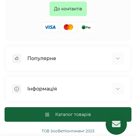
До контактів
Популярне
Собаки
Коти
Інформація
Птахи
Гризуни
Для оптових покупців
Рептилії
Оплата і доставка
Каталог товарів
Сільськогосподарські тварини та птахи
Політика конфіденційності
Риби
Публічна угода
ТОВ ЗооВетКонтинент 2023
Інші