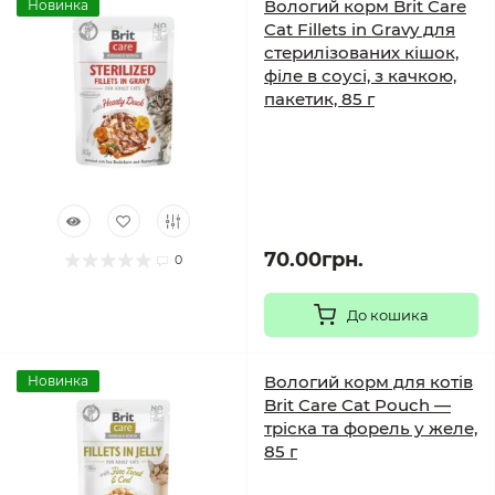
Вологий корм Brit Care
Новинка
Cat Fillets in Gravy для
стерилізованих кішок,
філе в соусі, з качкою,
пакетик, 85 г
70.00грн.
0
До кошика
Вологий корм для котів
Новинка
Brit Care Cat Pouch —
тріска та форель у желе,
85 г