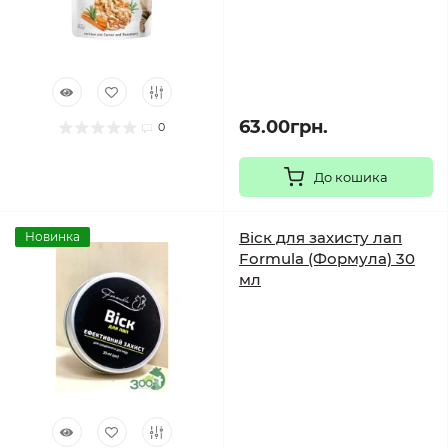
63.00грн.
0
До кошика
Віск для захисту лап
Новинка
Formula (Формула) 30
мл