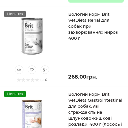
Вологий корм Brit
Новинка
VetDiets Renal для
собак при
захворюваннях нирок
400 г
268.00грн.
0
Вологий корм Brit
Новинка
VetDiets Gastrointestinal
для собак, які
страждають на
шлунково-кишкові
розлади, 400 г (лосось і