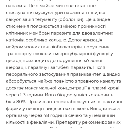
паразита. Це є майже миттєве тетанічне
стискування мускулатури паразита і швидка
вакуолізація тегументу (оболонки). Це швидке
стиснення пояснюється зміною проникності
клітинних мембран паразита для двовалентних
катіонів, особливо кальцію. Деполяризація
нейром'язових гангліоблокаторів, порушення
транспорту глюкози і мікротубулярної функції у
цестод призводить до порушення м'язової
інервації, паралічу і загибелі паразита. Після
перорального застосування празиквантел швидко
абсорбується майже повністю з травного каналу та
досягає максимальної концентрації в плазмі крові
через 1-3 години. Його біодоступність становить
біля 80%. Празиквантел метаболізується в інактивні
форми у печінці і виділяється в жовч. Виводиться з
організму через 48 годин з сечею та у незначній
кількості з фекаліями. Препарат у рекомендованих