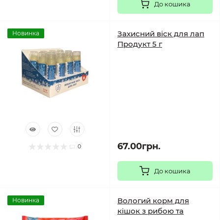
До кошика
Захисний віск для лап
Новинка
Продукт 5 г
67.00грн.
0
До кошика
Вологий корм для
Новинка
кішок з рибою та