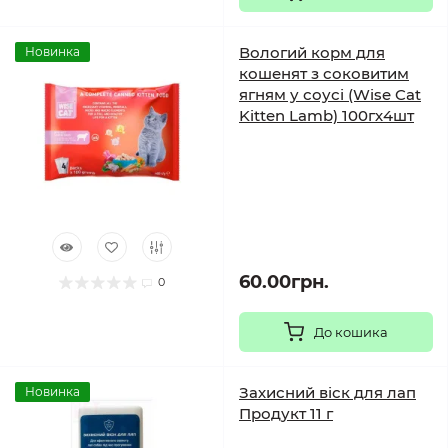
Вологий корм для
Новинка
кошенят з соковитим
ягням у соусі (Wise Cat
Kitten Lamb) 100гх4шт
60.00грн.
0
До кошика
Захисний віск для лап
Новинка
Продукт 11 г