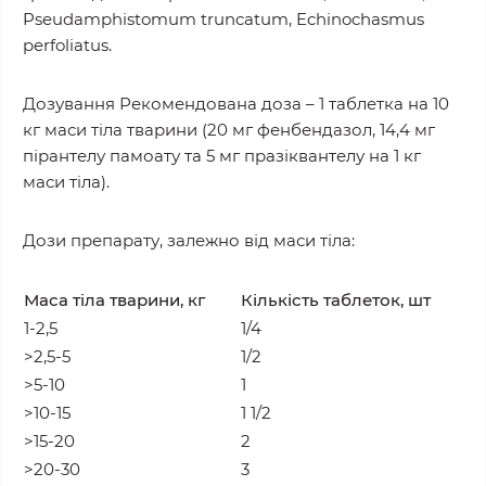
Pseudamphistomum truncatum, Echinochasmus
perfoliatus.
Дозування Рекомендована доза – 1 таблетка на 10
кг маси тіла тварини (20 мг фенбендазол, 14,4 мг
пірантелу памоату та 5 мг празіквантелу на 1 кг
маси тіла).
Дози препарату, залежно від маси тіла:
Маса тіла тварини, кг
Кількість таблеток, шт
1-2,5
1/4
>2,5-5
1/2
>5-10
1
>10-15
1 1/2
>15-20
2
>20-30
3