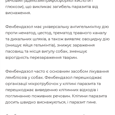
речовин (аденозинтрифосфорної кислоти і
глюкози), що викликає загибель паразитів від
виснаження.
Фенбендазол має універсальну антигельмінтну дію
проти нематод, цестод, трематод травного каналу
та дихальних шляхів, а також виявляє овоцидну дію
(знищує яйця гельмінтів), знижує зараження
пасовищ та місця вигулу собак, зменшує
вірогідність перезараження тварин.
Фенбендазол часто є основним засобом лікування
лямбліозів у собак. Фенбендазол перешкоджає
організації мікротрубочок у клітині паразита та
перешкоджає виведенню клітинних відходів і
поглинанню поживних речовин. Клітини паразита
досить швидко виснажуються, і паразит гине.