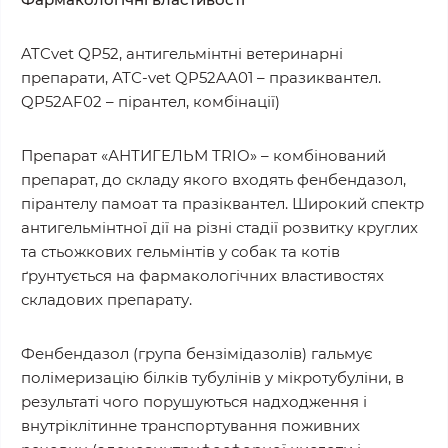
ATCvet QP52, антигельмінтні ветеринарні
препарати, АТС-vet QP52AA01 – празиквантел.
QP52AF02 – пірантел, комбінації)
Препарат «АНТИГЕЛЬМ TRIO» – комбінований
препарат, до складу якого входять фенбендазол,
пірантелу памоат та празіквантел. Широкий спектр
антигельмінтної дії на різні стадії розвитку круглих
та стьожкових гельмінтів у собак та котів
ґрунтується на фармакологічних властивостях
складових препарату.
Фенбендазол (група бензімідазолів) гальмує
полімеризацію білків тубулінів у мікротубуліни, в
результаті чого порушуються надходження і
внутріклітинне транспортування поживних