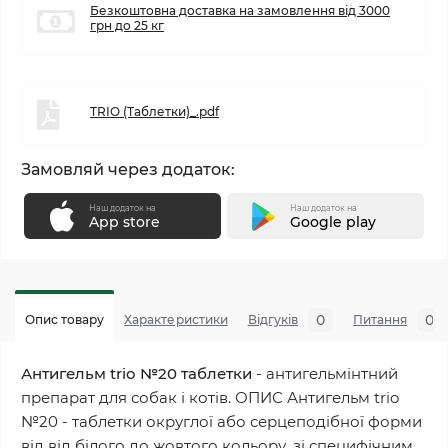
Безкоштовна доставка на замовлення від 3000
грн до 25 кг
TRIO (Таблетки)_.pdf
Замовляй через додаток:
Наш додаток на
Наш додаток на
App store
Google play
0
0
Опис товару
Характеристики
Відгуків
Питання
Антигельм trio №20 таблетки
- антигельмінтний
препарат для собак і котів. ОПИС Антигельм trio
№20 - таблетки округлої або серцеподібної форми
від від білого до жовтого кольору, зі специфічним