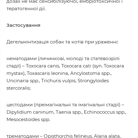
дозах не має сенсибілізуючої, ембріотоксичної і
тератогенної дії.
Застосування
Дегельмінтизація собак та котів при ураженні:
нематодами (личинкові, молоді та статевозрілі
стадії) – Toxocara canis, Toxocara cati (syn. Toxocara
mystax), Toxascaris leonina, Ancylostoma spp.,
Uncinaria spp., Trichuris vulpis, Strongyloides
stercoralis;
цестодами (преімагінальні та імагінальні стадії) –
Dipylidium caninum, Taenia spp., Echinococcus spp.,
Mesocestoides spp.
трематодами – Opisthorchis felineus, Alaria alata,