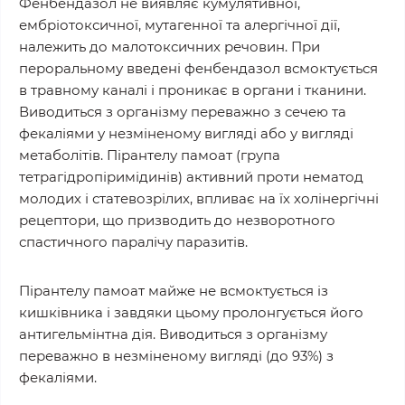
Фенбендазол не виявляє кумулятивної,
ембріотоксичної, мутагенної та алергічної дії,
належить до малотоксичних речовин. При
пероральному введені фенбендазол всмоктується
в травному каналі і проникає в органи і тканини.
Виводиться з організму переважно з сечею та
фекаліями у незміненому вигляді або у вигляді
метаболітів. Пірантелу памоат (група
тетрагідропіримідинів) активний проти нематод
молодих і статевозрілих, впливає на їх холінергічні
рецептори, що призводить до незворотного
спастичного паралічу паразитів.
Пірантелу памоат майже не всмоктується із
кишківника і завдяки цьому пролонгується його
антигельмінтна дія. Виводиться з організму
переважно в незміненому вигляді (до 93%) з
фекаліями.