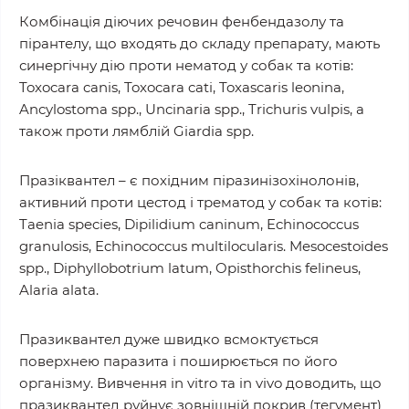
Комбінація діючих речовин фенбендазолу та
пірантелу, що входять до складу препарату, мають
синергічну дію проти нематод у собак та котів:
Toxocara canis, Toxocara cati, Toxascaris leonina,
Ancylostoma spp., Uncinaria spp., Trichuris vulpis, а
також проти лямблій Giardia spp.
Празіквантел – є похідним піразинізохінолонів,
активний проти цестод і трематод у собак та котів:
Taenia species, Dipilidium caninum, Echinococcus
granulosis, Echinococcus multilocularis. Mesocestoides
spp., Diphyllobotrium latum, Opisthorchis felineus,
Alaria alata.
Празиквантел дуже швидко всмоктується
поверхнею паразита і поширюється по його
організму. Вивчення in vitro та in vivo доводить, що
празиквантед руйнує зовнішній покрив (тегумент)