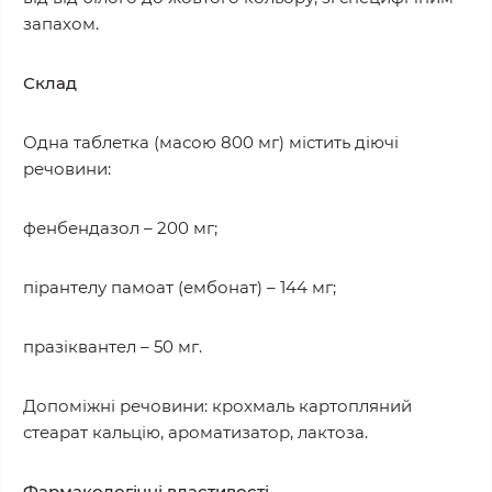
запахом.
Склад
Одна таблетка (масою 800 мг) містить діючі
речовини:
фенбендазол – 200 мг;
пірантелу памоат (ембонат) – 144 мг;
празіквантел – 50 мг.
Допоміжні речовини: крохмаль картопляний
стеарат кальцію, ароматизатор, лактоза.
Фармакологічні властивості