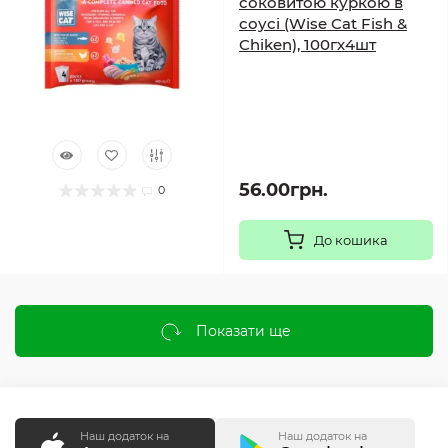
соковитою куркою в
соусі (Wise Cat Fish &
Chiken), 100гх4шт
56.00грн.
0
До кошика
Показати ще
Наш додаток на
Наш додаток на