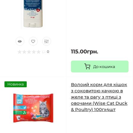
115.00грн.
0
До кошика
Волоий корм для кішок
Новинка
з соковитою качкою в
желе та рагу з птиці з
овочами (Wise Cat Duck
& Poultry) 100гх4шт