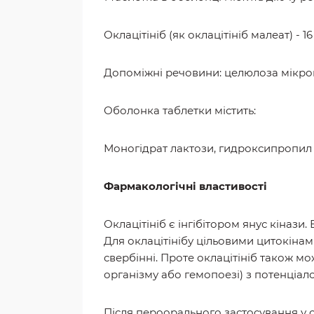
Оклацітініб (як оклацітініб малеат) - 16
Допоміжні речовини: целюлоза мікрокр
Оболонка таблетки містить:
Моногідрат лактози, гидроксипропил м
Фармакологічні властивості
Оклацітініб є інгібітором янус кінази
Для оклацітінібу цільовими цитокінами
свербінні. Проте оклацітініб також мо
організму або гемопоезі) з потенціал
Після пероорального застосування у с