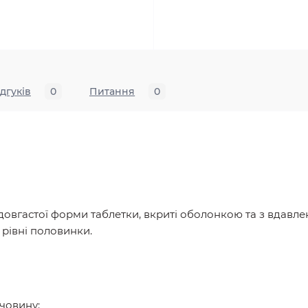
ідгуків
0
Питання
0
 довгастої форми таблетки, вкриті оболонкою та з вдав
 рівні половинки.
ечовину: