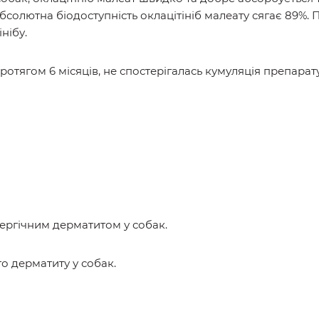
 Абсолютна біодоступність оклацітініб малеату сягає 89%
нібу.
протягом 6 місяців, не спостерігалась кумуляція препарату
лергічним дерматитом у собак.
го дерматиту у собак.