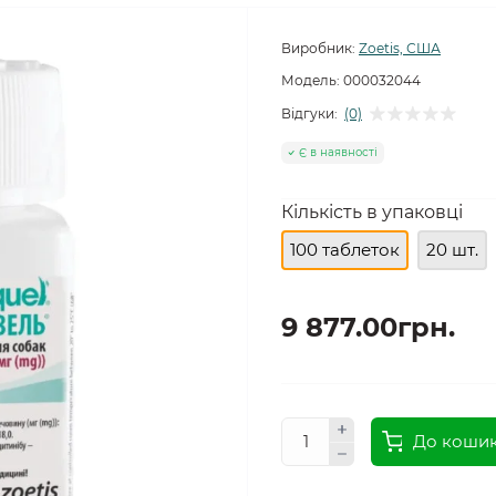
Виробник:
Zoetis, США
Модель:
000032044
Відгуки:
(0)
Є в наявності
Кількість в упаковці
100 таблеток
20 шт.
9 877.00грн.
До коши