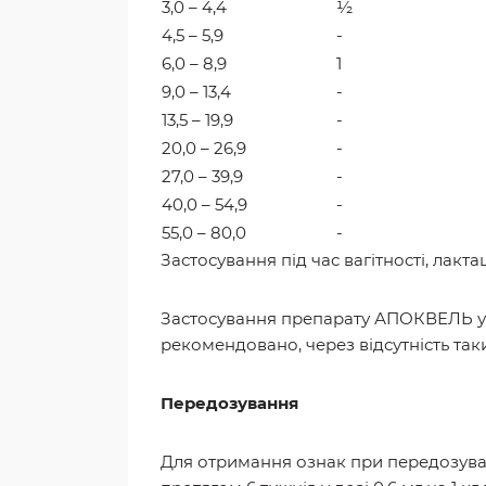
3,0 – 4,4
½
4,5 – 5,9
-
6,0 – 8,9
1
9,0 – 13,4
-
13,5 – 19,9
-
20,0 – 26,9
-
27,0 – 39,9
-
40,0 – 54,9
-
55,0 – 80,0
-
Застосування під час вагітності, лакта
Застосування препарату АПОКВЕЛЬ у тв
рекомендовано, через відсутність так
Передозування
Для отримання ознак при передозуванн