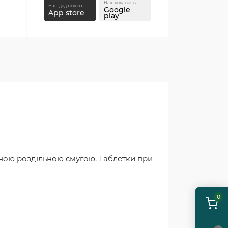
Наш додаток на
Наш додаток на
Google
App store
play
леною роздільною смугою. Таблетки при
0