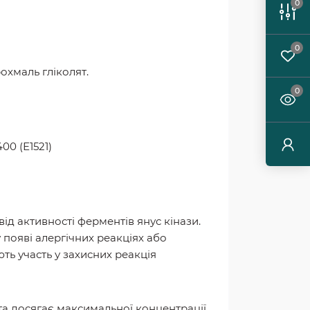
0
0
охмаль гліколят.
0
00 (Е1521)
від активності ферментів янус кінази.
у появі алергічних реакціях або
ють участь у захисних реакція
та досягає максимальної концентрації