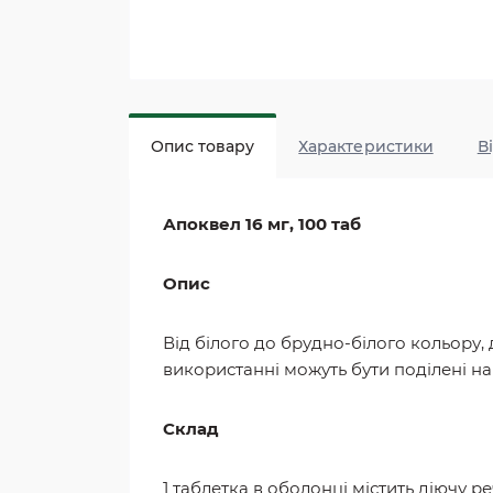
Опис товару
Характеристики
В
Апоквел 16 мг, 100 таб
Опис
Від білого до брудно-білого кольору,
використанні можуть бути поділені на
Склад
1 таблетка в оболонці містить діючу р