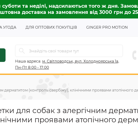
 суботи та неділі, надсилаються того ж дня. Замов
штовна доставка на замовлення від 3000 грн до 2
А УГОДА
ДЛЯ ОПТОВИХ ПОКУПЦІВ
GINGER PRO MOTION
Наша адреса:
м. Світловодськ, вул. Холодноярська 1а,
Пн-Пт 8:00 - 17:00
м дерматитом (контроль свербіжу), клінічними проявами атопічного дерм
етки для собак з алергічним дерма
лінічними проявами атопічного дерм