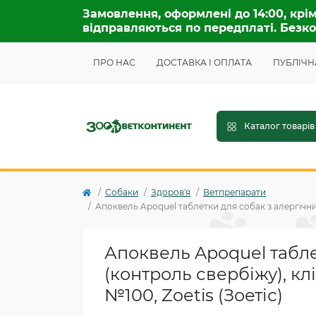
Замовлення, оформлені до 14:00, крім
відправляються по передплаті. Безко
ПРО НАС
ДОСТАВКА І ОПЛАТА
ПУБЛІЧН
Каталог товарів
Собаки
Здоров'я
Ветпрепарати
Апоквель Apoquel таблетки для собак з алергічни
Апоквель Apoquel табл
(контроль свербіжу), к
№100, Zoetis (Зоетіс)