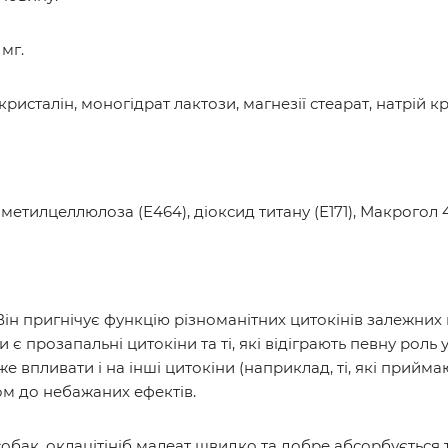
 мг.
исталін, моногідрат лактози, магнезії стеарат, натрій кр
етилцеллюлоза (Е464), діоксид титану (Е171), Макрогол 4
. Він пригнічує функцію різноманітних цитокінів залежних 
 є прозапальні цитокіни та ті, які відіграють певну роль 
же впливати і на інші цитокіни (наприклад, ті, які прийма
ом до небажаних ефектів.
обак, оклацітініб малеат швидко та добре абсорбується 