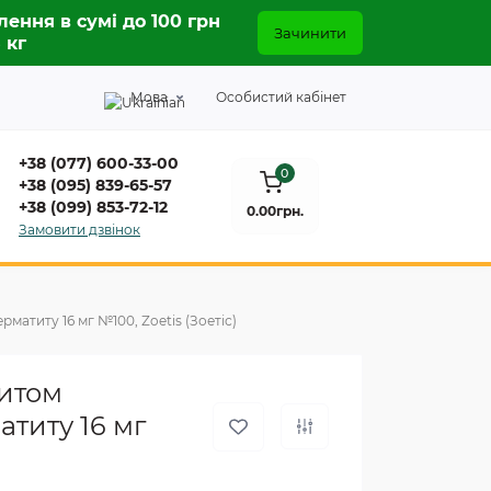
лення в сумі до 100 грн
Зачинити
5 кг
Мова
Особистий кабінет
+38 (077) 600-33-00
0
+38 (095) 839-65-57
+38 (099) 853-72-12
0.00грн.
Замовити дзвінок
атиту 16 мг №100, Zoetis (Зоетіс)
титом
атиту 16 мг