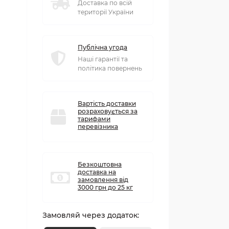
Доставка по всій
території України
Публічна угода
Наші гарантії та
політика повернень
Вартість доставки
розраховується за
тарифами
перевізника
Безкоштовна
доставка на
замовлення від
3000 грн до 25 кг
Замовляй через додаток: