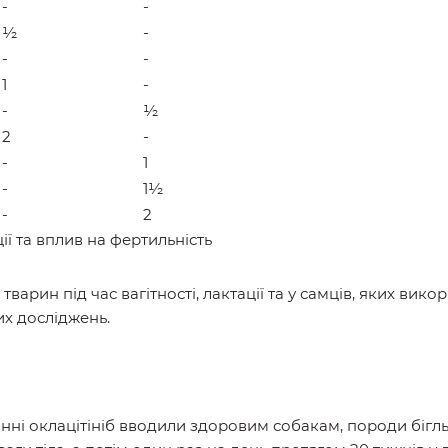
-
-
½
-
-
-
1
-
-
½
2
-
-
1
-
1½
-
2
ції та вплив на фертильність
арин під час вагітності, лактації та у самців, яких вик
их досліджень.
і оклацітініб вводили здоровим собакам, породи бігль, в