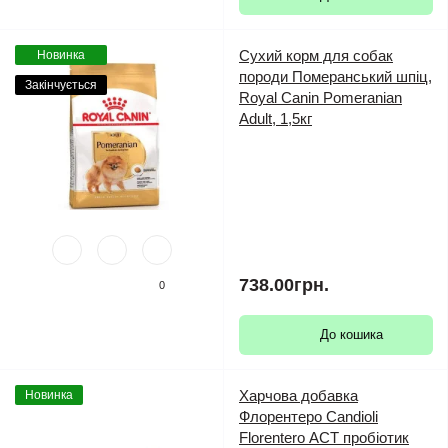
Сухий корм для собак
Новинка
породи Померанський шпіц,
Закінчується
Royal Canin Pomeranian
Adult, 1,5кг
738.00грн.
0
До кошика
Харчова добавка
Новинка
Флорентеро Candioli
Florentero АСТ пробіотик