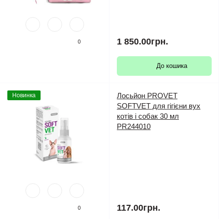
1 850.00грн.
0
До кошика
Лосьйон PROVET
Новинка
SOFTVET для гігієни вух
котів і собак 30 мл
PR244010
117.00грн.
0