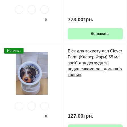
773.00грн.
0
До кошика
Віск для захисту лап Clever
Новинка
Farm (Клевер Фарм) 65 мл
засіб для догляду за
подушечками лап домашніх
тварин
127.00грн.
0