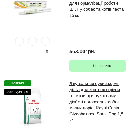
для нормалізації роботи
ШКТ у собак та котів паста
15 мл
563.00грн.
0
До кошика
Лікувальний сухий корм-
Новинка
дієта для контролю рівня
Закінчується
глюкози при цукровому
діабеті в дорослих собак
малих порід, Royal Canin
Glycobalance Small Dog 1,5
кг