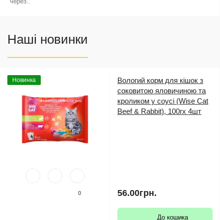
через..
Наші новинки
Вологий корм для кішок з
Новинка
соковитою яловичиною та
кроликом у соусі (Wise Cat
Beef & Rabbit), 100гх 4шт
56.00грн.
0
До кошика