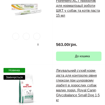
Florentero АСТ пробіотик
для нормалізації роботи
ШКТ у собак та котів паста
15 мл
563.00грн.
0
До кошика
Лікувальний сухий корм-
Новинка
дієта для контролю рівня
Закінчується
глюкози при цукровому
діабеті в дорослих собак
малих порід, Royal Canin
Glycobalance Small Dog 1,5
кг