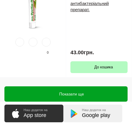
антибактеріальний
препарат.
43.00грн.
0
До кошика
Показати ще
Наш додаток на
Наш додаток на
App store
Google play