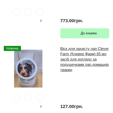
773.00грн.
0
До кошика
Віск для захисту лап Clever
Новинка
Farm (Клевер Фарм) 65 мл
засіб для догляду за
подушечками лап домашніх
тварин
127.00грн.
0