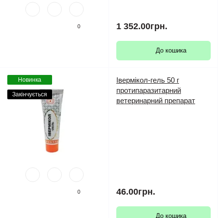
1 352.00грн.
0
До кошика
Івермікол-гель 50 г
Новинка
протипаразитарний
Закінчується
ветеринарний препарат
46.00грн.
0
До кошика