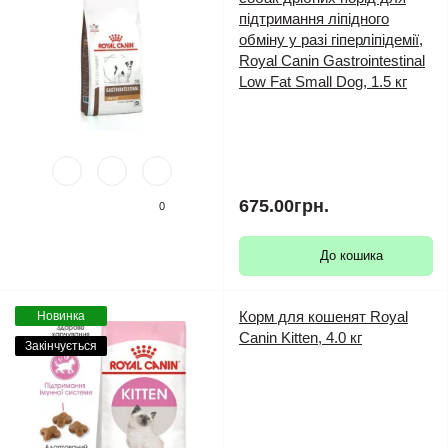
підтримання ліпідного
обміну у разі гіперліпідемії,
Royal Canin Gastrointestinal
Low Fat Small Dog, 1.5 кг
675.00грн.
0
До кошика
Корм для кошенят Royal
Новинка
Canin Kitten, 4.0 кг
Закінчується