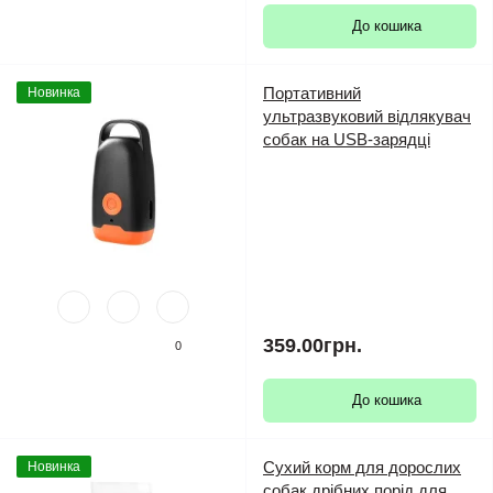
До кошика
Портативний
Новинка
ультразвуковий відлякувач
собак на USB-зарядці
359.00грн.
0
До кошика
Сухий корм для дорослих
Новинка
собак дрібних порід для