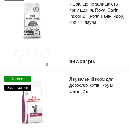
кішок, що не залишають
приміщення, Royal Canin
Indoor 27 (Роял Канін Індор),
2 кг + 4 пауча
967.00грн.
0
Лікувальний корм для
Новинка
дорослих котів, Royal
Закінчується
Canin, 2 кг