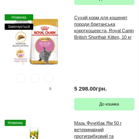
Сухий корм для кошенят
Новинка
породи британська
Закінчується
короткошерста, Royal Canin
British Shorthair Kitten, 10 кг
5 298.00грн.
0
До кошика
Мазь Фунгібак Ям 50 г
Новинка
ветеринарний
протигрибковий та