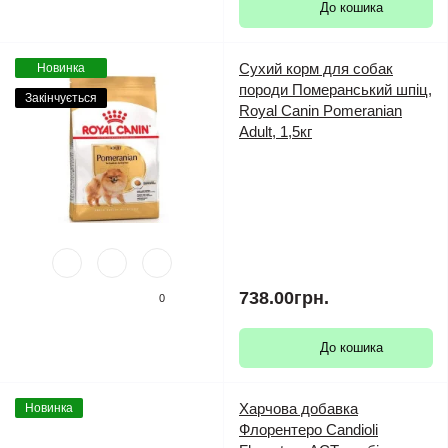
До кошика
Сухий корм для собак
Новинка
породи Померанський шпіц,
Закінчується
Royal Canin Pomeranian
Adult, 1,5кг
738.00грн.
0
До кошика
Харчова добавка
Новинка
Флорентеро Candioli