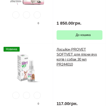
1 850.00грн.
0
До кошика
Лосьйон PROVET
Новинка
SOFTVET для гігієни вух
котів і собак 30 мл
PR244010
117.00грн.
0