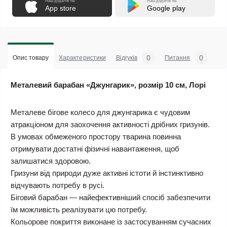
Наш додаток на
Наш додаток на
App store
Google play
0
0
Опис товару
Характеристики
Відгуків
Питання
Металевий барабан «Джунгарик», розмір 10 см, Ло
рі
Металеве бігове колесо для джунгарика є чудовим
атракціоном для заохочення активності дрібних гризунів.
В умовах обмеженого простору тварина повинна
отримувати достатні фізичні навантаження, щоб
залишатися здоровою.
Гризуни від природи дуже активні істоти й інстинктивно
відчувають потребу в русі.
Біговий барабан — найефективніший спосіб забезпечити
їм можливість реалізувати цю потребу.
Кольорове покриття виконане із застосуванням сучасних