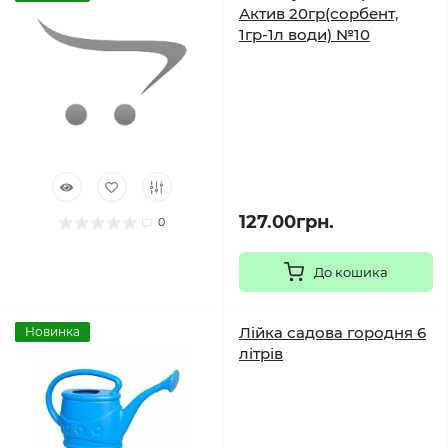
Актив 20гр(сорбент,
1гр-1л води) №10
127.00грн.
0
До кошика
Лійка садова городня 6
Новинка
літрів