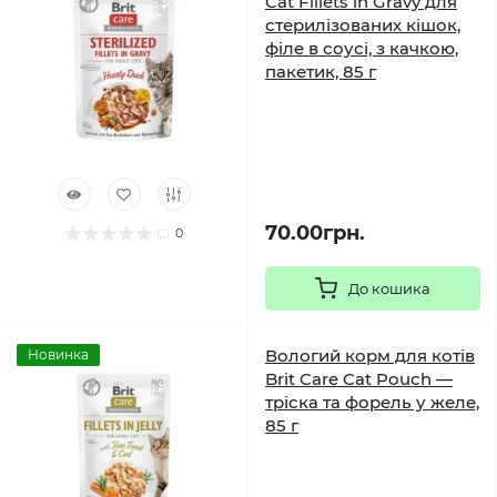
Cat Fillets in Gravy для
стерилізованих кішок,
філе в соусі, з качкою,
пакетик, 85 г
70.00грн.
0
До кошика
Вологий корм для котів
Новинка
Brit Care Cat Pouch —
тріска та форель у желе,
85 г