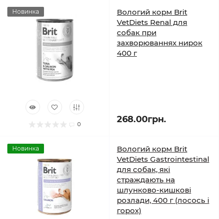
Вологий корм Brit
Новинка
VetDiets Renal для
собак при
захворюваннях нирок
400 г
268.00грн.
0
Вологий корм Brit
Новинка
VetDiets Gastrointestinal
для собак, які
страждають на
шлунково-кишкові
розлади, 400 г (лосось і
горох)