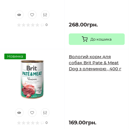
268.00грн.
0
До кошика
Вологий корм для
Новинка
собак Brit Pate & Meat
Dog з олениною , 400 г
169.00грн.
0