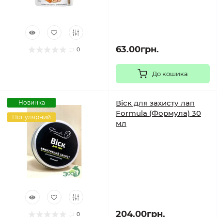
63.00грн.
0
До кошика
Віск для захисту лап
Новинка
Formula (Формула) 30
Популярний
мл
204.00грн.
0