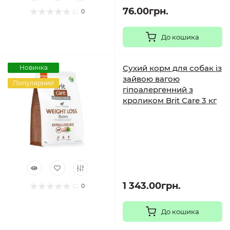
76.00грн.
0
До кошика
Сухий корм для собак із
Новинка
зайвою вагою
Популярний
гіпоалергенний з
кроликом Brit Care 3 кг
1 343.00грн.
0
До кошика