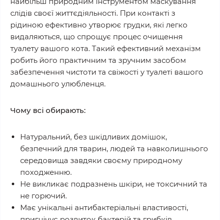
найбільш природним інструментом маскування
слідів своєї життєдіяльності. При контакті з
рідиною ефективно утворює грудки, які легко
видаляються, що спрощує процес очищення
туалету вашого кота. Такий ефективний механізм
робить його практичним та зручним засобом
забезпечення чистоти та свіжості у туалеті вашого
домашнього улюбленця.
Чому всі обирають:
Натуральний, без шкідливих домішок,
безпечний для тварин, людей та навколишнього
середовища завдяки своєму природному
походженню.
Не викликає подразнень шкіри, не токсичний та
не горючий.
Має унікальні антибактеріальні властивості,
пригнічує розвиток бактерій та грибків.