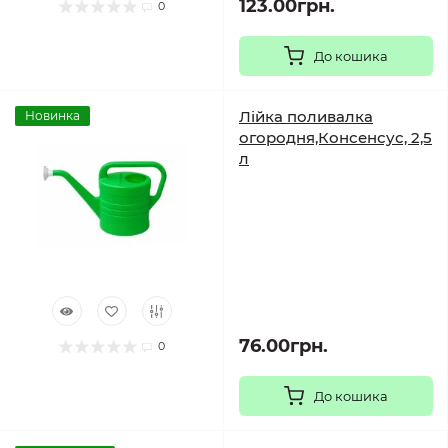
123.00грн.
0
До кошика
Лійка поливалка
Новинка
огородня,Консенсус, 2,5
л
76.00грн.
0
До кошика