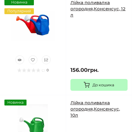
Лійка поливалка
Новинка
огородня,Консенсус, 12
Популярний
л
156.00грн.
0
До кошика
Лійка поливалка
Новинка
огородня,Консенсус,
10л