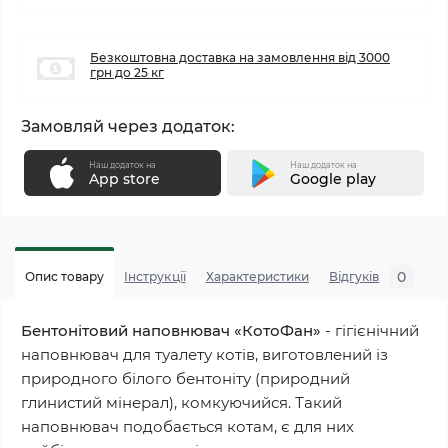
Безкоштовна доставка на замовлення від 3000
грн до 25 кг
Замовляй через додаток:
Наш додаток на
Наш додаток на
App store
Google play
0
Опис товару
Інструкції
Характеристики
Відгуків
П
Бентонітовий наповнювач «КотоФан»
- гігієнічний
наповнювач для туалету котів, виготовлений із
природного білого бентоніту (природний
глинистий мінерал), комкуючийся. Такий
наповнювач подобається котам, є для них