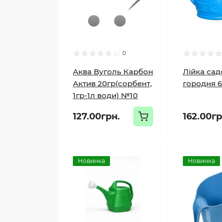
0
Аква Вуголь Карбон
Лійка сад
Актив 20гр(сорбент,
городня 6
1гр-1л води) №10
127.00грн.
162.00гр
Новинка
Новинка