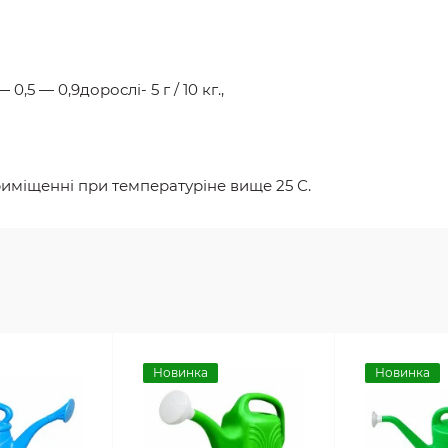
0,5 — 0,9дорослі- 5 г / 10 кг.,
иміщенні при температуріне вище 25 С.
Новинка
Новинка