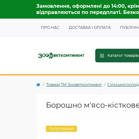
Замовлення, оформлені до 14:00, крім
відправляються по передплаті. Безко
ПРО НАС
ДОСТАВКА І ОПЛАТА
ПУБЛІЧН
Каталог товарів
Товари ТМ Зооветконтинент
Сільськогоспода
Борошно м'ясо-кісткове
Популярний