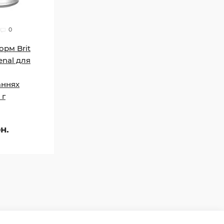
0
орм Brit
enal для
аннях
 г
н.