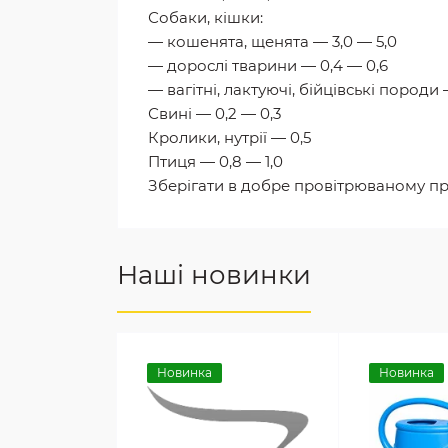
Собаки, кішки:
— кошенята, щенята — 3,0 — 5,0
— дорослі тварини — 0,4 — 0,6
— вагітні, лактуючі, бійцівські породи — 
Свині — 0,2 — 0,3
Кролики, нутрії — 0,5
Птиця — 0,8 — 1,0
Зберігати в добре провітрюваному пр
Наші новинки
Новинка
Новинка