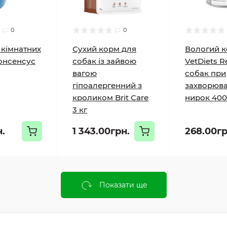
0
0
 кімнатних
Сухий корм для
Вологий к
онсенсус
собак із зайвою
VetDiets R
вагою
собак при
гіпоалергенний з
захворюв
кроликом Brit Care
нирок 400
3 кг
н.
1 343.00грн.
268.00гр
Показати ще