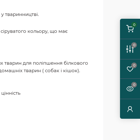
у тваринництві.
0
 сіруватого кольору, що має
0
их тварин для поліпшення білкового
0
омашніх тварин ( собак і кішок).
0
 цінність