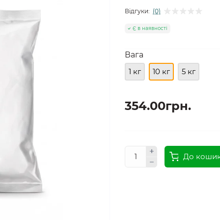
Відгуки:
(0)
Є в наявності
Вага
1 кг
10 кг
5 кг
354.00грн.
До коши