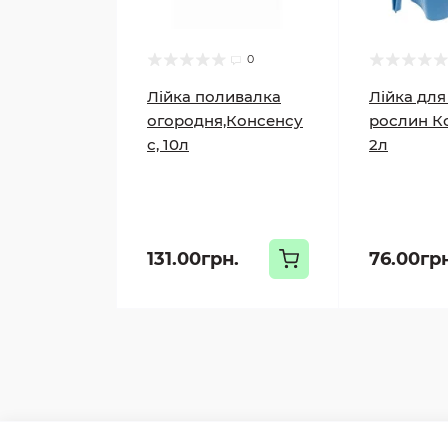
0
Лійка поливалка
Лійка для
огородня,Консенсу
рослин К
с, 10л
2л
131.00грн.
76.00гр