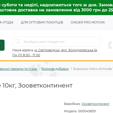
 суботи та неділі, надсилаються того ж дня. Замов
штовна доставка на замовлення від 3000 грн до 2
А УГОДА
ДЛЯ ОПТОВИХ ПОКУПЦІВ
GINGER PRO MOTION
Наша адреса:
м. Світловодськ, вул. Холодноярська 1а,
Пн-Пт 8:00 - 17:00
рські тварини та птахи
Кормові добавки
Борошно м'ясо-кісткове 
 10кг, Зооветконтинент
Виробник:
Зооветконтинент
Модель:
000045859