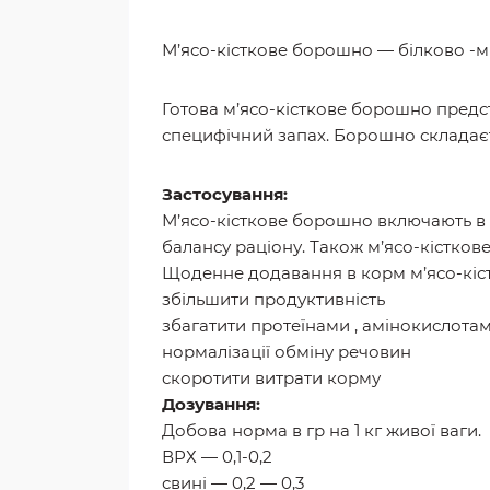
М’ясо-кісткове борошно — білково -м
Готова м’ясо-кісткове борошно предст
специфічний запах. Борошно складається 
Застосування:
М’ясо-кісткове борошно включають в 
балансу раціону. Також м’ясо-кістков
Щоденне додавання в корм м’ясо-кіст
збільшити продуктивність
збагатити протеїнами , амінокислотами
нормалізації обміну речовин
скоротити витрати корму
Дозування:
Добова норма в гр на 1 кг живої ваги.
ВРХ — 0,1-0,2
свині — 0,2 — 0,3