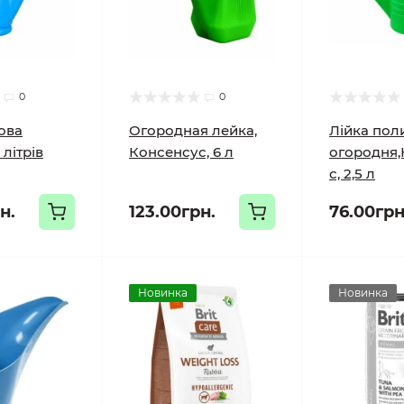
0
0
ова
Огородная лейка,
Лійка пол
 літрів
Консенсус, 6 л
огородня,
с, 2,5 л
н.
123.00грн.
76.00грн
Новинка
Новинка