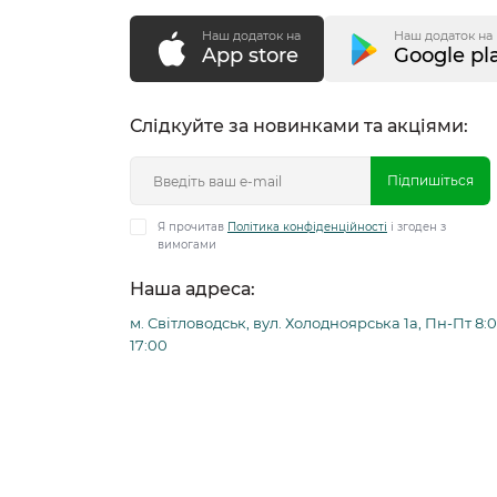
Наш додаток на
Наш додаток на
App store
Google pl
Слідкуйте за новинками та акціями:
Підпишіться
Я прочитав
Політика конфіденційності
і згоден з
вимогами
Наша адреса:
м. Світловодськ, вул. Холодноярська 1а, Пн-Пт 8:0
17:00