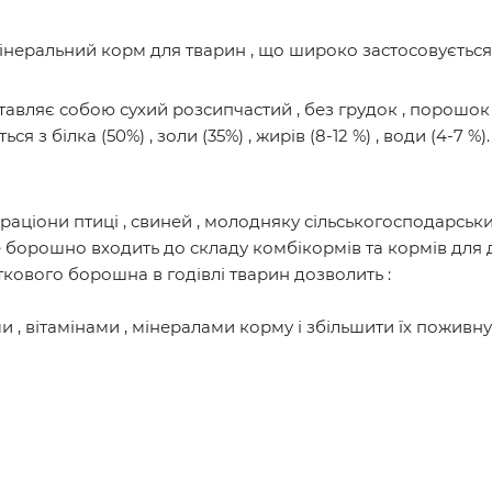
інеральний корм для тварин , що широко застосовується 
авляє собою сухий розсипчастий , без грудок , порошок
з білка (50%) , золи (35%) , жирів (8-12 %) , води (4-7 %).
раціони птиці , свиней , молодняку сільськогосподарськ
е борошно входить до складу комбікормів та кормів для д
кового борошна в годівлі тварин дозволить :
 , вітамінами , мінералами корму і збільшити їх поживну