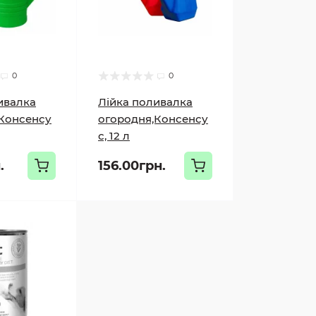
0
0
ивалка
Лійка поливалка
Консенсу
огородня,Консенсу
с, 12 л
.
156.00грн.