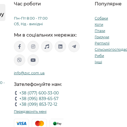
Час роботи
Популярне
ay
Пн-Пт 8:00 - 17:00
Собаки
Сб, Нд - вихідні
Коти
Птахи
Ми в соціальних мережах:
Гризуни
Рептилії
Сільськогосподар
Риби
Інші
info@zvc.com.ua
0 -
Зателефонуйте нам:
+38 (077) 600-33-00
+38 (095) 839-65-57
+38 (099) 853-72-12
Передзвоніть мені