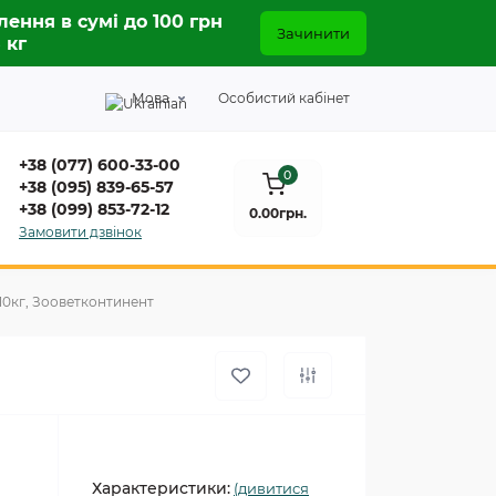
лення в сумі до 100 грн
Зачинити
5 кг
Мова
Особистий кабінет
+38 (077) 600-33-00
0
+38 (095) 839-65-57
+38 (099) 853-72-12
0.00грн.
Замовити дзвінок
10кг, Зооветконтинент
Характеристики:
(дивитися