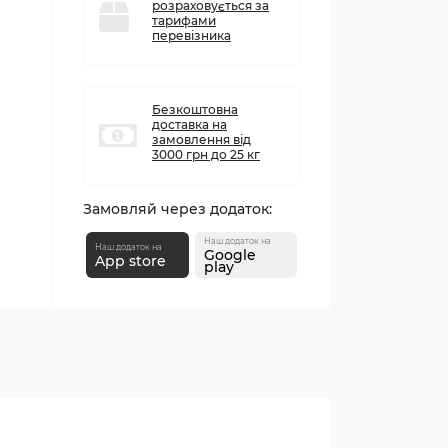
розраховується за
тарифами
перевізника
Безкоштовна
доставка на
замовлення від
3000 грн до 25 кг
Замовляй через додаток:
Наш додаток на
Наш додаток на
Google
App store
play