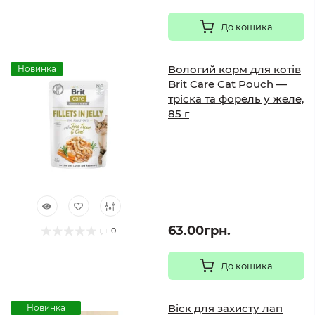
До кошика
Вологий корм для котів
Новинка
Brit Care Cat Pouch —
тріска та форель у желе,
85 г
63.00грн.
0
До кошика
Віск для захисту лап
Новинка