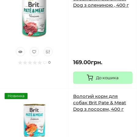
Dog з олениною , 400 г
169.00грн.
0
До кошика
Вологий корм для
Новинка
собак Brit Pate & Meat
Dog з лососем, 400 г