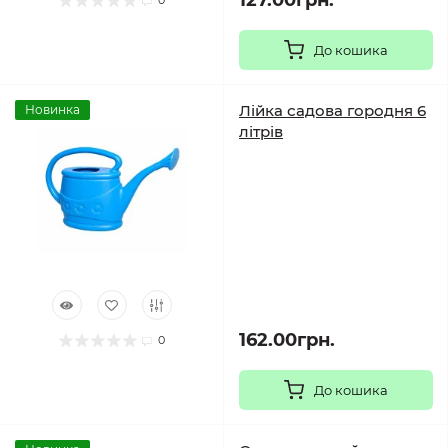
127.00грн.
0
До кошика
Лійка садова городня 6
Новинка
літрів
162.00грн.
0
До кошика