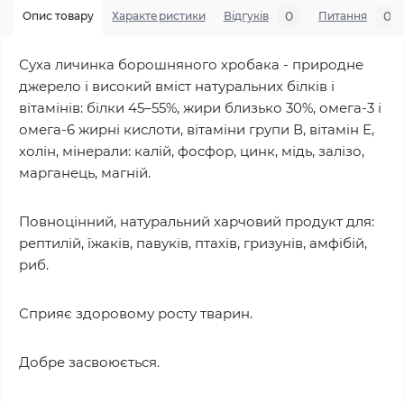
0
0
Опис товару
Характеристики
Відгуків
Питання
Суха личинка борошняного хробака - природне
джерело і високий вміст натуральних білків і
вітамінів: білки 45–55%, жири близько 30%, омега-3 і
омега-6 жирні кислоти, вітаміни групи В, вітамін Е,
холін, мінерали: калій, фосфор, цинк, мідь, залізо,
марганець, магній.
Повноцінний, натуральний харчовий продукт для:
рептилій, їжаків, павуків, птахів, гризунів, амфібій,
риб.
Сприяє здоровому росту тварин.
Добре засвоюється.