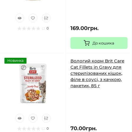
169.00грн.
0
До кошика
Вологий корм Brit Care
Новинка
Cat Fillets in Gravy для
стерилізованих кішок,
філе в соусі, з качкою,
пакетик, 85 г
70.00грн.
0