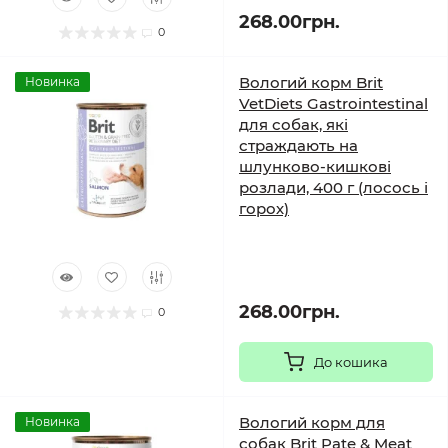
268.00грн.
0
Вологий корм Brit
Новинка
VetDiets Gastrointestinal
для собак, які
страждають на
шлунково-кишкові
розлади, 400 г (лосось і
горох)
268.00грн.
0
До кошика
Вологий корм для
Новинка
собак Brit Pate & Meat