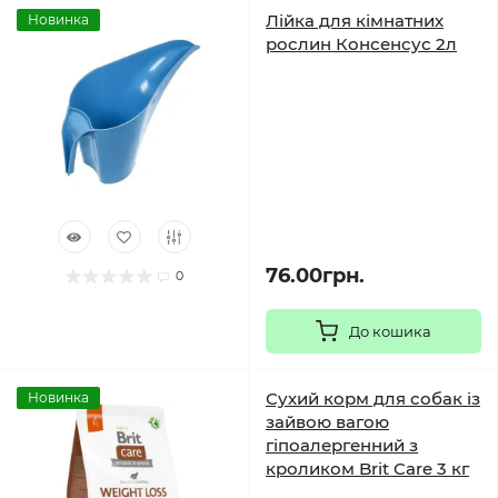
Лійка для кімнатних
Новинка
рослин Консенсус 2л
76.00грн.
0
До кошика
Сухий корм для собак із
Новинка
зайвою вагою
гіпоалергенний з
кроликом Brit Care 3 кг