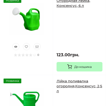
Огородная лейка,
Новинка
Консенсус, 6 л
123.00грн.
0
До кошика
Лійка поливалка
Новинка
огородня,Консенсус, 2,5
л