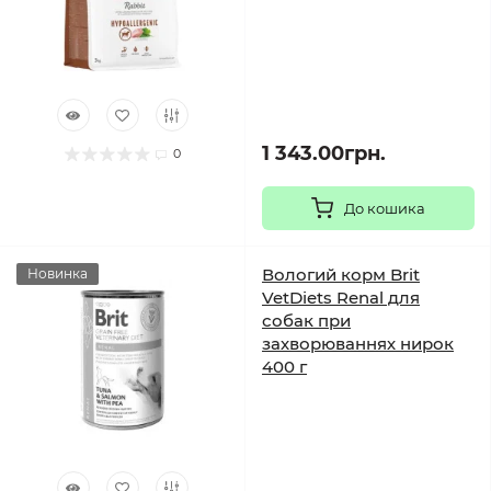
1 343.00грн.
0
До кошика
Вологий корм Brit
Новинка
VetDiets Renal для
собак при
захворюваннях нирок
400 г