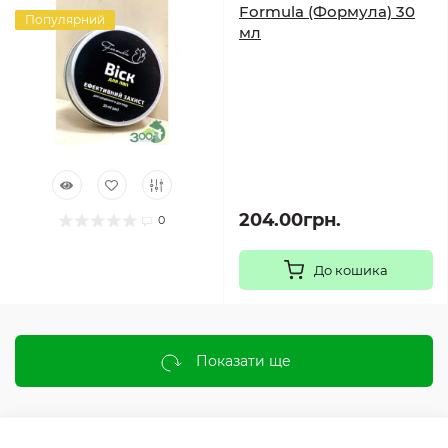
Formula (Формула) 30
Популярний
мл
204.00грн.
0
До кошика
Показати ще