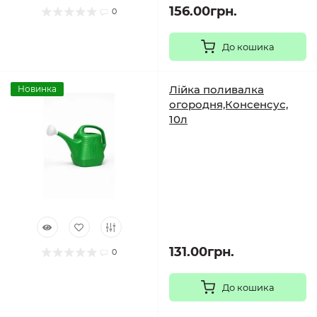
156.00грн.
0
До кошика
Лійка поливалка
Новинка
огородня,Консенсус,
10л
131.00грн.
0
До кошика