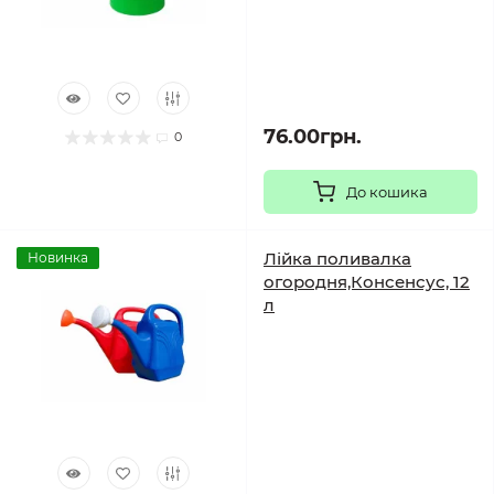
76.00грн.
0
До кошика
Лійка поливалка
Новинка
огородня,Консенсус, 12
л