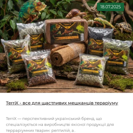
18.07.2025
TerriX - все для щастливих мешканців тераріуму
TerriX — перспективний український бренд, що
спеціалізується на виробництві якісної продукції для
терраріумних тварин: рептилій, а..