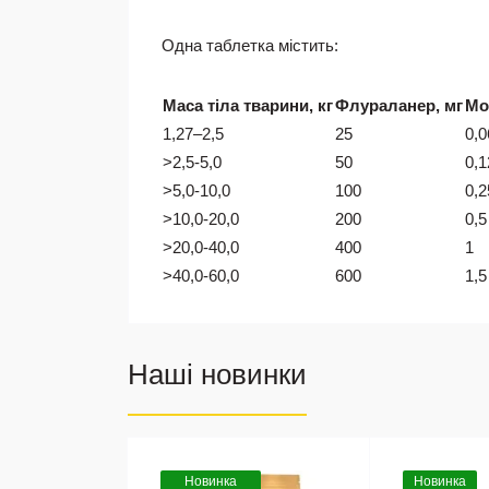
Одна таблетка містить:
Маса тіла тварини, кг
Флураланер, мг
Мо
1,27–2,5
25
0,0
>2,5-5,0
50
0,1
>5,0-10,0
100
0,2
>10,0-20,0
200
0,5
>20,0-40,0
400
1
>40,0-60,0
600
1,5
Наші новинки
Новинка
Новинка