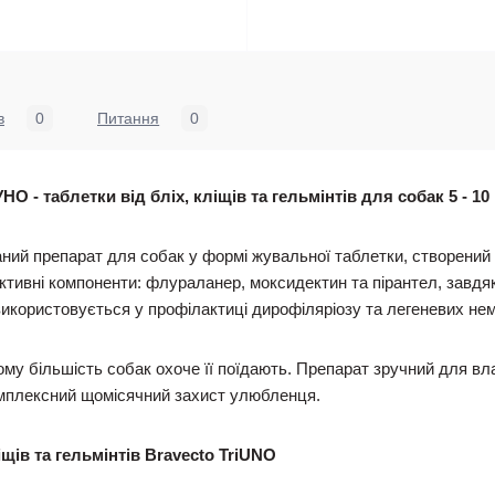
в
0
Питання
0
 - таблетки від бліх, кліщів та гельмінтів для собак 5 - 10 
ний препарат для собак у формі жувальної таблетки, створений
активні компоненти: флураланер, моксидектин та пірантел, завд
використовується у профілактиці дирофіляріозу та легеневих не
му більшість собак охоче її поїдають. Препарат зручний для вла
омплексний щомісячний захист улюбленця.
іщів та гельмінтів Bravecto TriUNO