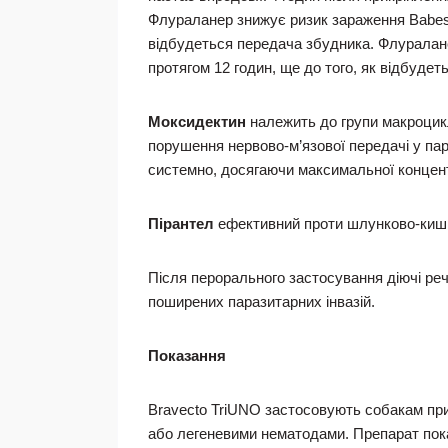
Флураланер знижує ризик зараження Babesia
відбудеться передача збудника. Флуралане
протягом 12 годин, ще до того, як відбуде
Моксидектин
належить до групи макроцикл
порушення нервово-м’язової передачі у па
системно, досягаючи максимальної концентр
Пірантел
ефективний проти шлунково-кишко
Після перорального застосування діючі реч
поширених паразитарних інвазій.
Показання
Bravecto TriUNO застосовують собакам при
або легеневими нематодами. Препарат показ