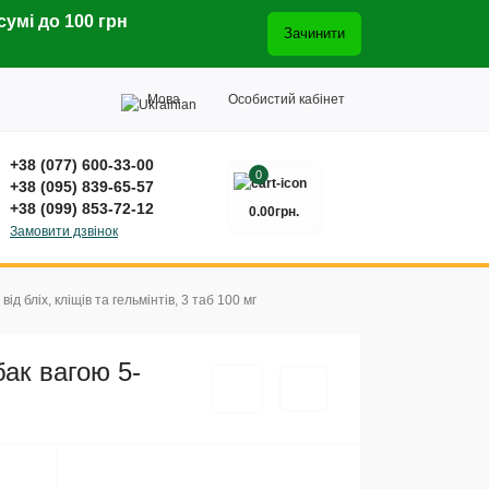
сумі до 100 грн
Зачинити
Мова
Особистий кабінет
+38 (077) 600-33-00
0
+38 (095) 839-65-57
+38 (099) 853-72-12
0.00грн.
Замовити дзвінок
д бліх, кліщів та гельмінтів, 3 таб 100 мг
ак вагою 5-