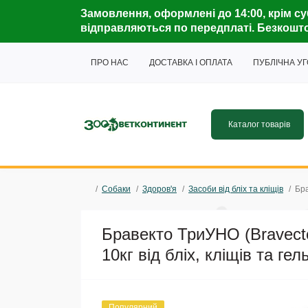
Замовлення, оформлені до 14:00, крім су
відправляються по передплаті. Безкошто
ПРО НАС
ДОСТАВКА І ОПЛАТА
ПУБЛІЧНА У
Каталог товарів
Собаки
Здоров'я
Засоби від бліх та кліщів
Бра
Бравекто ТриУНО (Bravecto
10кг від бліх, кліщів та гел
Популярний