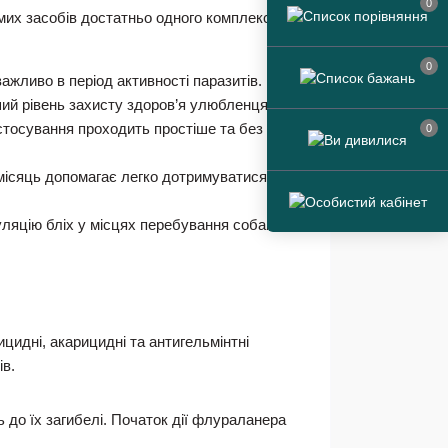
0
ремих засобів достатньо одного комплексного
0
важливо в період активності паразитів.
ий рівень захисту здоров’я улюбленця.
астосування проходить простіше та без
0
 місяць допомагає легко дотримуватися
ляцію бліх у місцях перебування собаки.
цидні, акарицидні та антигельмінтні
ів.
 до їх загибелі. Початок дії флураланера