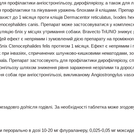
ля профілактики ангіостронгільозу, дирофіляріозу, а також для лі
я профілактики та лікування уражень блохами й кліщами. Препара
ист до 1 місяця проти кліщів Dermacentor reticulatus, Ixodes hexa
 Ctenocephalides canis. Препарат може застосовуватися у комплекс
ляцію бліх у місцях утримання собаки. Bravecto TriUNO знижує 
. Цей ефект є непрямим і зумовлений дією препарату на проміжно
бліх Ctenocephalides felis протягом 1 місяця. Ефект є непрямим і
 при інвазіях, спричинених шлунково-кишковими нематодами, зокр
ala. Препарат застосовують для профілактики дирофіляріозу, сприч
онгільозу шляхом зниження рівня зараження незрілими та доросл
я собак при ангіостронгільозі, викликаному Angiostrongylus vaso
езадовго до/після годівлі. За необхідності таблетка може згодо
 перорально в дозі 10-20 мг флураланеру, 0,025-0,05 мг моксидек