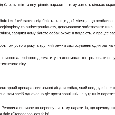
 бліх, кліщів та внутрішніх паразитів, тому замість кількох ок
іх і стійкий захист від бліх та кліщів до 1 місяця, що особливо 
офіляріозу та ангіостронгільозу, допомагаючи забезпечити ширш
чінки, завдяки чому багато собак охоче її поїдають, а процес з
ротягом усього року, а зручний режим застосування один раз на
лошиного алергічного дерматиту та допомагає контролювати попу
тижневого віку
итарний препарат системної дії для собак, який поєднує інсекти
ентам засіб одночасно діє проти зовнішніх і внутрішніх паразит
в. Речовина впливає на нервову систему паразитів, що призводить
бліх (Ctenocephalides felis).