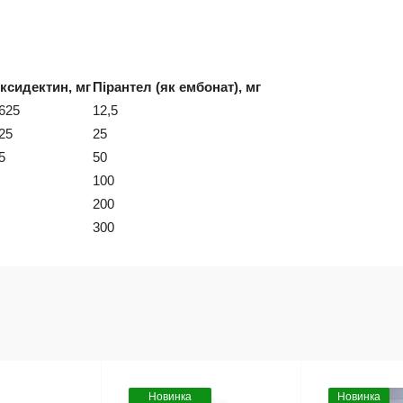
ксидектин, мг
Пірантел (як ембонат), мг
625
12,5
25
25
5
50
100
200
300
Новинка
Новинка