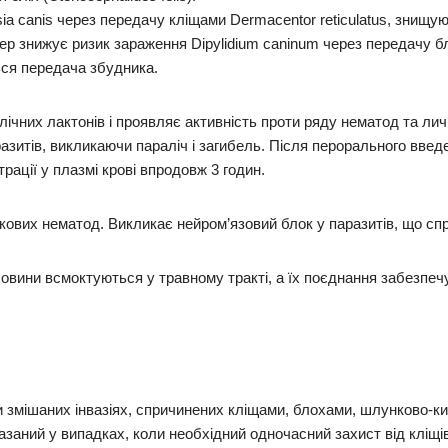
 canis через передачу кліщами Dermacentor reticulatus, знищуюч
р знижує ризик зараження Dipylidium caninum через передачу бло
ться передача збудника.
ічних лактонів і проявляє активність проти ряду нематод та лич
разитів, викликаючи параліч і загибель. Після перорального вв
ації у плазмі крові впродовж 3 годин.
вих нематод. Викликає нейром’язовий блок у паразитів, що спри
овини всмоктуються у травному тракті, а їх поєднання забезпеч
 змішаних інвазіях, спричинених кліщами, блохами, шлунково-к
аний у випадках, коли необхідний одночасний захист від кліщів 