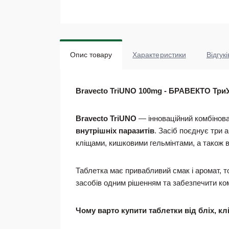
Опис товару
Характеристики
Відгукі
Bravecto TriUNO 100mg - БРАВЕКТО ТриУНО
Bravecto TriUNO
— інноваційний комбінова
внутрішніх паразитів
. Засіб поєднує три 
кліщами, кишковими гельмінтами, а також 
Таблетка має привабливий смак і аромат, то
засобів одним рішенням та забезпечити к
Чому варто купити таблетки від бліх, кл