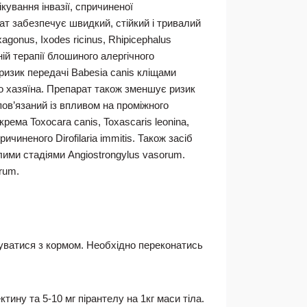
кування інвазії, спричиненої
т забезпечує швидкий, стійкий і тривалий
gonus, Ixodes ricinus, Rhipicephalus
ній терапії блошиного алергічного
ризик передачі Babesia canis кліщами
го хазяїна. Препарат також зменшує ризик
 пов’язаний із впливом на проміжного
ема Toxocara canis, Toxascaris leonina,
иненого Dirofilaria immitis. Також засіб
ими стадіями Angiostrongylus vasorum.
rum.
вуватися з кормом. Необхідно переконатись
тину та 5-10 мг пірантелу на 1кг маси тіла.