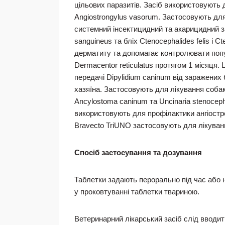
цільових паразитів. Засіб використовують д
Angiostrongylus vasorum. Застосовують дл
системний інсектицидний та акарицидний зах
sanguineus та бліх Ctenocephalides felis і
дерматиту та допомагає контролювати попу
Dermacentor reticulatus протягом 1 місяця
передачі Dipylidium caninum від заражених 
хазяїна. Застосовують для лікування собак
Ancylostoma caninum та Uncinaria stenoceph
використовують для профілактики ангіостр
Bravecto TriUNO застосовують для лікуванн
Спосіб застосування та дозування
Таблетки задають перорально під час або н
у проковтуванні таблетки твариною.
Ветеринарний лікарський засіб слід вводити