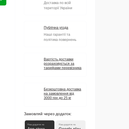
Доставка по всій
території України
Публічна угода
Наші гарантії та
політика повернень
Вартість доставки
розраховується за
тарифами перевізника
Безкоштовна доставка
на замовлення від
3000 грн до 25 кг
Замовляй через додаток:
Наш додаток на
Наш додаток на
App store
Google play