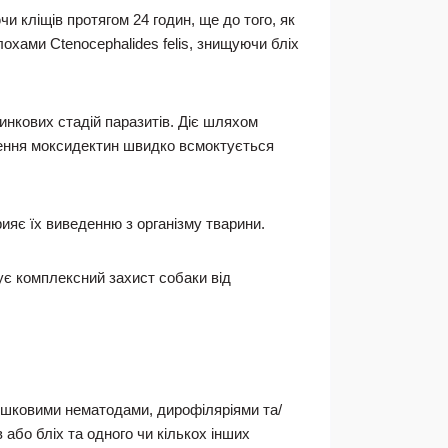
и кліщів протягом 24 годин, ще до того, як
хами Ctenocephalides felis, знищуючи бліх
инкових стадій паразитів. Діє шляхом
едення моксидектин швидко всмоктується
яє їх виведенню з організму тварини.
ує комплексний захист собаки від
ишковими нематодами, дирофіляріями та/
або бліх та одного чи кількох інших