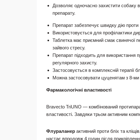
Дозволяє одночасно захистити собаку від
препарату.
Препарат забезпечує швидку дію проти бл
Використовується для профілактики дир
Таблетка має приємний смак свинячої пе
зайвого стресу.
Препарат підходить для використання п
регулярного захисту.
Застосовується в комплексній терапії б
Можна застосовувати цуценятам з 8-ми 
Фармакологічні властивості
Bravecto TriUNO — комбінований протипараз
властивості. Завдяки трьом активним компон
Флураланер
активний проти бліх та кліщі
настає впродовж 4 годин після прикріплення 