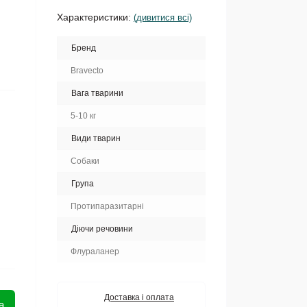
Характеристики:
(дивитися всі)
Бренд
Bravecto
Вага тварини
5-10 кг
Види тварин
Собаки
Група
Протипаразитарні
Діючи речовини
Флураланер
Доставка і оплата
а