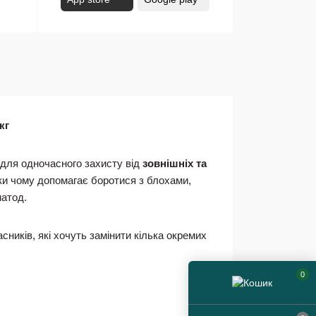
кг
 для одночасного захисту від
зовнішніх та
яки чому допомагає боротися з блохами,
матод.
сників, які хочуть замінити кілька окремих
0