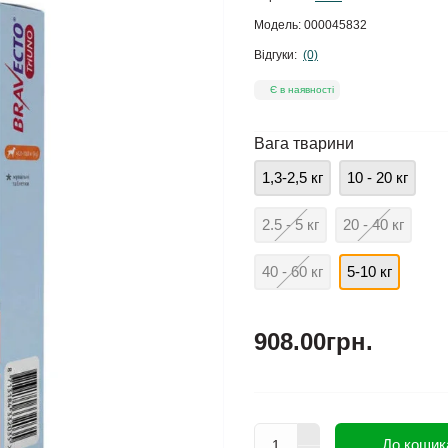
Модель:
000045832
Відгуки:
(0)
Є в наявності
Вага тварини
1,3-2,5 кг
10 - 20 кг
2.5 - 5 кг
20 - 40 кг
40 - 60 кг
5-10 кг
908.00грн.
До кошик