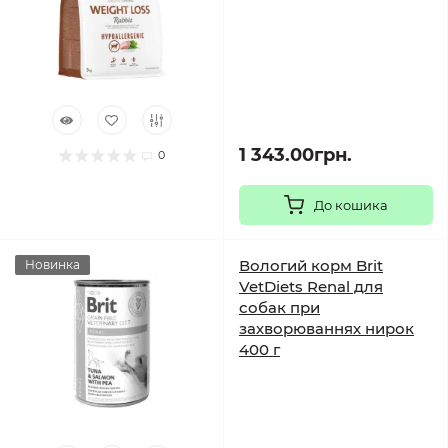
1 343.00грн.
0
До кошика
Вологий корм Brit
Новинка
VetDiets Renal для
собак при
захворюваннях нирок
400 г