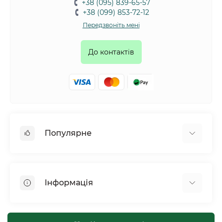
+38 (095) 839-65-57
+38 (099) 853-72-12
Передзвоніть мені
До контактів
Популярне
Собаки
Коти
Інформація
Птахи
Гризуни
Для оптових покупців
Рептилії