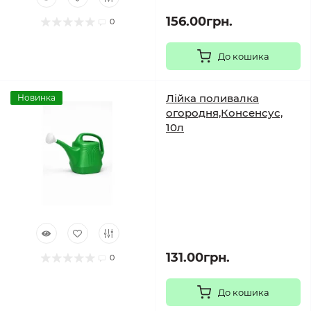
156.00грн.
0
До кошика
Лійка поливалка
Новинка
огородня,Консенсус,
10л
131.00грн.
0
До кошика