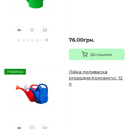
76.00грн.
0
До кошика
Лійка поливалка
Новинка
огородня,Консенсус, 12
л