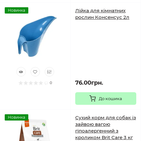
Лійка для кімнатних
Новинка
рослин Консенсус 2л
76.00грн.
0
До кошика
Сухий корм для собак із
Новинка
зайвою вагою
гіпоалергенний з
кроликом Brit Care 3 кг