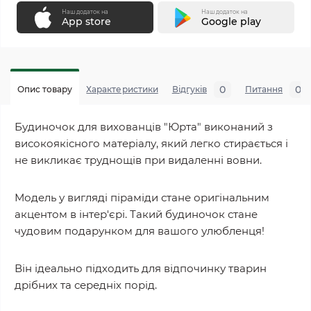
Наш додаток на
Наш додаток на
App store
Google play
0
0
Опис товару
Характеристики
Відгуків
Питання
Будиночок для вихованців "Юрта" виконаний з
високоякісного матеріалу, який легко стирається і
не викликає труднощів при видаленні вовни.
Модель у вигляді піраміди стане оригінальним
акцентом в інтер'єрі. Такий будиночок стане
чудовим подарунком для вашого улюбленця!
Він ідеально підходить для відпочинку тварин
дрібних та середніх порід.