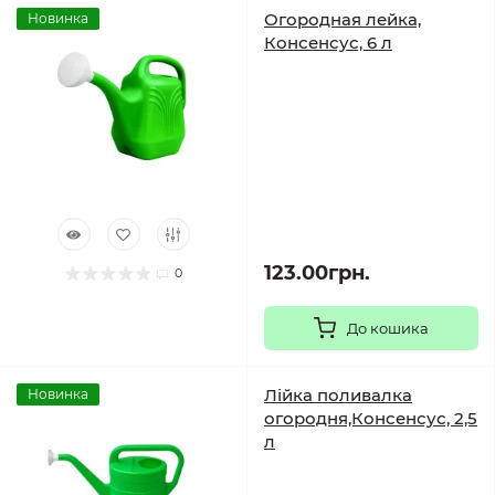
Огородная лейка,
Новинка
Консенсус, 6 л
123.00грн.
0
До кошика
Лійка поливалка
Новинка
огородня,Консенсус, 2,5
л