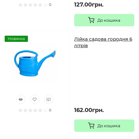
127.00грн.
0
До кошика
Лійка садова городня 6
Новинка
літрів
162.00грн.
0
До кошика