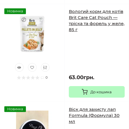
Вологий корм для котів
Новинка
Brit Care Cat Pouch —
тріска та форель у желе,
85 г
63.00грн.
0
До кошика
Віск для захисту лап
Новинка
Formula (Формула) 30
мл