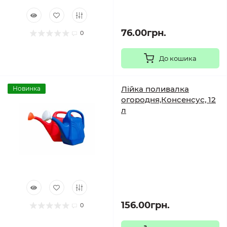
76.00грн.
0
До кошика
Лійка поливалка
Новинка
огородня,Консенсус, 12
л
156.00грн.
0