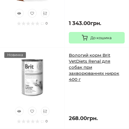
1 343.00грн.
0
До кошика
Вологий корм Brit
Новинка
VetDiets Renal для
собак при
захворюваннях нирок
400 г
268.00грн.
0