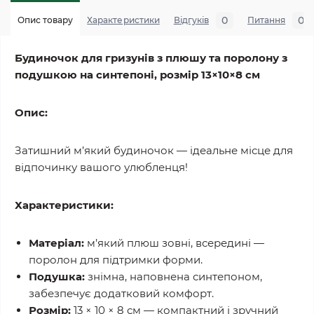
0
0
Опис товару
Характеристики
Відгуків
Питання
Будиночок для гризунів з плюшу та поролону з
подушкою на синтепоні, розмір 13×10×8 см
Опис:
Затишний м’який будиночок — ідеальне місце для
відпочинку вашого улюбленця!
Характеристики:
Матеріал:
м’який плюш зовні, всередині —
поролон для підтримки форми.
Подушка:
знімна, наповнена синтепоном,
забезпечує додатковий комфорт.
Розмір:
13 × 10 × 8 см — компактний і зручний