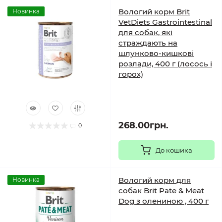
Вологий корм Brit
Новинка
VetDiets Gastrointestinal
для собак, які
страждають на
шлунково-кишкові
розлади, 400 г (лосось і
горох)
268.00грн.
0
До кошика
Вологий корм для
Новинка
собак Brit Pate & Meat
Dog з олениною , 400 г