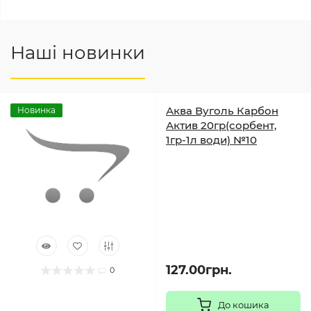
Наші новинки
Аква Вуголь Карбон
Новинка
Актив 20гр(сорбент,
1гр-1л води) №10
127.00грн.
0
До кошика