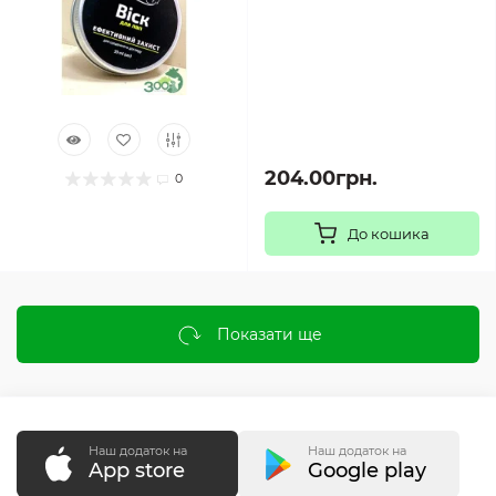
204.00грн.
0
До кошика
Показати ще
Наш додаток на
Наш додаток на
App store
Google play