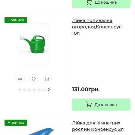
До кошика
Лійка поливалка
Новинка
огородня,Консенсус,
10л
131.00грн.
0
До кошика
Лійка для кімнатних
Новинка
рослин Консенсус 2л