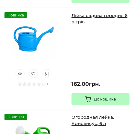
Лійка садова городня 6
Новинка
літрів
162.00грн.
0
До кошика
Огородная лейка,
Новинка
Консенсус, 6 л