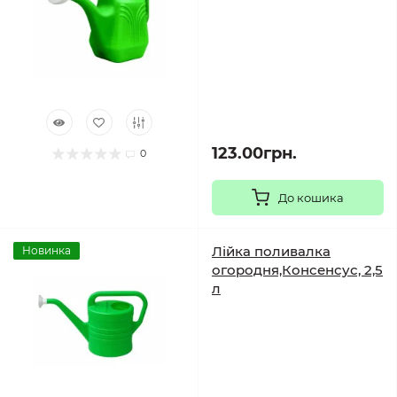
123.00грн.
0
До кошика
Лійка поливалка
Новинка
огородня,Консенсус, 2,5
л