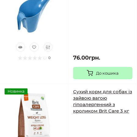
76.00грн.
0
До кошика
Сухий корм для собак із
Новинка
зайвою вагою
гіпоалергенний з
кроликом Brit Care 3 кг