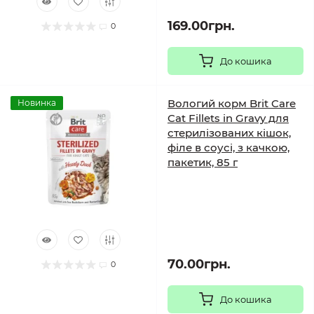
169.00грн.
0
До кошика
Вологий корм Brit Care
Новинка
Cat Fillets in Gravy для
стерилізованих кішок,
філе в соусі, з качкою,
пакетик, 85 г
70.00грн.
0
До кошика