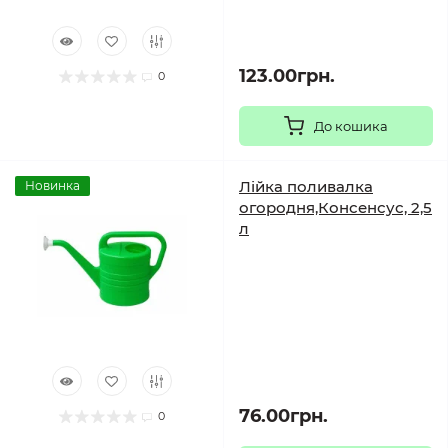
123.00грн.
0
До кошика
Лійка поливалка
Новинка
огородня,Консенсус, 2,5
л
76.00грн.
0