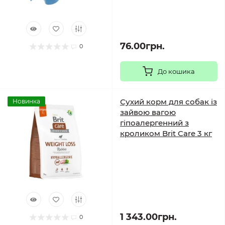
76.00грн.
0
До кошика
Сухий корм для собак із
Новинка
зайвою вагою
гіпоалергенний з
кроликом Brit Care 3 кг
1 343.00грн.
0