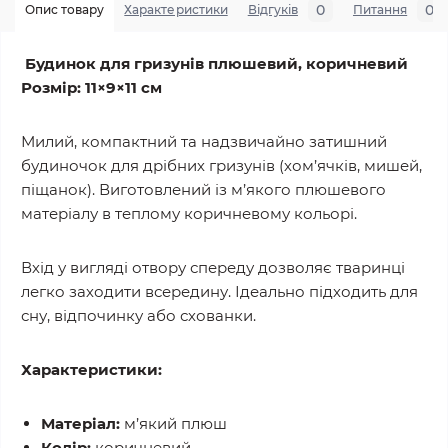
0
0
Опис товару
Характеристики
Відгуків
Питання
Будинок для гризунів плюшевий, коричневий
Розмір: 11×9×11 см
Милий, компактний та надзвичайно затишний
будиночок для дрібних гризунів (хом’ячків, мишей,
піщанок). Виготовлений із м’якого плюшевого
матеріалу в теплому коричневому кольорі.
Вхід у вигляді отвору спереду дозволяє тваринці
легко заходити всередину. Ідеально підходить для
сну, відпочинку або схованки.
Характеристики:
Матеріал:
м’який плюш
Колір:
коричневий