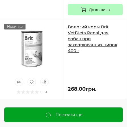
До кошика
Вологий корм Brit
Новинка
VetDiets Renal для
собак при
захворюваннях нирок
400 г
268.00грн.
0
Показати ще