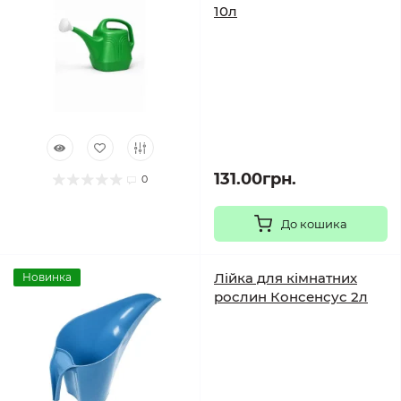
10л
131.00грн.
0
До кошика
Лійка для кімнатних
Новинка
рослин Консенсус 2л