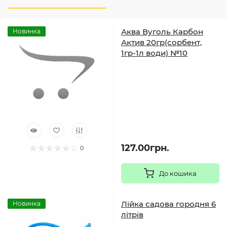
Аква Вуголь Карбон
Новинка
Актив 20гр(сорбент,
1гр-1л води) №10
127.00грн.
0
До кошика
Лійка садова городня 6
Новинка
літрів