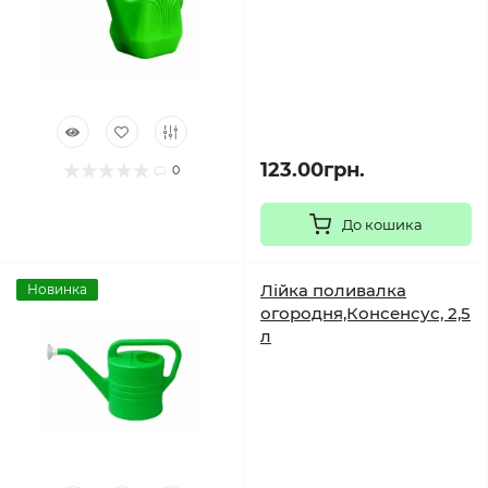
123.00грн.
0
До кошика
Лійка поливалка
Новинка
огородня,Консенсус, 2,5
л