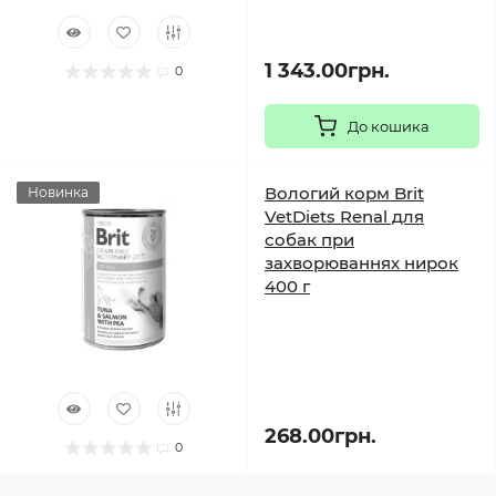
1 343.00грн.
0
До кошика
Вологий корм Brit
Новинка
VetDiets Renal для
собак при
захворюваннях нирок
400 г
268.00грн.
0