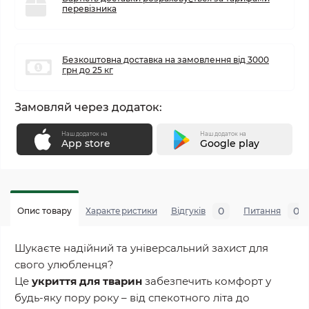
перевізника
Безкоштовна доставка на замовлення від 3000
грн до 25 кг
Замовляй через додаток:
Наш додаток на
Наш додаток на
App store
Google play
0
0
Опис товару
Характеристики
Відгуків
Питання
Шукаєте надійний та універсальний захист для
свого улюбленця?
Це
укриття для тварин
забезпечить комфорт у
будь-яку пору року – від спекотного літа до