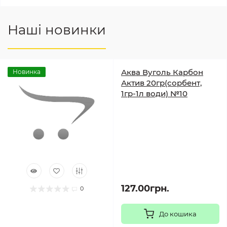
Наші новинки
Аква Вуголь Карбон
Новинка
Актив 20гр(сорбент,
1гр-1л води) №10
127.00грн.
0
До кошика