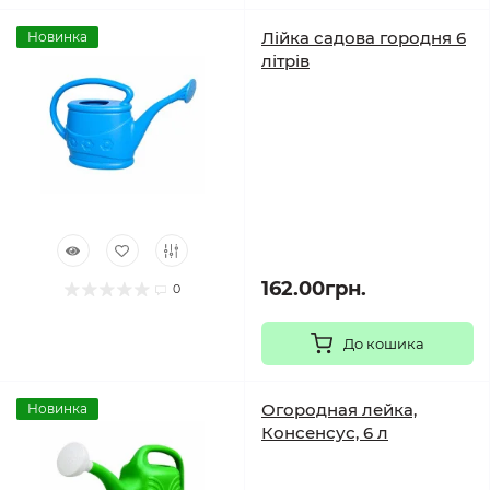
Лійка садова городня 6
Новинка
літрів
162.00грн.
0
До кошика
Огородная лейка,
Новинка
Консенсус, 6 л