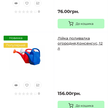
76.00грн.
0
До кошика
Лійка поливалка
Новинка
огородня,Консенсус, 12
Популярний
л
156.00грн.
0
До кошика