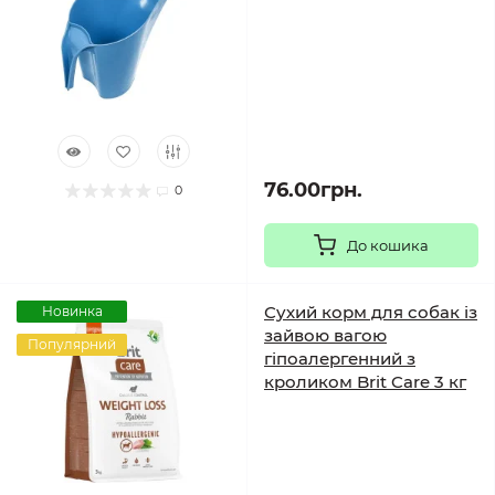
76.00грн.
0
До кошика
Сухий корм для собак із
Новинка
зайвою вагою
Популярний
гіпоалергенний з
кроликом Brit Care 3 кг