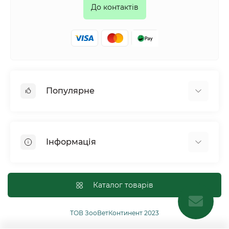
До контактів
Популярне
Собаки
Коти
Інформація
Птахи
Гризуни
Для оптових покупців
Рептилії
Оплата і доставка
Каталог товарів
Сільськогосподарські тварини та птахи
Політика конфіденційності
Риби
Публічна угода
ТОВ ЗооВетКонтинент 2023
Інші
Повернення або обмін товарів