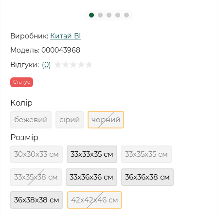
Виробник:
Китай ВІ
Модель:
000043968
Відгуки:
(0)
Статус
Колір
бежевий
сірий
чорний
Розмір
30х30х33 см
33х33х35 см
33х35х35 см
33х35х38 см
33х36х36 см
36х36х38 см
36х38х38 см
42х42х46 см