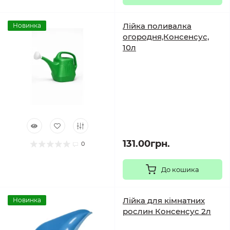
Лійка поливалка
Новинка
огородня,Консенсус,
10л
131.00грн.
0
До кошика
Лійка для кімнатних
Новинка
рослин Консенсус 2л