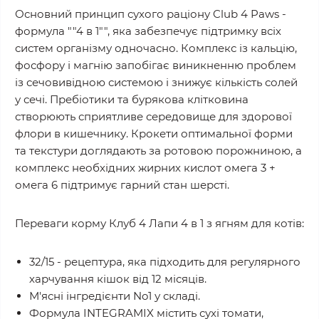
Основний принцип сухого раціону Club 4 Paws -
формула ""4 в 1"", яка забезпечує підтримку всіх
систем організму одночасно. Комплекс із кальцію,
фосфору і магнію запобігає виникненню проблем
із сечовивідною системою і знижує кількість солей
у сечі. Пребіотики та бурякова клітковина
створюють сприятливе середовище для здорової
флори в кишечнику. Крокети оптимальної форми
та текстури доглядають за ротовою порожниною, а
комплекс необхідних жирних кислот омега 3 +
омега 6 підтримує гарний стан шерсті.
Переваги корму Клуб 4 Лапи 4 в 1 з ягням для котів:
32/15 - рецептура, яка підходить для регулярного
харчування кішок від 12 місяців.
М'ясні інгредієнти No1 у складі.
Формула INTEGRAMIX містить сухі томати,