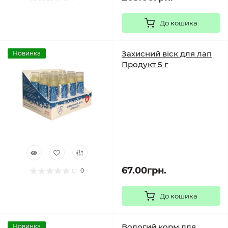
До кошика
Захисний віск для лап
Новинка
Продукт 5 г
67.00грн.
0
До кошика
Вологий корм для
Новинка