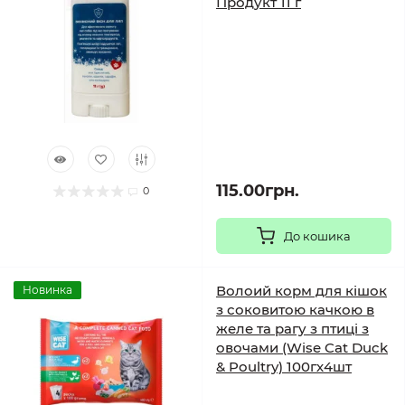
Продукт 11 г
115.00грн.
0
До кошика
Волоий корм для кішок
Новинка
з соковитою качкою в
желе та рагу з птиці з
овочами (Wise Cat Duck
& Poultry) 100гх4шт