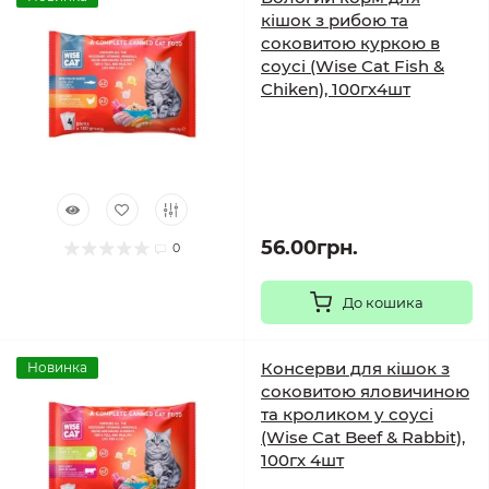
кішок з рибою та
соковитою куркою в
соусі (Wise Cat Fish &
Chiken), 100гх4шт
56.00грн.
0
До кошика
Консерви для кішок з
Новинка
соковитою яловичиною
та кроликом у соусі
(Wise Cat Beef & Rabbit),
100гх 4шт