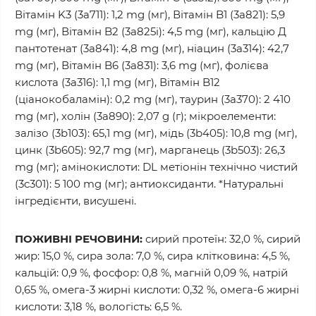
Вітамін K3 (3а711): 1,2 mg (мг), Вітамін B1 (3a821): 5,9
mg (мг), Вітамін B2 (3a825i): 4,5 mg (мг), кальцію Д
пантотенат (3a841): 4,8 mg (мг), ніацин (3a314): 42,7
mg (мг), Вітамін B6 (3a831): 3,6 mg (мг), фолієва
кислота (3a316): 1,1 mg (мг), Вітамін B12
(ціанокобаламін): 0,2 mg (мг), таурин (3a370): 2 410
mg (мг), холін (3a890): 2,07 g (г); мікроелементи:
залізо (3b103): 65,1 mg (мг), мідь (3b405): 10,8 mg (мг),
цинк (3b605): 92,7 mg (мг), марганець (3b503): 26,3
mg (мг); амінокислоти: DL метіонін технічно чистий
(3c301): 5 100 mg (мг); aнтиоксиданти. *Натуральні
інгредієнти, висушені.
ПОЖИВНІ РЕЧОВИНИ:
сирий протеїн: 32,0 %, сирий
жир: 15,0 %, сира зола: 7,0 %, сира клітковина: 4,5 %,
кальцій: 0,9 %, фосфор: 0,8 %, магній 0,09 %, натрій
0,65 %, омега-3 жирні кислоти: 0,32 %, омега-6 жирні
кислоти: 3,18 %, вологість: 6,5 %.