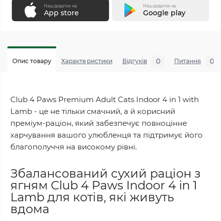
Наш додаток на
Наш додаток на
App store
Google play
0
0
Опис товару
Характеристики
Відгуків
Питання
Club 4 Paws Premium Adult Cats Indoor 4 in 1 with
Lamb - це не тільки смачний, а й корисний
преміум-раціон, який забезпечує повноцінне
харчування вашого улюбленця та підтримує його
благополуччя на високому рівні.
Збалансований сухий раціон з
ягням Club 4 Paws Indoor 4 in 1
Lamb для котів, які живуть
вдома