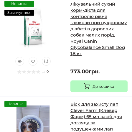
Лікувальний сухий
Новинка
корм-дієта для
Закінчується
контролю рівня
глюкози при цукровому
діабеті в дорослих
собак малих порід,
Royal Canin
Glycobalance Small Dog
1,5 кг
773.00грн.
0
До кошика
Віск для захисту лап
Новинка
Clever Farm (Клевер
Фарм) 65 мл засіб для
догляду за
подушечками лап