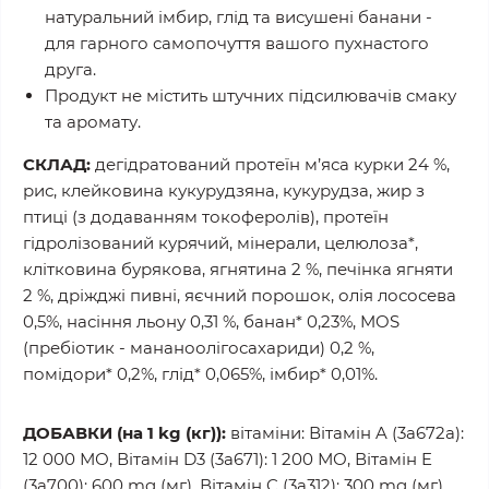
натуральний імбир, глід та висушені банани -
для гарного самопочуття вашого пухнастого
друга.
Продукт не містить штучних підсилювачів смаку
та аромату.
СКЛАД:
дегідратований протеїн м’яса курки 24 %,
рис, клейковина кукурудзяна, кукурудза, жир з
птиці (з додаванням токоферолів), протеїн
гідролізований курячий, мінерали, целюлоза*,
клітковина бурякова, ягнятина 2 %, печінка ягняти
2 %, дріжджі пивні, яєчний порошок, олія лососева
0,5%, насіння льону 0,31 %, банан* 0,23%, MOS
(пребіотик - мананоолігосахариди) 0,2 %,
помідори* 0,2%, глід* 0,065%, імбир* 0,01%.
ДОБАВКИ (на 1 kg (кг)):
вітаміни: Вітамін A (3a672a):
12 000 МО, Вітамін D3 (3a671): 1 200 МО, Вітамін E
(3a700): 600 mg (мг), Вітамін C (3а312): 300 mg (мг),