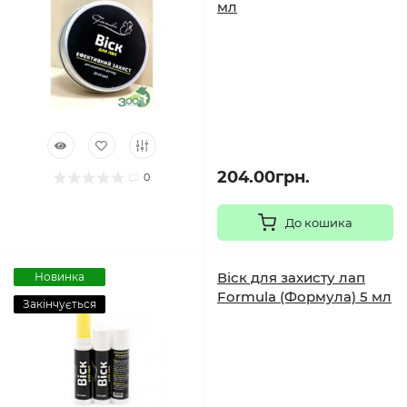
мл
204.00грн.
0
До кошика
Віск для захисту лап
Новинка
Formula (Формула) 5 мл
Закінчується