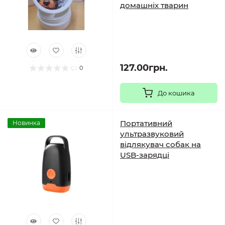
домашніх тварин
127.00грн.
0
До кошика
Портативний
Новинка
ультразвуковий
відлякувач собак на
USB-зарядці