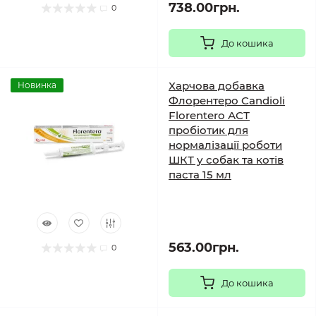
738.00грн.
0
До кошика
Харчова добавка
Новинка
Флорентеро Candioli
Florentero АСТ
пробіотик для
нормалізації роботи
ШКТ у собак та котів
паста 15 мл
563.00грн.
0
До кошика