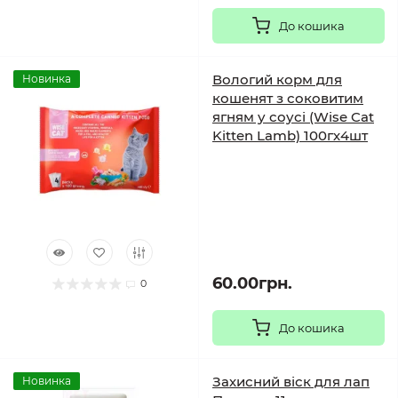
До кошика
Вологий корм для
Новинка
кошенят з соковитим
ягням у соусі (Wise Cat
Kitten Lamb) 100гх4шт
60.00грн.
0
До кошика
Захисний віск для лап
Новинка