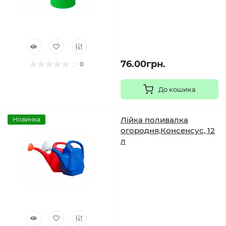
76.00грн.
0
До кошика
Лійка поливалка
Новинка
огородня,Консенсус, 12
л