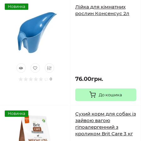
Лійка для кімнатних
Новинка
рослин Консенсус 2л
76.00грн.
0
До кошика
Сухий корм для собак із
Новинка
зайвою вагою
гіпоалергенний з
кроликом Brit Care 3 кг