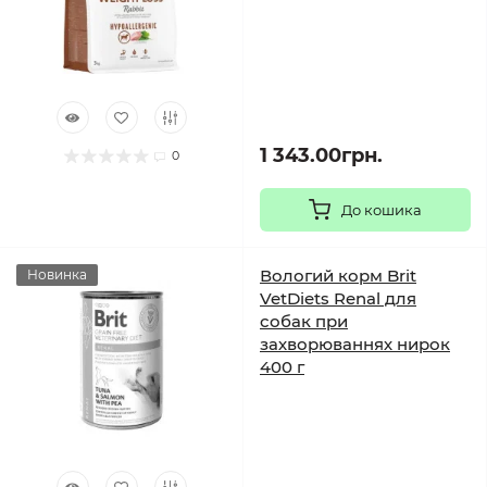
1 343.00грн.
0
До кошика
Вологий корм Brit
Новинка
VetDiets Renal для
собак при
захворюваннях нирок
400 г