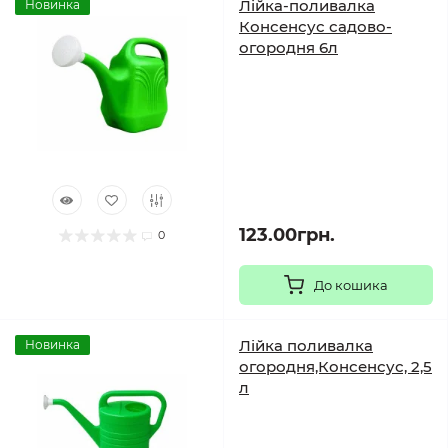
Лійка-поливалка
Новинка
Консенсус садово-
огородня 6л
123.00грн.
0
До кошика
Лійка поливалка
Новинка
огородня,Консенсус, 2,5
л