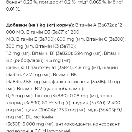
банан* 0,23 %, помідори* 0,2 %, глід* 0,065 %, імбир*
0,01 %.
Добавки (на 1 kg (кг) корму):
Вітамін А (3а672а): 12
000 МО, Вітамін D3 (3а671): 1 200
МО, Вітамін Е (3а700): 600 mg (мг), Вітамін С (3а300):
300 mg (мг), Вітамін К3 (3а710):
1,2 mg (мг), Вітамін В1 (3а820): 5,94 mg (мг), Вітамін
В2 (рибофлавін): 4,5 mg (мг),
кальцію Д пантотенат (3а841): 4,8 mg (мг), ніацин
(3а314): 42,7 mg (мг), Вітамін В6
(3а831): 3,56 mg (мг), фолієва кислота (3а316): 1,1 mg
(мг), Вітамін В12 (ціанокобаламін):
0,16 mg (мг), біотин (3а880): 0,08 mg (мг), холін
хлорид (3а890) 60 %: 3,9 g (г), таурин (3a370): 2 400
mg (мг), цинк (3b604): 173,5 mg (мг), мідь (3b405): 9,1
mg (мг), DL-метіонін
(3c301): 5 000 mg (мг), антиоксиданти, консервант
дозволені в ЄС. *Натуральні