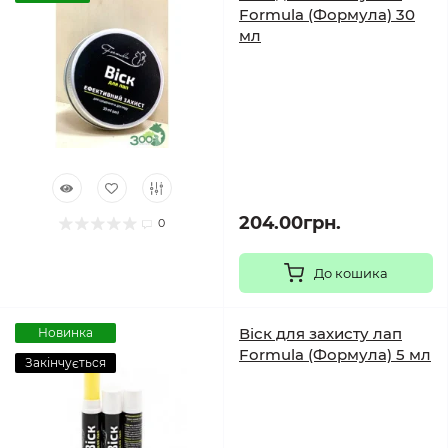
Formula (Формула) 30
мл
204.00грн.
0
До кошика
Віск для захисту лап
Новинка
Formula (Формула) 5 мл
Закінчується