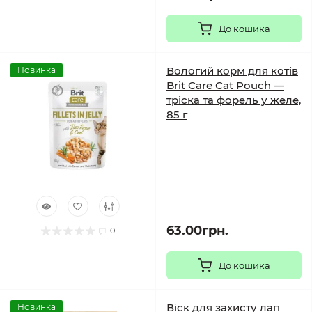
До кошика
Вологий корм для котів
Новинка
Brit Care Cat Pouch —
тріска та форель у желе,
85 г
63.00грн.
0
До кошика
Віск для захисту лап
Новинка