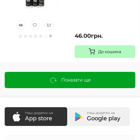
46.00грн.
0
До кошика
Показати ще
Наш додаток на
Наш додаток на
App store
Google play