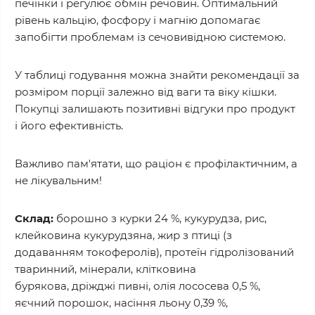
печінки і регулює обмін речовин. Оптимальний
рівень кальцію, фосфору і магнію допомагає
запобігти проблемам із сечовивідною системою.
У таблиці годування можна знайти рекомендації за
розміром порції залежно від ваги та віку кішки.
Покупці залишають позитивні відгуки про продукт
і його ефективність.
Важливо пам'ятати, що раціон є профілактичним, а
не лікувальним!
Склад:
борошно з курки 24 %, кукурудза, рис,
клейковина кукурудзяна, жир з птиці (з
додаванням токоферолів), протеїн гідролізований
тваринний, мінерали, клітковина
бурякова, дріжджі пивні, олія лососева 0,5 %,
яєчний порошок, насіння льону 0,39 %,