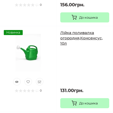
156.00грн.
0
До кошика
Лійка поливалка
Новинка
огородня,Консенсус,
10л
131.00грн.
0
До кошика