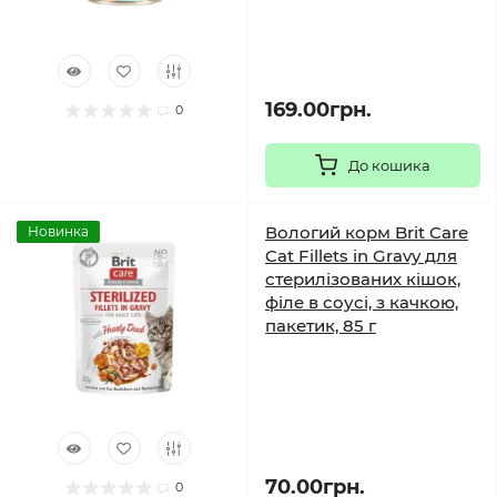
169.00грн.
0
До кошика
Вологий корм Brit Care
Новинка
Cat Fillets in Gravy для
стерилізованих кішок,
філе в соусі, з качкою,
пакетик, 85 г
70.00грн.
0