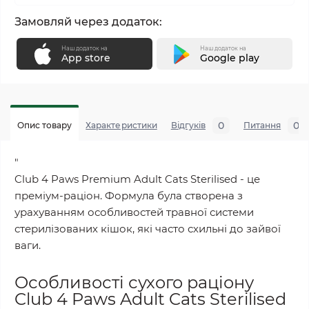
Замовляй через додаток:
Наш додаток на
Наш додаток на
App store
Google play
0
0
Опис товару
Характеристики
Відгуків
Питання
"
Club 4 Paws Premium Adult Cats Sterilised - це
преміум-раціон. Формула була створена з
урахуванням особливостей травної системи
стерилізованих кішок, які часто схильні до зайвої
ваги.
Особливості сухого раціону
Club 4 Paws Adult Cats Sterilised