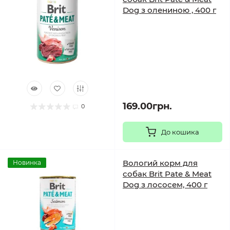
Dog з олениною , 400 г
169.00грн.
0
До кошика
Вологий корм для
Новинка
собак Brit Pate & Meat
Dog з лососем, 400 г