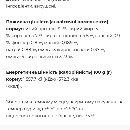
інгредієнти, висушені.
Поживна цінність (аналітичні компоненти)
корму:
сирий протеїн 32 %, сирий жир 15
%, сира зола 7 %, сира клітковина 4,5 %, кальцій 0,9
%, фосфор 0,8 %, магній 0,089 %,
натрій 0,88 %, омега-3 жирні кислоти 0,37 %,
омега-6 жирні кислоти 3,23 %.
Енергетична цінність (калорійність) 100 g (г)
корму:
1 557,7 kJ (кДж) (372,3 kkal
(ккал)).
Зберігати в темному місці у закритому пакуванні за
температури від +5 ºС до +25 ºС та
відносної вологості не більше, ніж 75 %.