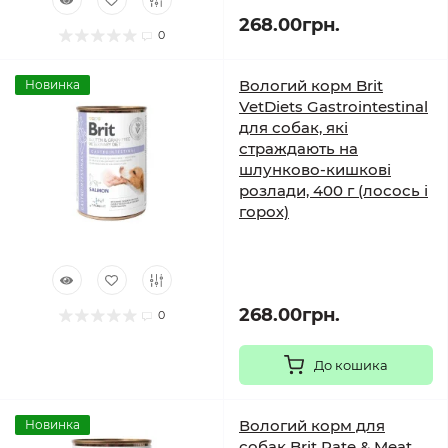
268.00грн.
0
Вологий корм Brit
Новинка
VetDiets Gastrointestinal
для собак, які
страждають на
шлунково-кишкові
розлади, 400 г (лосось і
горох)
268.00грн.
0
До кошика
Вологий корм для
Новинка
собак Brit Pate & Meat