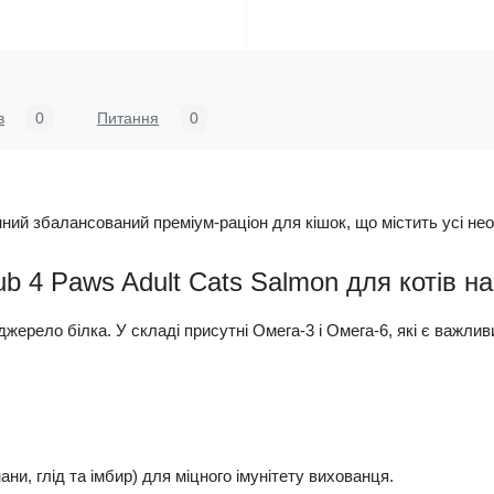
в
0
Питання
0
нний збалансований преміум-раціон для кішок, що містить усі нео
ub 4 Paws Adult Cats Salmon для котів н
джерело білка. У складі присутні Омега-3 і Омега-6, які є важлив
и, глід та імбир) для міцного імунітету вихованця.