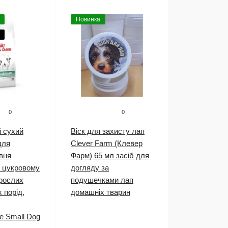
Новинка
0
0
й сухий
Віск для захисту лап
для
Clever Farm (Клевер
вня
Фарм) 65 мл засіб для
и цукровому
догляду за
орослих
подушечками лап
 порід,
домашніх тварин
e Small Dog