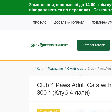
Замовлення, оформлені до 14:00, крім су
відправляються по передплаті. Безкошто
ПРО НАС
ДОСТАВКА І ОПЛАТА
ПУБЛІЧНА У
Каталог товарів
Коти
Годування
Сухий корм
Club 4 Paws Adul
Club 4 Paws Adult Cats wit
300 г (Клуб 4 лапи)
Популярний