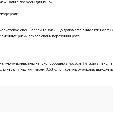
уб 4 Лапи з лососем для кішок.
токофероли.
користовує свої щелепи та зуби, що допомагає видаляти наліт і
ож зменшує ризик захворювань порожнини рота.
а кукурудзяна, ячмінь, рис, борошно з лосося 4%, жир з птиці (
 мінерали, насіння льону 0,53%, клітковина бурякова, дріжджі пив