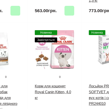
1,5 кг
н.
563.00грн.
773.00грн
Новинка
Новинка
Закінчується
0
0
 для
Корм для кошенят
Лосьйон P
обак
Royal Canin Kitten, 4.0
SOFTVET для
рід для
кг
вух котів і 
 ліпідного
PR244010