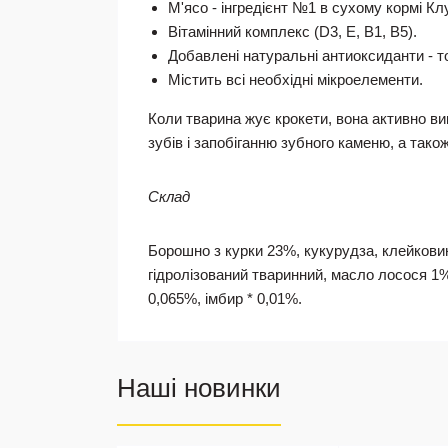
М'ясо - інгредієнт №1 в сухому кормі Кл
Вітамінний комплекс (D3, E, B1, B5).
Добавлені натуральні антиоксиданти - 
Містить всі необхідні мікроелементи.
Коли тварина жує крокети, вона активно ви
зубів і запобіганню зубного каменю, а так
Склад
Борошно з курки 23%, кукурудза, клейковин
гідролізований тваринний, масло лосося 1%,
0,065%, імбир * 0,01%.
Наші новинки