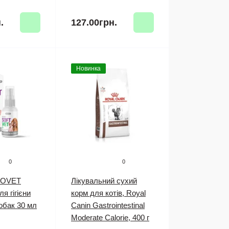
.
127.00грн.
Новинка
0
0
ROVET
Лікувальний сухий
 гігієни
корм для котів, Royal
собак 30 мл
Canin Gastrointestinal
Moderate Calorie, 400 г