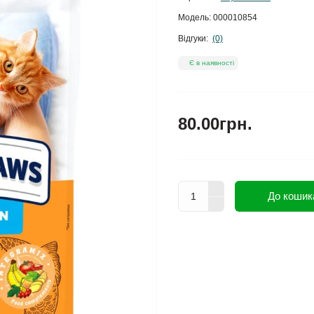
Модель:
000010854
Відгуки:
(0)
Є в наявності
80.00грн.
До кошик