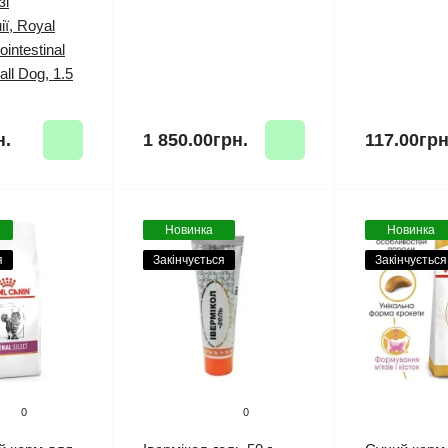
зі
ії, Royal
intestinal
ll Dog, 1.5
н.
1 850.00грн.
117.00грн
Новинка
Новинка
я
Закінчується
Закінчується
0
0