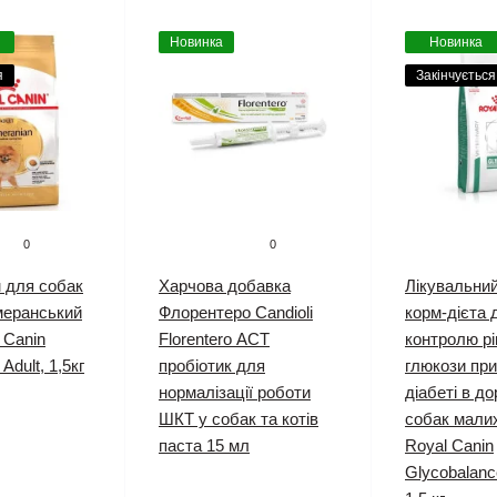
Новинка
Новинка
я
Закінчується
0
0
 для собак
Харчова добавка
Лікувальни
меранський
Флорентеро Candioli
корм-дієта 
 Canin
Florentero АСТ
контролю рі
Adult, 1,5кг
пробіотик для
глюкози пр
нормалізації роботи
діабеті в д
ШКТ у собак та котів
собак малих
паста 15 мл
Royal Canin
Glycobalanc