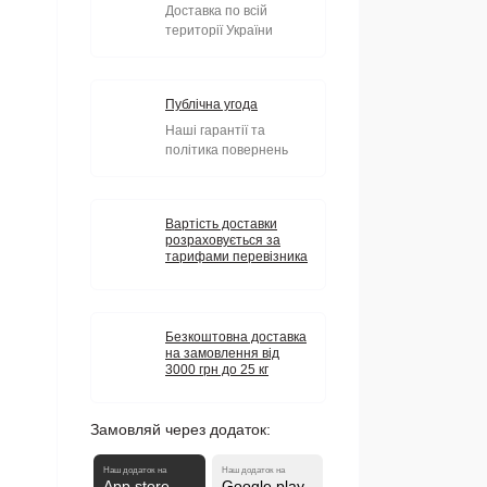
Доставка по всій
території України
Публічна угода
Наші гарантії та
політика повернень
Вартість доставки
розраховується за
тарифами перевізника
Безкоштовна доставка
на замовлення від
3000 грн до 25 кг
Замовляй через додаток:
Наш додаток на
Наш додаток на
App store
Google play