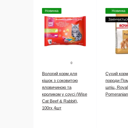
Новинка
Новинка
Закінчуєтьс
0
Вологий корм для
Сухий корм
кішок з соковитою
породи По
яловичиною та
шпіц, Royal
кроликом у соусі (Wise
Pomeranian 
Cat Beef & Rabbit),
100гх 4шт