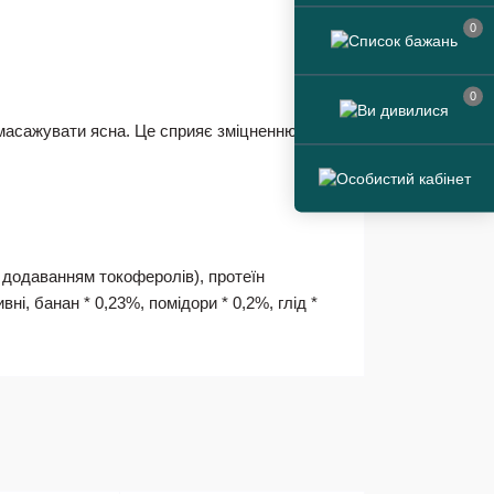
0
0
 масажувати ясна. Це сприяє зміцненню
з додаванням токоферолів), протеїн
ні, банан * 0,23%, помідори * 0,2%, глід *