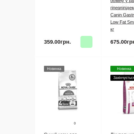
обміну у ра
гіперліпідем
Canin Gastro
Low Fat Sma
кг
359.00грн.
675.00гр
Новинка
Новинка
Закінчуєтьс
0