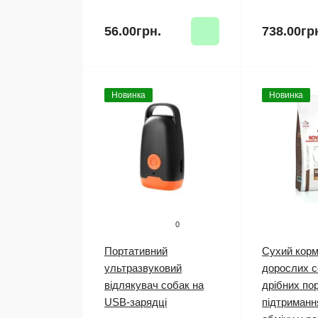
56.00грн.
738.00гр
Новинка
Новинка
0
Портативний
Сухий корм
ультразвуковий
дорослих с
відлякувач собак на
дрібних по
USB-зарядці
підтримання