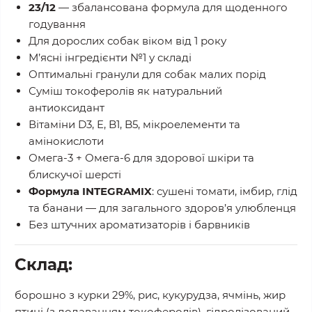
23/12
— збалансована формула для щоденного
годування
Для дорослих собак віком від 1 року
М’ясні інгредієнти №1 у складі
Оптимальні гранули для собак малих порід
Суміш токоферолів як натуральний
антиоксидант
Вітаміни D3, E, B1, B5, мікроелементи та
амінокислоти
Омега-3 + Омега-6 для здорової шкіри та
блискучої шерсті
Формула INTEGRAMIX
: сушені томати, імбир, глід
та банани — для загального здоров’я улюбленця
Без штучних ароматизаторів і барвників
Склад:
борошно з курки 29%, рис, кукурудза, ячмінь, жир
птиці (з додаванням токоферолів), гідролізований