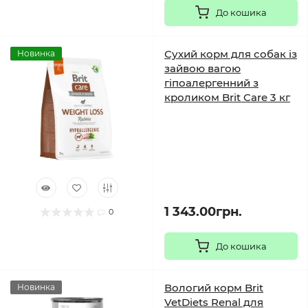
До кошика
Сухий корм для собак із
Новинка
зайвою вагою
гіпоалергенний з
кроликом Brit Care 3 кг
1 343.00грн.
0
До кошика
Вологий корм Brit
Новинка
VetDiets Renal для