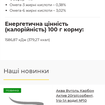
Омега-3 жирні кислоти – 0,38%
Омега-6 жирні кислоти – 3,02%
Енергетична цінність
(калорійність) 100 г корму:
1586,87 кДж (379,27 ккал)
Наші новинки
Аква Вуголь Карбон
Новинка
Актив 20гр(сорбент,
1гр-1л води) №10