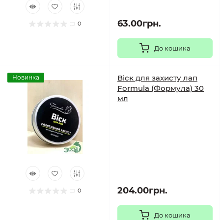
63.00грн.
0
До кошика
Віск для захисту лап
Новинка
Formula (Формула) 30
мл
204.00грн.
0
До кошика