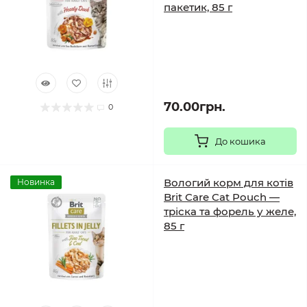
пакетик, 85 г
70.00грн.
0
До кошика
Вологий корм для котів
Новинка
Brit Care Cat Pouch —
тріска та форель у желе,
85 г