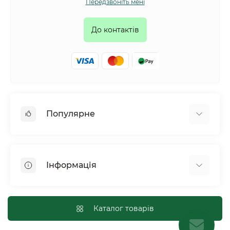
Передзвоніть мені
До контактів
Популярне
Собаки
Коти
Інформація
Птахи
Гризуни
Для оптових покупців
Рептилії
Оплата і доставка
Каталог товарів
Сільськогосподарські тварини та птахи
Політика конфіденційності
Риби