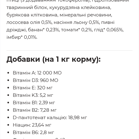
тваринний білок, кукурудзяна клейковина,
бурякова клітковина, мінеральні речовини,
лососева олія 0,5%, насіння льону 0,5%, пивні
дріжджі, банан* 0,23%, томати* 0,2%, глід* 0,065%,
імбир* 0,01%.
Добавки (на 1 кг корму):
Вітамін A: 12 000 МО
Вітамін D3: 960 МО
Вітамін E: 320 мг
Вітамін K3: 5,2 мг
Вітамін B1: 2,39 мг
Вітамін B2: 7,28 мг
D-пантотенат кальцію: 18,98 мг
Ніацин: 23,64 мг
Вітамін B6: 2,8 мг