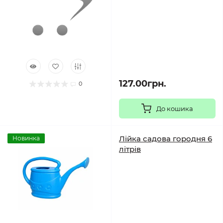
127.00грн.
0
До кошика
Лійка садова городня 6
Новинка
літрів