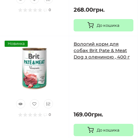
268.00грн.
0
До кошика
Вологий корм для
Новинка
собак Brit Pate & Meat
Dog з олениною , 400 г
169.00грн.
0
До кошика