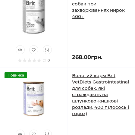
собак при
захворюваннях нирок
400 г
268.00грн.
0
Вологий корм Brit
Новинка
VetDiets Gastrointestinal
для собак, які
страждають на
шлунково-кишкові
розлади, 400 г (лосось і
горох)