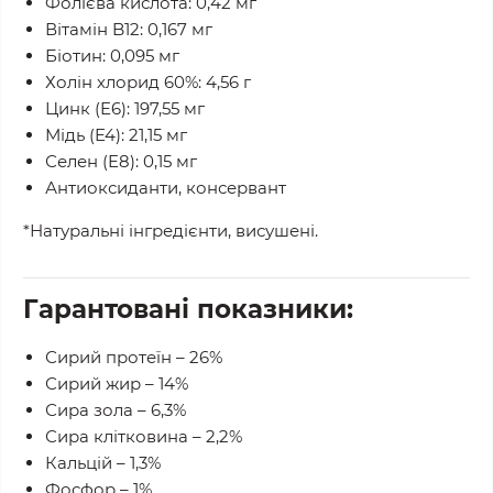
Фолієва кислота: 0,42 мг
Вітамін B12: 0,167 мг
Біотин: 0,095 мг
Холін хлорид 60%: 4,56 г
Цинк (E6): 197,55 мг
Мідь (E4): 21,15 мг
Селен (E8): 0,15 мг
Антиоксиданти, консервант
*Натуральні інгредієнти, висушені.
Гарантовані показники:
Сирий протеїн – 26%
Сирий жир – 14%
Сира зола – 6,3%
Сира клітковина – 2,2%
Кальцій – 1,3%
Фосфор – 1%