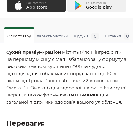
Наш додаток на
Наш додаток на
App store
Google play
0
0
Опис товару
Характеристики
Відгуків
Питання
Сухий преміум-раціон
містить м’ясні інгредієнти
на першому місці у складі, збалансовану формулу з
високим вмістом курятини (29%) та чудово
підходить для собак малих порід вагою до 10 кг і
віком від 1 року. Раціон збагачений комплексом
Омега-3 + Омега-6 для здорової шкіри та блискучої
шерсті, а також формулою
INTEGRAMIX
для
загальної підтримки здоров’я вашого улюбленця.
Переваги: