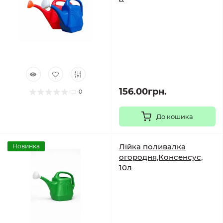
156.00грн.
0
До кошика
Лійка поливалка
Новинка
огородня,Консенсус,
10л