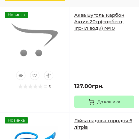
Аква Вуголь Карбон
Новинка
Актив 20гр(сорбент,
1гр-1л води) №10
127.00грн.
0
До кошика
Лійка садова городня 6
Новинка
літрів