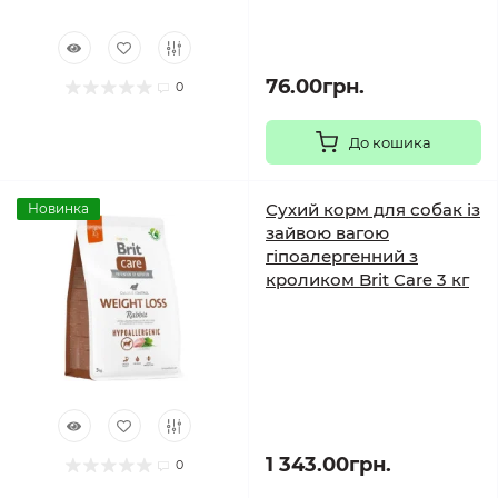
76.00грн.
0
До кошика
Сухий корм для собак із
Новинка
зайвою вагою
гіпоалергенний з
кроликом Brit Care 3 кг
1 343.00грн.
0