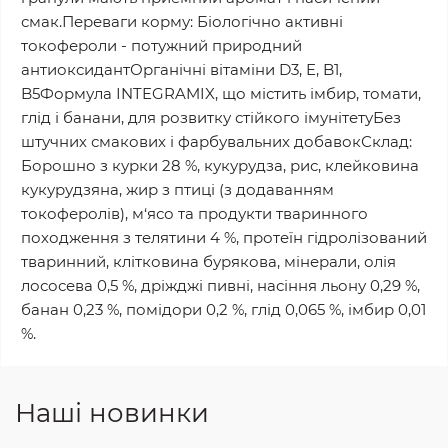
смак.Переваги корму: Біологічно активні
токофероли - потужний природний
антиоксидантОрганічні вітаміни D3, E, B1,
B5Формула ІNTEGRAMIX, що містить імбир, томати,
глід і банани, для розвитку стійкого імунітетуБез
штучних смакових і фарбувальних добавокСклад:
Борошно з курки 28 %, кукурудза, рис, клейковина
кукурудзяна, жир з птиці (з додаванням
токоферолів), м‘ясо та продукти тваринного
походження з телятини 4 %, протеїн гідролізований
тваринний, клітковина бурякова, мінерали, олія
лососева 0,5 %, дріжджі пивні, насіння льону 0,29 %,
банан 0,23 %, помідори 0,2 %, глід 0,065 %, імбир 0,01
%.
Наші новинки