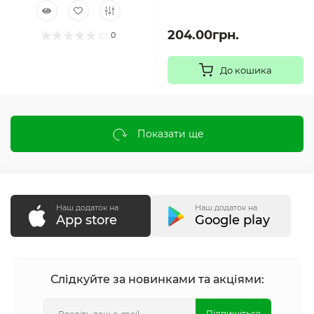
204.00грн.
0
До кошика
Показати ще
Наш додаток на
Наш додаток на
App store
Google play
Слідкуйте за новинками та акціями:
Підпишіться