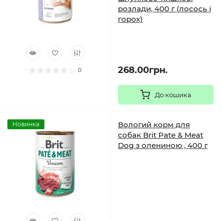
розлади, 400 г (лосось і
горох)
268.00грн.
0
До кошика
Вологий корм для
Новинка
собак Brit Pate & Meat
Dog з олениною , 400 г