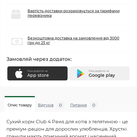
Вартість доставки розраховується за тарифами
перевізника
Безкоштовна доставка на замовлення від 3000
грн до 25 кг
Замовляй через додаток:
Наш додаток на
Наш додаток на
App store
Google play
0
0
Опис товару
Відгуків
Питання
Сухий корм Club 4 Paws для котів з телятиною - це
преміум-раціон для дорослих улюбленців. Хрусткі
гранули мають приємний аромат і насичений