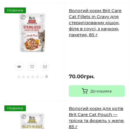
Вологий корм Brit Care
Новинка
Cat Fillets in Gravy для
стерилізованих кішок,
філе в соусі, з качкою,
пакетик, 85 г
70.00грн.
0
До кошика
Вологий корм для котів
Новинка
Brit Care Cat Pouch —
тріска та форель у желе,
85 г