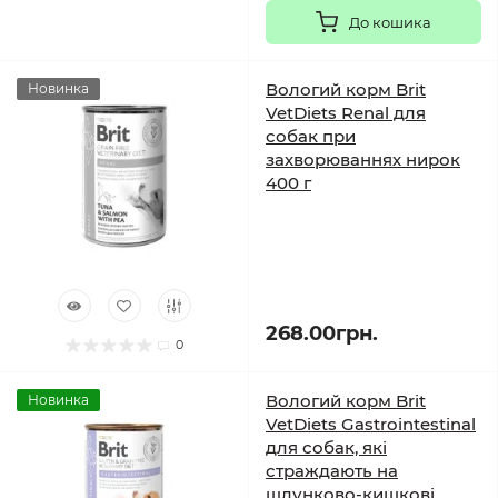
До кошика
Вологий корм Brit
Новинка
VetDiets Renal для
собак при
захворюваннях нирок
400 г
268.00грн.
0
Вологий корм Brit
Новинка
VetDiets Gastrointestinal
для собак, які
страждають на
шлунково-кишкові