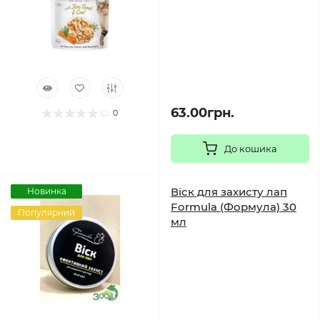
63.00грн.
0
До кошика
Віск для захисту лап
Новинка
Formula (Формула) 30
Популярний
мл