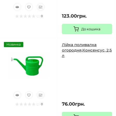
123.00грн.
0
До кошика
Лійка поливалка
Новинка
огородня,Консенсус, 2,5
л
76.00грн.
0