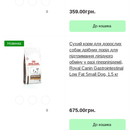
359.00грн.
0
До кошика
Сухий корм для дорослих
Новинка
собак дрібних порід для
підтримання ліпідного
обміну у разі гіперліпідемії,
Royal Canin Gastrointestinal
Low Fat Small Dog, 1.5 кг
675.00грн.
0
До кошика