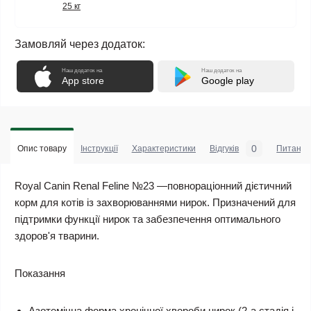
25 кг
Замовляй через додаток:
Наш додаток на
Наш додаток на
App store
Google play
0
Опис товару
Інструкції
Характеристики
Відгуків
Питанн
Royal Canin Renal Feline №23
—повнораціонний дієтичний
корм для котів із захворюваннями нирок. Призначений для
підтримки функції нирок та забезпечення оптимального
здоров'я тварини.
Показання
Азотемічна форма хронічної хвороби нирок (2-а стадія і