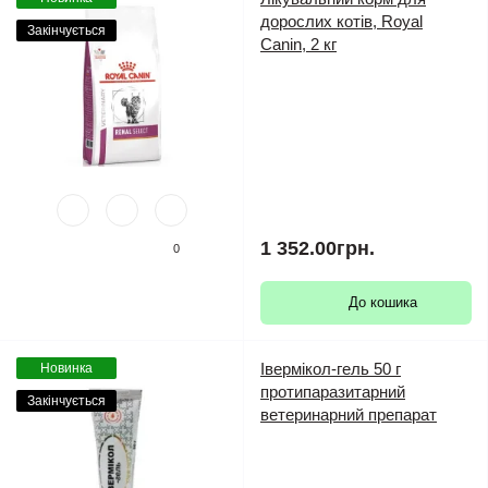
дорослих котів, Royal
Закінчується
Canin, 2 кг
1 352.00грн.
0
До кошика
Івермікол-гель 50 г
Новинка
протипаразитарний
Закінчується
ветеринарний препарат