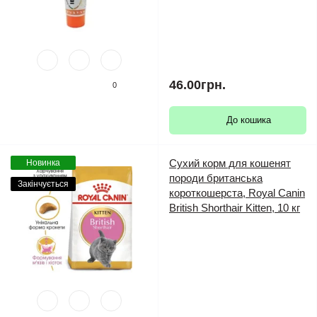
46.00грн.
0
До кошика
Сухий корм для кошенят
Новинка
породи британська
Закінчується
короткошерста, Royal Canin
British Shorthair Kitten, 10 кг