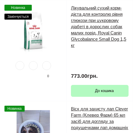
Лікувальний сухий корм-
Новинка
дієта для контролю рівня
Закінчується
глюкози при цукровому
діабеті в дорослих собак
малих порід, Royal Canin
Glycobalance Small Dog 1,5
кг
773.00грн.
0
До кошика
Віск для захисту лап Clever
Новинка
Farm (Клевер Фарм) 65 мл
засіб для догляду за
подушечками лап домашніх