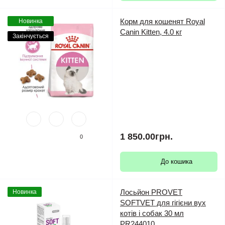
Корм для кошенят Royal
Новинка
Canin Kitten, 4.0 кг
Закінчується
1 850.00грн.
0
До кошика
Лосьйон PROVET
Новинка
SOFTVET для гігієни вух
котів і собак 30 мл
PR244010