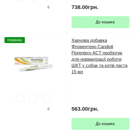
738.00грн.
0
До кошика
Харчова добавка
Новинка
Флорентеро Candioli
Florentero АСТ пробіотик
для нормалізації роботи
ШКТ у собак та котів паста
15 мл
563.00грн.
0
До кошика