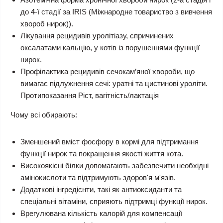
до 4-ї стадії за IRIS (Міжнародне товариство з вивчення
хвороб нирок)).
Лікування рецидивів уролітіазу, спричинених
оксалатами кальцію, у котів із порушеннями функції
нирок.
Профілактика рецидивів сечокам’яної хвороби, що
вимагає підлужнення сечі: уратні та цистинові уроліти.
Протипоказання Ріст, вагітність/лактація
Чому всі обирають:
Зменшений вміст фосфору в кормі для підтримання
функції нирок та покращення якості життя кота.
Високоякісні білки допомагають забезпечити необхідні
амінокислоти та підтримують здоров'я м'язів.
Додаткові інгредієнти, такі як антиоксиданти та
спеціальні вітаміни, сприяють підтримці функції нирок.
Врегулювана кількість калорій для компенсації