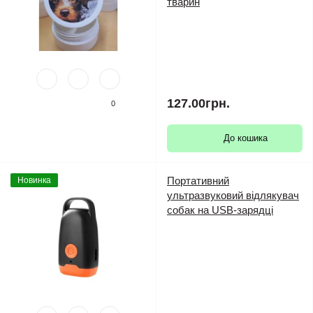
тварин
127.00грн.
0
До кошика
Портативний
Новинка
ультразвуковий відлякувач
собак на USB-зарядці