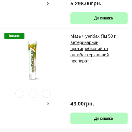
5 298.00грн.
0
До кошика
Мазь Фунгібак Ям 50 г
Новинка
ветеринарний
протигрибковий та
антибактеріальний
препарат.
43.00грн.
0
До кошика