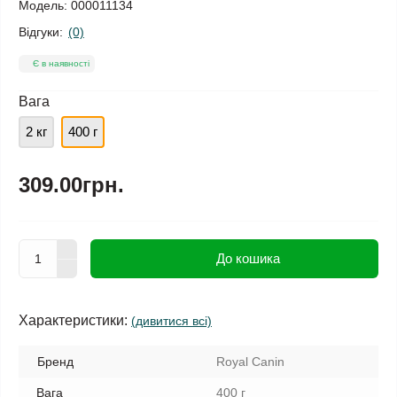
Модель:
000011134
Відгуки:
(0)
Є в наявності
Вага
2 кг
400 г
309.00грн.
До кошика
Характеристики:
(дивитися всі)
Бренд
Royal Canin
Вага
400 г