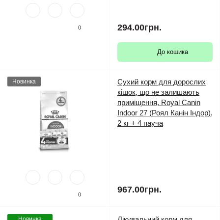
294.00грн.
0
До кошика
Сухий корм для дорослих
Новинка
кішок, що не залишають
приміщення, Royal Canin
Indoor 27 (Роял Канін Індор),
2 кг + 4 пауча
967.00грн.
0
Лікувальний корм для
Новинка