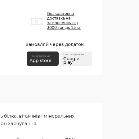
Безкоштовна
доставка на
замовлення від
3000 грн до 25 кг
Замовляй через додаток:
Наш додаток на
Наш додаток на
Google
App store
play
білка, вітамінів і мінеральних
іон харчування.