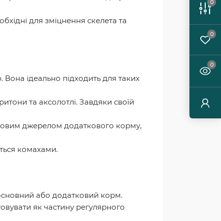
0
еобхідні для зміцнення скелета та
0
0
 Вона ідеально підходить для таких
ритони та аксолотлі. Завдяки своїй
чудовим джерелом додаткового корму,
ться комахами.
 основний або додатковий корм.
овувати як частину регулярного