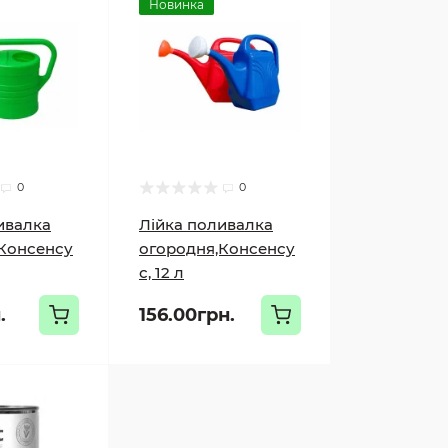
Новинка
0
0
ивалка
Лійка поливалка
Консенсу
огородня,Консенсу
с, 12 л
.
156.00грн.