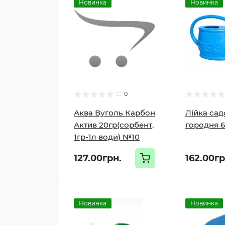
Новинка
Новинка
0
Аква Вуголь Карбон
Лійка сад
Актив 20гр(сорбент,
городня 6
1гр-1л води) №10
127.00грн.
162.00гр
Новинка
Новинка