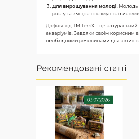
Для вирощування молоді
. Молодь
росту та зміцненню імунної системи
Дафнія від ТМ TerriX – це натуральний
акваріумів. Завдяки своїм корисним 
необхідними речовинами для активног
Рекомендовані статті
03.07.2026