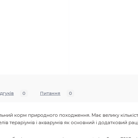
ідгуків
0
Питання
0
льний корм природного походження. Має велику кількість 
елів тераріумів і акварумів як основний і додатковий рац