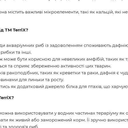
Вона містить важливі мікроелементи, такі як кальцій, які н
д ТМ TerriX?
иди акваріумних риб із задоволенням споживають дафнію.
 рибки та інші.
ож може бути корисною для невеликих амфібій, таких як т
ться та сприяє збереженню активності цих тварин.
ків ракоподібних, таких як креветки та раки, дафнія є 
винами для линьки та росту.
тись як додатковий джерело білка для птахів, що харчую
erriX?
 можна використовувати у водних частинах тераріуму як
ати як живий або заморожений корм. Її зручно використ
 та здоров'я риб.