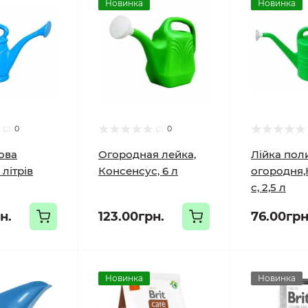
Новинка
Новинка
0
0
ова
Огородная лейка,
Лійка пол
 літрів
Консенсус, 6 л
огородня,
с, 2,5 л
н.
123.00грн.
76.00грн
Новинка
Новинка