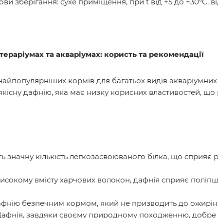
и зберігання: сухе приміщення, при t від +5 до +30°С, в
 тераріумах та акваріумах: користь та рекомендації
 найпопулярніших кормів для багатьох видів акваріумних
кісну дафнію, яка має низку корисних властивостей, що 
ить значну кількість легкозасвоюваного білка, що сприяє 
високому вмісту харчових волокон, дафнія сприяє поліп
дафнію безпечним кормом, який не призводить до ожирінн
 Дафнія, завдяки своєму природному походженню, добре 