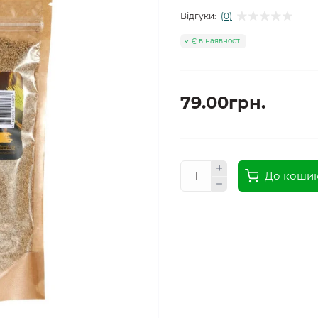
Відгуки:
(0)
Є в наявності
79.00грн.
До коши