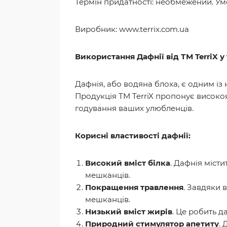
Термін придатності: необмежений. Умов
Виробник: www.terrix.com.ua
Використання Дафнії від ТМ TerriX у
Дафнія, або водяна блоха, є одним із
Продукція ТМ TerriX пропонує високоя
годування ваших улюбленців.
Корисні властивості дафнії:
Високий вміст білка
. Дафнія міст
мешканців.
Покращення травлення
. Завдяки 
мешканців.
Низький вміст жирів
. Це робить 
Природний стимулятор апетиту
.