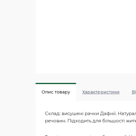
Опис товару
Характеристики
В
Склад: висушені рачки Дафнії. Натура
речовин. Підходить для більшості жит