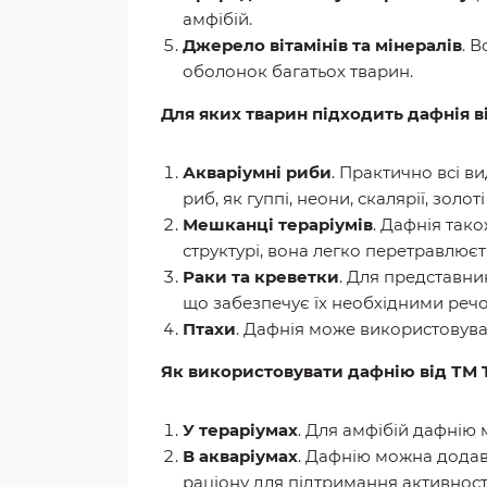
амфібій.
Джерело вітамінів та мінералів
. 
оболонок багатьох тварин.
Для яких тварин підходить дафнія ві
Акваріумні риби
. Практично всі в
риб, як гуппі, неони, скалярії, золоті
Мешканці тераріумів
. Дафнія так
структурі, вона легко перетравлює
Раки та креветки
. Для представни
що забезпечує їх необхідними речо
Птахи
. Дафнія може використовува
Як використовувати дафнію від ТМ T
У тераріумах
. Для амфібій дафнію
В акваріумах
. Дафнію можна додав
раціону для підтримання активності