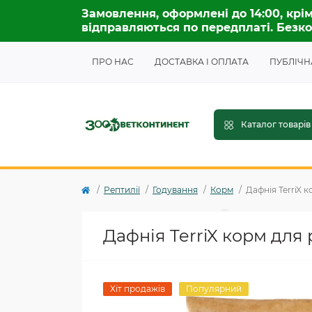
Замовлення, оформлені до 14:00, крім
відправляються по передплаті. Безко
ПРО НАС
ДОСТАВКА І ОПЛАТА
ПУБЛІЧН
Каталог товарів
Рептилії
Годування
Корм
Дафнія TerriX к
Дафнія TerriX корм для 
Хіт продажів
Популярний