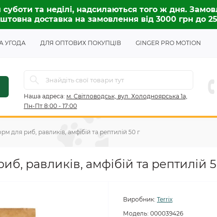
 суботи та неділі, надсилаються того ж дня. Замов
штовна доставка на замовлення від 3000 грн до 2
А УГОДА
ДЛЯ ОПТОВИХ ПОКУПЦІВ
GINGER PRO MOTION
Наша адреса:
м. Світловодськ, вул. Холодноярська 1а,
Пн-Пт 8:00 - 17:00
орм для риб, равликів, амфібій та рептилій 50 г
риб, равликів, амфібій та рептилій 5
Виробник:
Terrix
Модель:
000039426