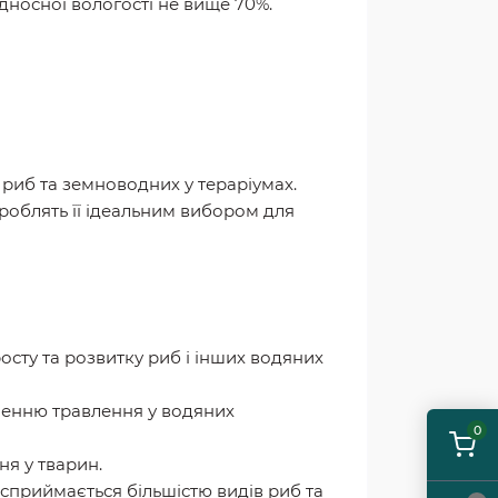
ідносної вологості не вище 70%.
 риб та земноводних у тераріумах.
роблять її ідеальним вибором для
росту та розвитку риб і інших водяних
шенню травлення у водяних
0
я у тварин.
сприймається більшістю видів риб та