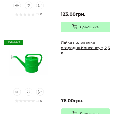
123.00грн.
0
До кошика
Лійка поливалка
Новинка
огородня,Консенсус, 2,5
л
76.00грн.
0
До кошика