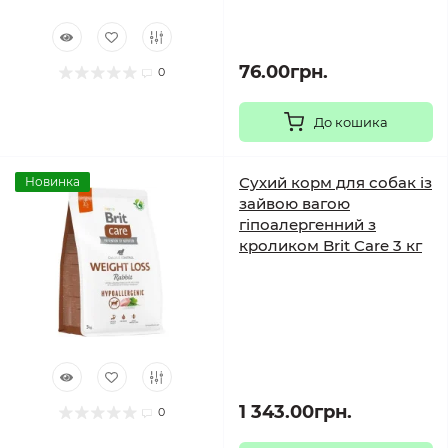
76.00грн.
0
До кошика
Сухий корм для собак із
Новинка
зайвою вагою
гіпоалергенний з
кроликом Brit Care 3 кг
1 343.00грн.
0