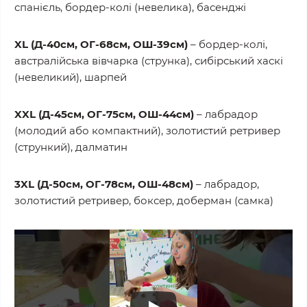
спанієль, бордер-колі (невелика), басенджі
XL (Д-40см, ОГ-68см, ОШ-39см)
– бордер-колі,
австралійська вівчарка (струнка), сибірський хаскі
(невеликий), шарпей
XXL (Д-45см, ОГ-75см, ОШ-44см)
– лабрадор
(молодий або компактний), золотистий ретривер
(стрункий), далматин
3XL (Д-50см, ОГ-78см, ОШ-48см)
– лабрадор,
золотистий ретривер, боксер, доберман (самка)