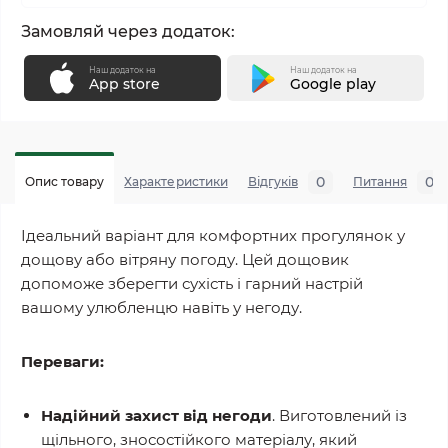
Замовляй через додаток:
Наш додаток на
Наш додаток на
App store
Google play
0
0
Опис товару
Характеристики
Відгуків
Питання
Ідеальний варіант для комфортних прогулянок у
дощову або вітряну погоду. Цей дощовик
допоможе зберегти сухість і гарний настрій
вашому улюбленцю навіть у негоду.
Переваги:
Надійний захист від негоди
. Виготовлений із
щільного, зносостійкого матеріалу, який