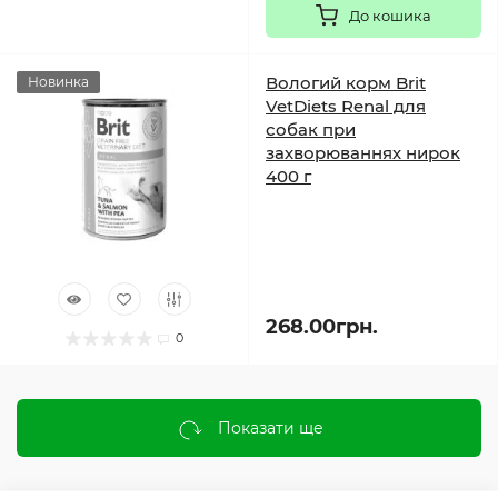
До кошика
Вологий корм Brit
Новинка
VetDiets Renal для
собак при
захворюваннях нирок
400 г
268.00грн.
0
Показати ще