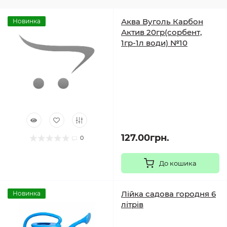
Аква Вуголь Карбон
Новинка
Актив 20гр(сорбент,
1гр-1л води) №10
127.00грн.
0
До кошика
Лійка садова городня 6
Новинка
літрів