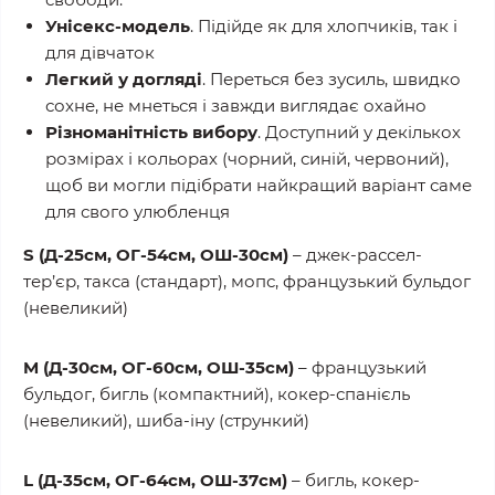
Унісекс-модель
. Підійде як для хлопчиків, так і
для дівчаток
Легкий у догляді
. Переться без зусиль, швидко
сохне, не мнеться і завжди виглядає охайно
Різноманітність вибору
. Доступний у декількох
розмірах і кольорах (чорний, синій, червоний),
щоб ви могли підібрати найкращий варіант саме
для свого улюбленця
S (Д-25см, ОГ-54см, ОШ-30см)
– джек-рассел-
тер’єр, такса (стандарт), мопс, французький бульдог
(невеликий)
M (Д-30см, ОГ-60см, ОШ-35см)
– французький
бульдог, бигль (компактний), кокер-спанієль
(невеликий), шиба-іну (стрункий)
L (Д-35см, ОГ-64см, ОШ-37см)
– бигль, кокер-