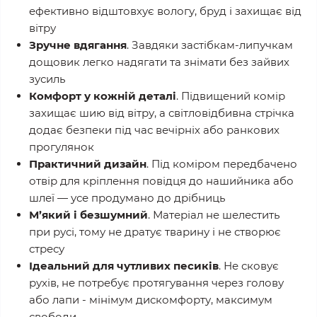
ефективно відштовхує вологу, бруд і захищає від
вітру
Зручне вдягання
. Завдяки застібкам-липучкам
дощовик легко надягати та знімати без зайвих
зусиль
Комфорт у кожній деталі
. Підвищений комір
захищає шию від вітру, а світловідбивна стрічка
додає безпеки під час вечірніх або ранкових
прогулянок
Практичний дизайн
. Під коміром передбачено
отвір для кріплення повідця до нашийника або
шлеї — усе продумано до дрібниць
М’який і безшумний
. Матеріал не шелестить
при русі, тому не дратує тварину і не створює
стресу
Ідеальний для чутливих песиків
. Не сковує
рухів, не потребує протягування через голову
або лапи - мінімум дискомфорту, максимум
свободи.