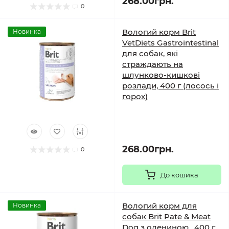
268.00грн.
0
Вологий корм Brit
Новинка
VetDiets Gastrointestinal
для собак, які
страждають на
шлунково-кишкові
розлади, 400 г (лосось і
горох)
268.00грн.
0
До кошика
Вологий корм для
Новинка
собак Brit Pate & Meat
Dog з олениною , 400 г