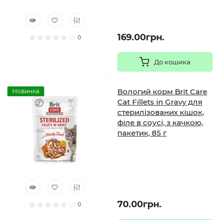
169.00грн.
0
До кошика
Вологий корм Brit Care
Новинка
Cat Fillets in Gravy для
стерилізованих кішок,
філе в соусі, з качкою,
пакетик, 85 г
70.00грн.
0