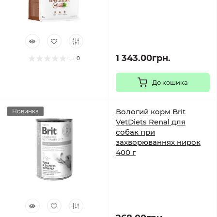
1 343.00грн.
0
До кошика
Вологий корм Brit
Новинка
VetDiets Renal для
собак при
захворюваннях нирок
400 г