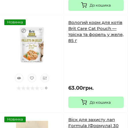
До кошика
Вологий корм для котів
Новинка
Brit Care Cat Pouch —
тріска та форель у желе,
85 г
63.00грн.
0
До кошика
Віск для захисту лап
Новинка
Formula (Формула) 30