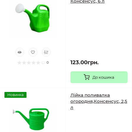
Консенсус, 6 л
123.00грн.
0
До кошика
Лійка поливалка
Новинка
огородня,Консенсус, 2,5
л