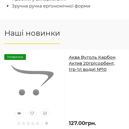
Зручна ручка ергономічної форми
Наші новинки
Аква Вуголь Карбон
Новинка
Актив 20гр(сорбент,
1гр-1л води) №10
127.00грн.
0