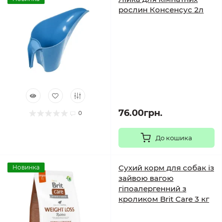
рослин Консенсус 2л
76.00грн.
0
До кошика
Сухий корм для собак із
Новинка
зайвою вагою
гіпоалергенний з
кроликом Brit Care 3 кг