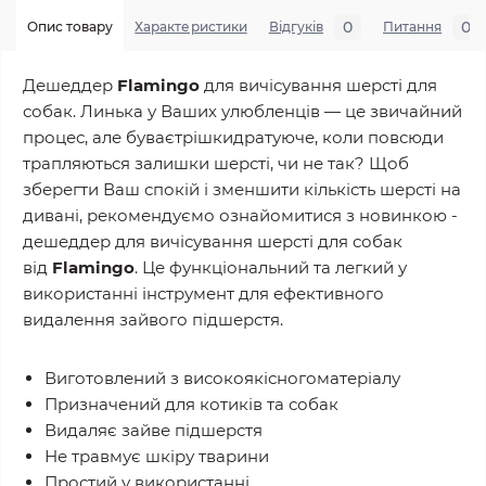
0
0
Опис товару
Характеристики
Відгуків
Питання
Дешеддер
Flamingo
для вичісування шерсті для
собак. Линька у Ваших улюбленців — це звичайний
процес, але буваєтрішкидратуюче, коли повсюди
трапляються залишки шерсті, чи не так? Щоб
зберегти Ваш спокій і зменшити кількість шерсті на
дивані, рекомендуємо ознайомитися з новинкою -
дешеддер для вичісування шерсті для собак
від
Flamingo
. Це функціональний та легкий у
використанні інструмент для ефективного
видалення зайвого підшерстя.
Виготовлений з високоякісногоматеріалу
Призначений для котиків та собак
Видаляє зайве підшерстя
Не травмує шкіру тварини
Простий у використанні