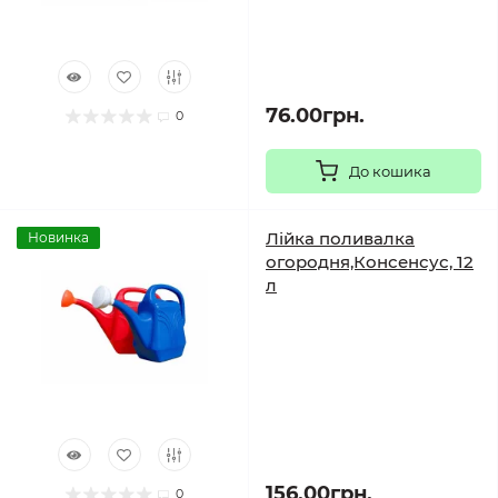
76.00грн.
0
До кошика
Лійка поливалка
Новинка
огородня,Консенсус, 12
л
156.00грн.
0