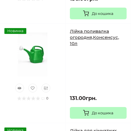
До кошика
Лійка поливалка
Новинка
огородня,Консенсус,
10л
131.00грн.
0
До кошика
Лійка для кімнатних
Новинка