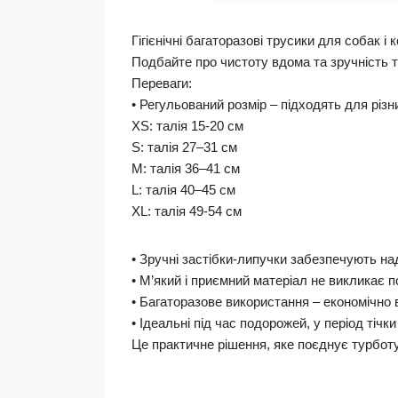
Гігієнічні багаторазові трусики для собак 
Подбайте про чистоту вдома та зручність тв
Переваги:
• Регульований розмір – підходять для різн
XS: талія 15-20 см
S: талія 27–31 см
M: талія 36–41 см
L: талія 40–45 см
XL: талія 49-54 см
• Зручні застібки-липучки забезпечують на
• М’який і приємний матеріал не викликає 
• Багаторазове використання – економічно в
• Ідеальні під час подорожей, у період тічки
Це практичне рішення, яке поєднує турбот