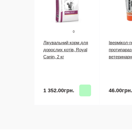
0
Лікувальний корм для
Івермікол-г
дорослих котів, Royal
протипараз
Canin, 2 кг
ветеринарн
1 352.00грн.
46.00грн