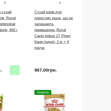
0
0
й сухий
Сухий корм для
тів, Royal
дорослих кішок, що не
intestinal
залишають
orie, 400 г
приміщення, Royal
Canin Indoor 27 (Роял
Канін Індор), 2 кг + 4
пауча
.
967.00грн.
Новинка