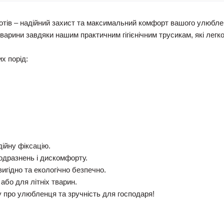
і котів – надійний захист та максимальний комфорт вашого улюбле
арини завдяки нашим практичним гігієнічним трусикам, які легко
их порід:
дійну фіксацію.
подразнень і дискомфорту.
игідно та екологічно безпечно.
 або для літніх тварин.
у про улюбленця та зручність для господаря!