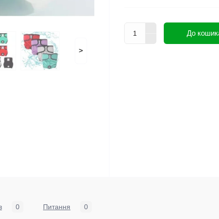
До кошик
>
в
0
Питання
0