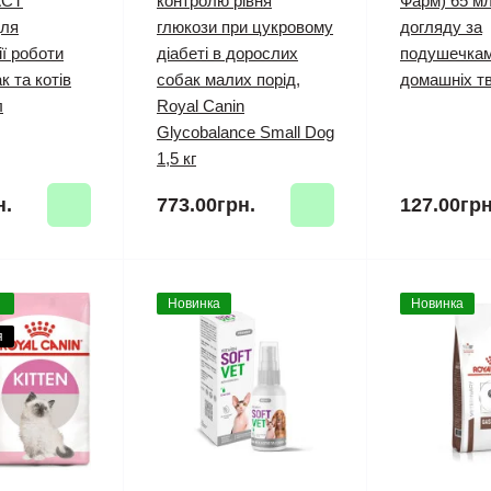
АСТ
контролю рівня
Фарм) 65 мл
для
глюкози при цукровому
догляду за
ії роботи
діабеті в дорослих
подушечкам
к та котів
собак малих порід,
домашніх т
л
Royal Canin
Glycobalance Small Dog
1,5 кг
н.
773.00грн.
127.00грн
Новинка
Новинка
я