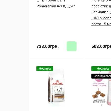
шпіц, Royal Canin
Florentero 
Pomeranian Adult, 1,5кг
пробіотик 
нормалізац
ШКТ у соба
паста 15 м
738.00грн.
563.00гр
Новинка
Новинка
Закінчуєтьс