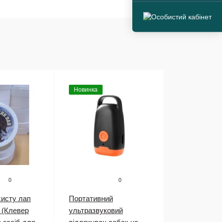
Новинка
0
0
хисту лап
Портативний
 (Клевер
ультразвуковий