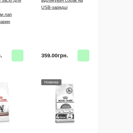
 засіб для
відлякувач собак на
USB-зарядці
и лап
варин
.
359.00грн.
Новинка