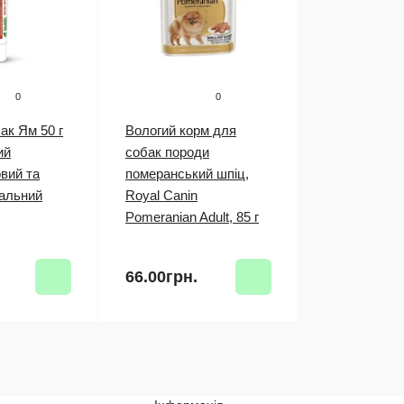
0
0
ак Ям 50 г
Вологий корм для
ий
собак породи
вий та
померанський шпіц,
іальний
Royal Canin
Pomeranian Adult, 85 г
66.00грн.