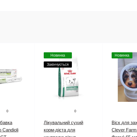
Новинка
Новинка
Закінчується
0
0
обавка
Лікувальний сухий
Віск для за
 Candioli
корм-дієта для
Clever Farm