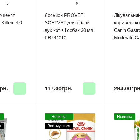
0
0
кошенят
Лосьйон PROVET
Лікувальни
Kitten, 4.0
SOFTVET для гігієни
корм для ко
вух котів і собак 30 мл
Canin Gastro
PR244010
Moderate Cal
рн.
117.00грн.
294.00грн
Новинка
Новинка
я
Закінчується