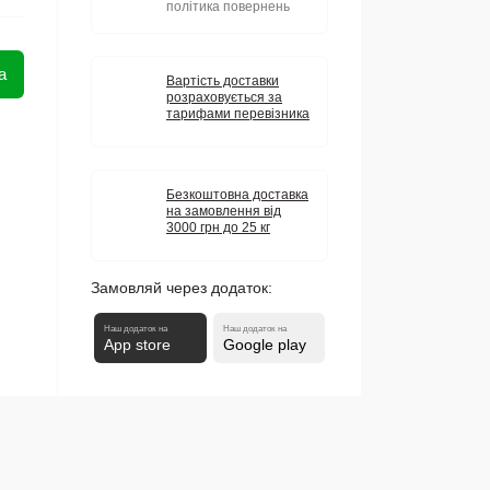
політика повернень
а
Вартість доставки
розраховується за
тарифами перевізника
Безкоштовна доставка
на замовлення від
3000 грн до 25 кг
Замовляй через додаток:
Наш додаток на
Наш додаток на
App store
Google play