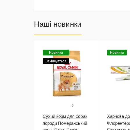
Наші новинки
Новинка
Новинка
Закінчується
0
Сухий корм для собак
Харчова д
породи Померанський
Флорентеро