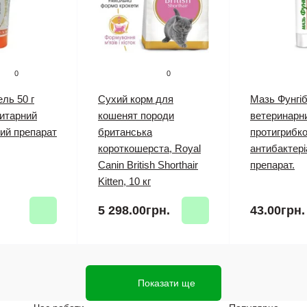
0
0
ель 50 г
Сухий корм для
Мазь Фунгіб
итарний
кошенят породи
ветеринарн
ий препарат
британська
протигрибко
короткошерста, Royal
антибактер
Canin British Shorthair
препарат.
Kitten, 10 кг
.
5 298.00грн.
43.00грн.
Показати ще