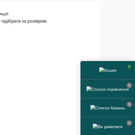
нця!
 підібрати за розміром.
0
0
0
0