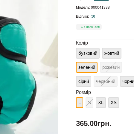
Модель:
000041338
Відгуки:
(0)
Є в наявності
Колір
бузковий
жовтий
зелений
рожевий
сірий
червоний
чорн
Розмір
L
S
XL
XS
365.00грн.