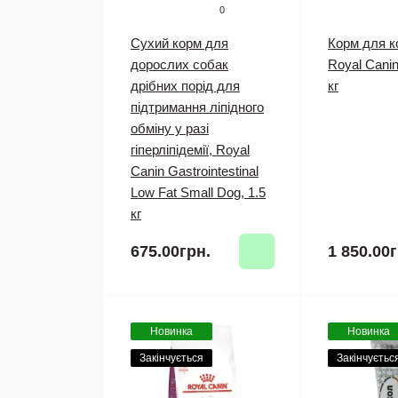
0
Сухий корм для
Корм для 
дорослих собак
Royal Canin 
дрібних порід для
кг
підтримання ліпідного
обміну у разі
гіперліпідемії, Royal
Canin Gastrointestinal
Low Fat Small Dog, 1.5
кг
675.00грн.
1 850.00г
Новинка
Новинка
Закінчується
Закінчуєтьс