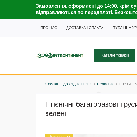
Замовлення, оформлені до 14:00, крім су
відправляються по передплаті. Безкошто
ПРО НАС
ДОСТАВКА І ОПЛАТА
ПУБЛІЧНА У
Каталог товарів
Собаки
Догляд та гігієна
Пелюшки
Гігієнічні
Гігієнічні багаторазові тру
зелені
Популярний