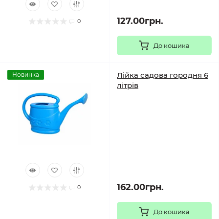
127.00грн.
0
До кошика
Лійка садова городня 6
Новинка
літрів
162.00грн.
0
До кошика