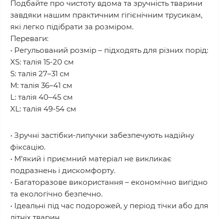
Подбайте про чистоту вдома та зручність тварини
завдяки нашим практичним гігієнічним трусикам,
які легко підібрати за розміром.
Переваги:
• Регульований розмір – підходять для різних порід:
XS: талія 15-20 см
S: талія 27–31 см
M: талія 36–41 см
L: талія 40–45 см
XL: талія 49-54 см
• Зручні застібки-липучки забезпечують надійну
фіксацію.
• М’який і приємний матеріал не викликає
подразнень і дискомфорту.
• Багаторазове використання – економічно вигідно
та екологічно безпечно.
• Ідеальні під час подорожей, у період тічки або для
літніх тварин.