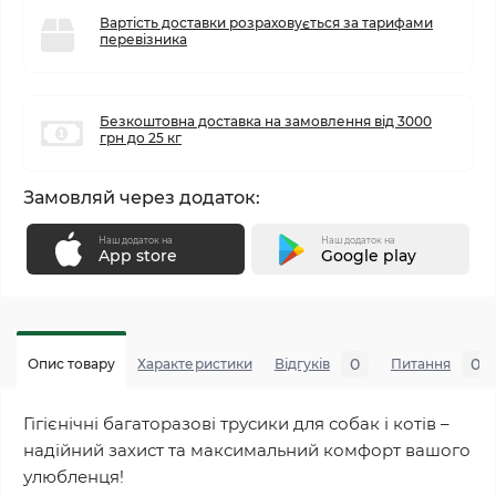
Вартість доставки розраховується за тарифами
перевізника
Безкоштовна доставка на замовлення від 3000
грн до 25 кг
Замовляй через додаток:
Наш додаток на
Наш додаток на
App store
Google play
0
0
Опис товару
Характеристики
Відгуків
Питання
Гігієнічні багаторазові трусики для собак і котів –
надійний захист та максимальний комфорт вашого
улюбленця!