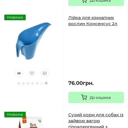
До кошика
Лійка для кімнатних
Новинка
рослин Консенсус 2л
76.00грн.
0
До кошика
Сухий корм для собак із
Новинка
зайвою вагою
гіпоалергенний з