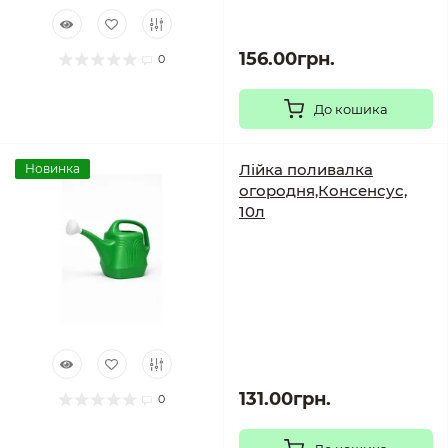
156.00грн.
0
До кошика
Лійка поливалка
Новинка
огородня,Консенсус,
10л
131.00грн.
0