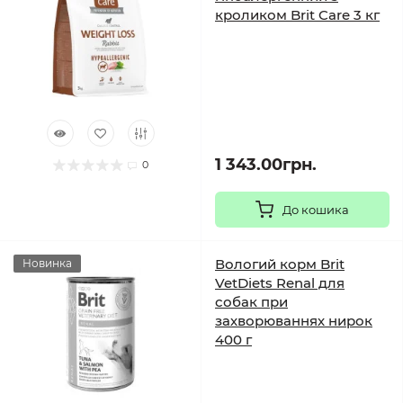
кроликом Brit Care 3 кг
1 343.00грн.
0
До кошика
Вологий корм Brit
Новинка
VetDiets Renal для
собак при
захворюваннях нирок
400 г