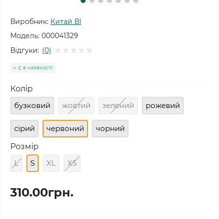
Виробник:
Китай ВІ
Модель:
000041329
Відгуки:
(0)
Є в наявності
Колір
бузковий
жовтий
зелений
рожевий
сірий
червоний
чорний
Розмір
L
S
XL
XS
310.00грн.