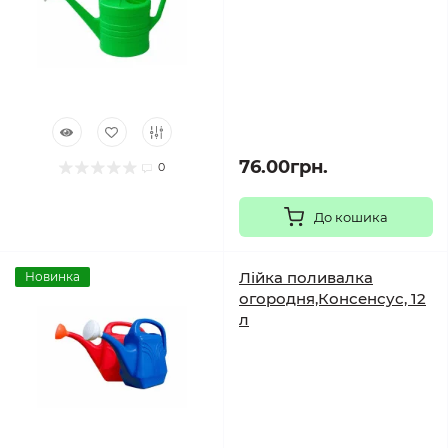
76.00грн.
0
До кошика
Лійка поливалка
Новинка
огородня,Консенсус, 12
л