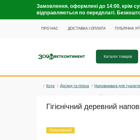
Замовлення, оформлені до 14:00, крім су
відправляються по передплаті. Безкошто
ПРО НАС
ДОСТАВКА І ОПЛАТА
ПУБЛІЧНА У
Каталог товарів
Коти
Догляд та гігієна
Наповнювачі для туалеті
Гігієнічний деревний напо
Популярний