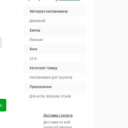
Матеріал наповнювача
Деревний
Бренд
Лукошко
Вага
15 кг
Категорія товару
Наповнювачі для туалетів
Призначення
Для котів, гризунів, птахів
а
Доставка і оплата
Доставка по всій
території України