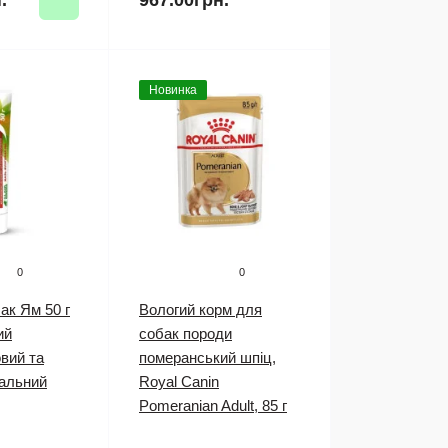
.
967.00грн.
Новинка
0
0
ак Ям 50 г
Вологий корм для
ий
собак породи
вий та
померанський шпіц,
іальний
Royal Canin
Pomeranian Adult, 85 г