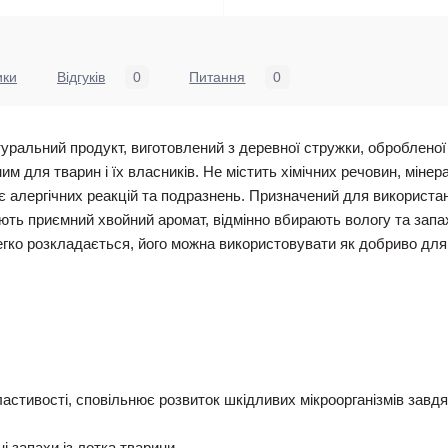
ики
Відгуків
0
Питання
0
туральний продукт, виготовлений з деревної стружки, обробленої
им для тварин і їх власників. Не містить хімічних речовин, мінер
ає алергічних реакцій та подразнень. Призначений для використан
ть приємний хвойний аромат, відмінно вбирають вологу та запа
гко розкладається, його можна використовувати як добриво для 
ластивості, сповільнює розвиток шкідливих мікроорганізмів завд
 запахи із лотка тварини.