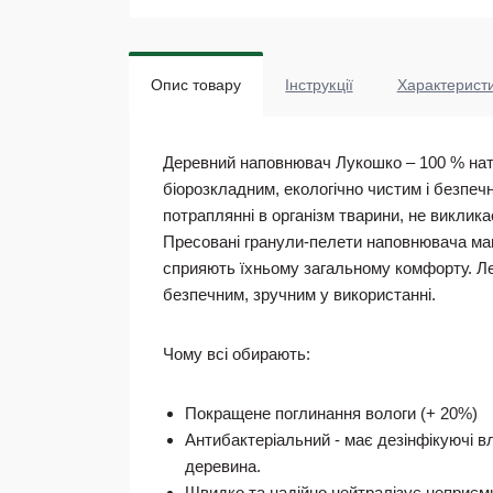
Опис товару
Інструкції
Характерист
Деревний наповнювач Лукошко
– 100 % на
біорозкладним, екологічно чистим і безпечн
потраплянні в організм тварини, не виклик
Пресовані гранули-пелети наповнювача маю
сприяють їхньому загальному комфорту. Ле
безпечним, зручним у використанні.
Чому всі обирають:
Покращене поглинання вологи (+ 20%)
Антибактеріальний - має дезінфікуючі в
деревина.
Швидко та надійно нейтралізує неприємні