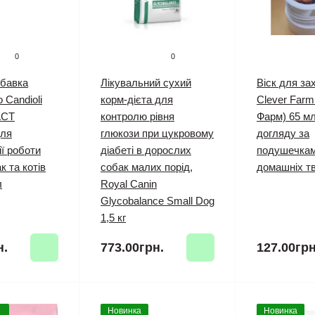
0
0
обавка
Лікувальний сухий
Віск для за
 Candioli
корм-дієта для
Clever Farm
АСТ
контролю рівня
Фарм) 65 мл
для
глюкози при цукровому
догляду за
ії роботи
діабеті в дорослих
подушечкам
к та котів
собак малих порід,
домашніх т
л
Royal Canin
Glycobalance Small Dog
1,5 кг
н.
773.00грн.
127.00грн
Новинка
Новинка