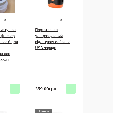
0
0
хисту лап
Портативний
 (Клевер
ультразвуковий
 засіб для
відлякувач собак на
USB-зарядці
и лап
варин
.
359.00грн.
Новинка