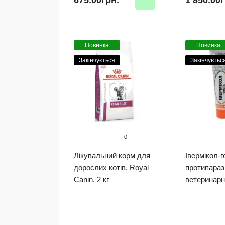
675.00грн.
1 850.00г
Новинка
Новинка
Закінчується
Закінчуєтьс
0
Лікувальний корм для
Івермікол-г
дорослих котів, Royal
протипараз
Canin, 2 кг
ветеринарн