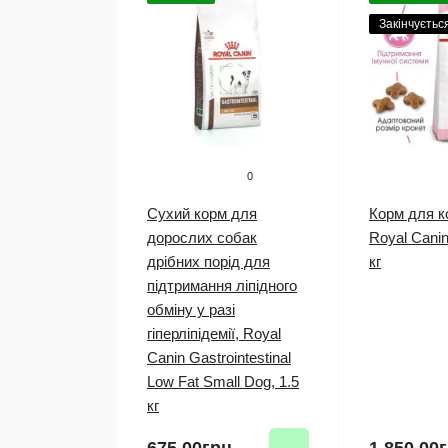
Закінчуєтьс
0
Сухий корм для
Корм для 
дорослих собак
Royal Canin 
дрібних порід для
кг
підтримання ліпідного
обміну у разі
гіперліпідемії, Royal
Canin Gastrointestinal
Low Fat Small Dog, 1.5
кг