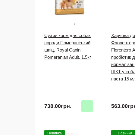
0
Сухий корм для собак
Харчова д
породи Померанський
Флорентеро
шпіц, Royal Canin
Florentero 
Pomeranian Adult, 1,5кг
пробіотик 
нормалізац
ШКТ у соба
паста 15 м
738.00грн.
563.00гр
Новинка
Новинка