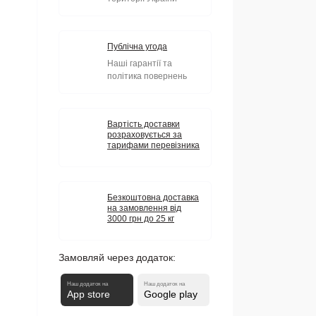
Публічна угода
Наші гарантії та
політика повернень
Вартість доставки
розраховується за
тарифами перевізника
Безкоштовна доставка
на замовлення від
3000 грн до 25 кг
Замовляй через додаток:
Наш додаток на
Наш додаток на
App store
Google play