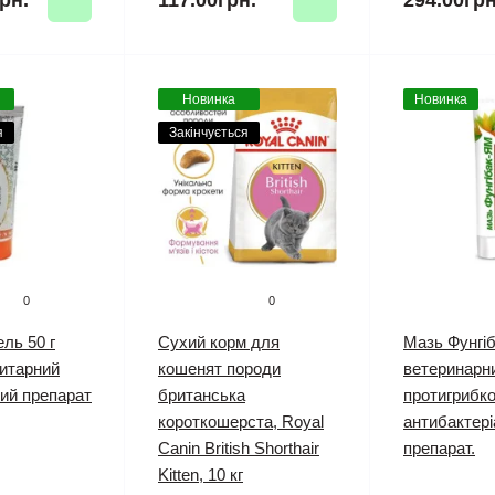
рн.
117.00грн.
294.00грн
Новинка
Новинка
я
Закінчується
0
0
ель 50 г
Сухий корм для
Мазь Фунгіб
итарний
кошенят породи
ветеринарн
ий препарат
британська
протигрибко
короткошерста, Royal
антибактер
Canin British Shorthair
препарат.
Kitten, 10 кг