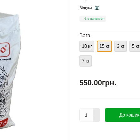
Відгуки:
(0)
Є в наявності
Вага
10 кг
15 кг
3 кг
5 кг
7 кг
550.00грн.
До кошик