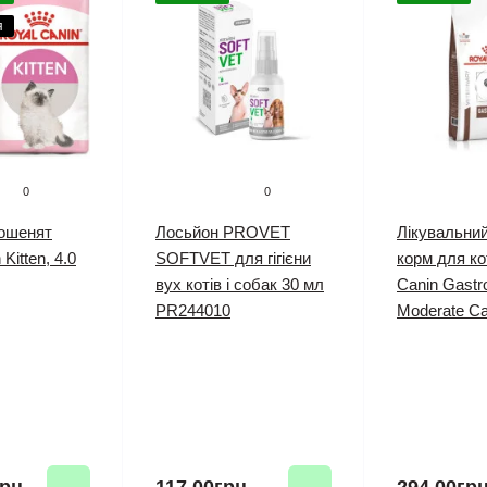
я
0
0
кошенят
Лосьйон PROVET
Лікувальни
Kitten, 4.0
SOFTVET для гігієни
корм для ко
вух котів і собак 30 мл
Canin Gastro
PR244010
Moderate Cal