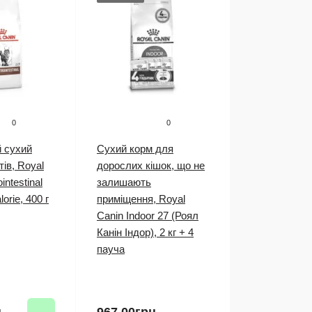
0
0
й сухий
Сухий корм для
тів, Royal
дорослих кішок, що не
intestinal
залишають
orie, 400 г
приміщення, Royal
Canin Indoor 27 (Роял
Канін Індор), 2 кг + 4
пауча