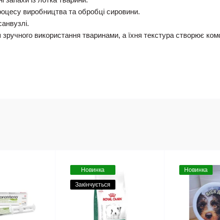
роцесу виробництва та обробці сировини.
анвузлі.
я зручного використання тваринами, а їхня текстура створює ко
Новинка
Новинка
Закінчується