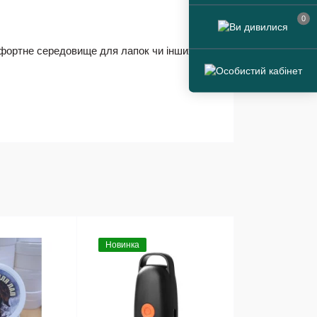
0
мфортне середовище для лапок чи інших
Новинка