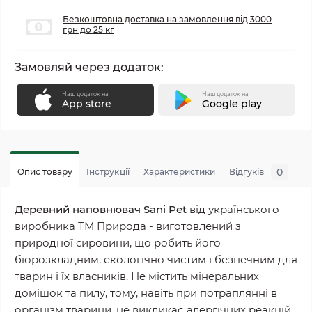
Безкоштовна доставка на замовлення від 3000
грн до 25 кг
Замовляй через додаток:
Наш додаток на
Наш додаток на
App store
Google play
0
Опис товару
Інструкції
Характеристики
Відгуків
П
Деревний наповнювач Sani Pet
від українського
виробника ТМ Природа - виготовлений з
природної сировини, що робить його
біорозкладним, екологічно чистим і безпечним для
тварин і їх власників. Не містить мінеральних
домішок та пилу, тому, навіть при потраплянні в
організм тварини, не викликає алергічних реакцій