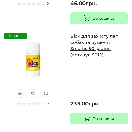
46.00грн.
0
До кошика
Віск для захисту лап
Новинка
собак та цуценят
Smartis 50гр стик
(артикул 5012)
233.00грн.
0
До кошика