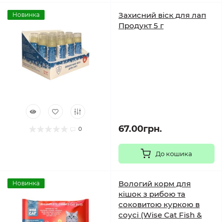
Захисний віск для лап
Новинка
Продукт 5 г
67.00грн.
0
До кошика
Вологий корм для
Новинка
кішок з рибою та
соковитою куркою в
соусі (Wise Cat Fish &