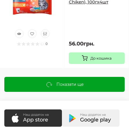
Chiken), 100гх4шт
56.00грн.
0
До кошика
Показати ще
Наш додаток на
Наш додаток на
App store
Google play