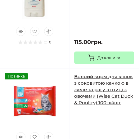
115.00грн.
0
До кошика
Волоий корм для кішок
Новинка
з соковитою качкою в
желе та рагу з птиці з
овочами (Wise Cat Duck
& Poultry) 100гх4шт