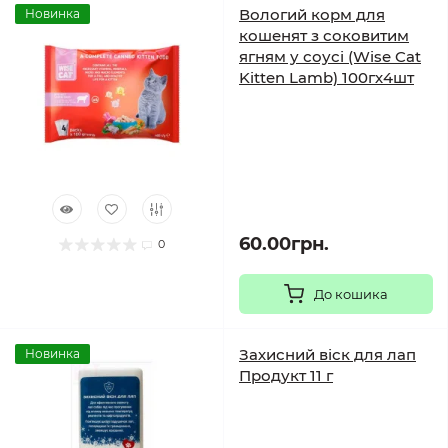
Вологий корм для
Новинка
кошенят з соковитим
ягням у соусі (Wise Cat
Kitten Lamb) 100гх4шт
60.00грн.
0
До кошика
Захисний віск для лап
Новинка
Продукт 11 г