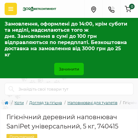
0
Замовлення, оформлені до 14:00, крім суботи
та неділі, надсилаються того ж
дня. Замовлення в сумі до 100 грн
відправляються по передплаті. Безкоштовна
доставка на замовлення від 3000 грн до 25
кг
Зачинити
Коти
Догляд та гігієна
Наповнювачі для туалетів
Гігієні
Гігієнічний деревний наповнювач
SaniPet універсальний, 5 кг, 740415
Популярний