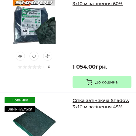
3х10 м затінення 60%
1 054.00грн.
0
До кошика
Сітка затіняюча Shadow
Новинка
3х10 м затінення 45%
Закінчується