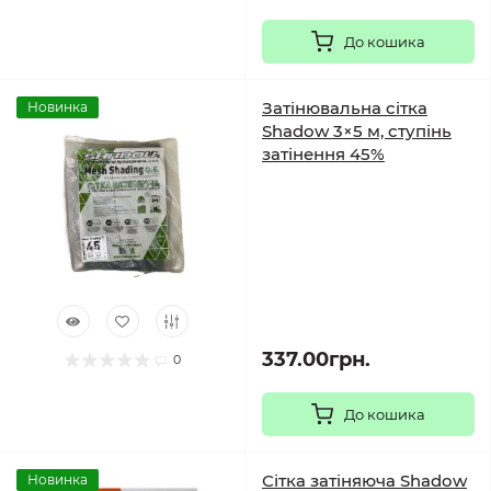
До кошика
Затінювальна сітка
Новинка
Shadow 3×5 м, ступінь
затінення 45%
337.00грн.
0
До кошика
Сітка затіняюча Shadow
Новинка