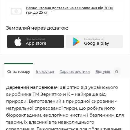
Безкоштовна доставка на замовлення від 3000
грн до 25 кг
Замовляй через додаток:
Наш додаток на
Наш додаток на
App store
Google play
0
Опис товару
Інструкції
Характеристики
Відгуків
П
Деревний наповнювач Звірятко
від українського
виробника ТМ Зернятко и К – найкраще від
природи! Виготовлений з природної сировини -
натуральної спресованої тирси, що робить його
біорозкладним, екологічно чистим і безпечним для
тварин, їх власників та навколишнього
середовища. Використовується для облаштування