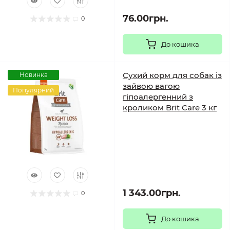
76.00грн.
0
До кошика
Сухий корм для собак із
Новинка
зайвою вагою
Популярний
гіпоалергенний з
кроликом Brit Care 3 кг
1 343.00грн.
0
До кошика