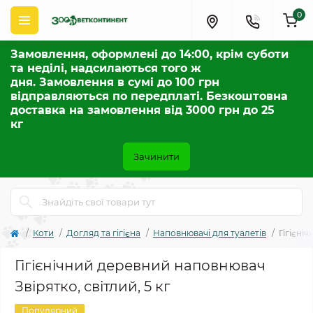
0
Замовлення, оформлені до 14:00, крім суботи
та неділі, надсилаються того ж
дня. Замовлення в сумі до 100 грн
відправляються по передплаті. Безкоштовна
доставка на замовлення від 3000 грн до 25
кг
Зачинити
Коти
Догляд та гігієна
Наповнювачі для туалетів
Гігієні
Гігієнічний деревний наповнювач
Звірятко, світлий, 5 кг
Популярний