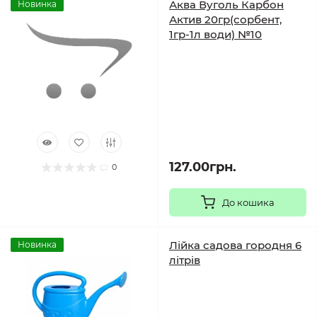
Аква Вуголь Карбон
Новинка
Актив 20гр(сорбент,
1гр-1л води) №10
127.00грн.
0
До кошика
Лійка садова городня 6
Новинка
літрів