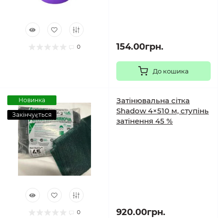
154.00грн.
0
До кошика
Затінювальна сітка
Новинка
Shadow 4×510 м, ступінь
Закінчується
затінення 45 %
920.00грн.
0