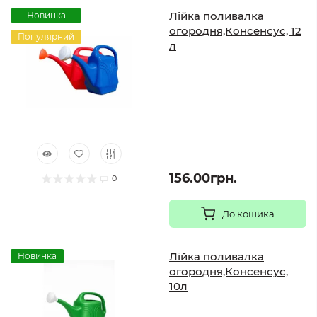
Лійка поливалка
Новинка
огородня,Консенсус, 12
Популярний
л
156.00грн.
0
До кошика
Лійка поливалка
Новинка
огородня,Консенсус,
10л