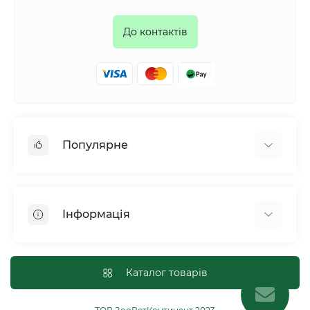
До контактів
Популярне
Собаки
Коти
Інформація
Птахи
Гризуни
Для оптових покупців
Рептилії
Оплата і доставка
Каталог товарів
Сільськогосподарські тварини та птахи
Політика конфіденційності
Риби