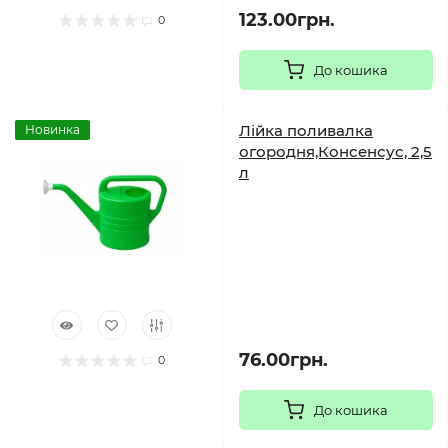
123.00грн.
0
До кошика
Лійка поливалка
Новинка
огородня,Консенсус, 2,5
л
76.00грн.
0
До кошика