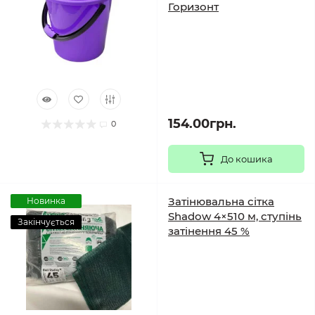
Горизонт
154.00грн.
0
До кошика
Затінювальна сітка
Новинка
Shadow 4×510 м, ступінь
Закінчується
затінення 45 %