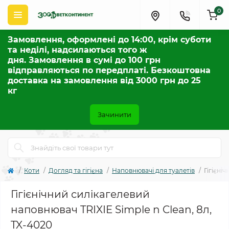
0
Замовлення, оформлені до 14:00, крім суботи
та неділі, надсилаються того ж
дня. Замовлення в сумі до 100 грн
відправляються по передплаті. Безкоштовна
доставка на замовлення від 3000 грн до 25
кг
Зачинити
Коти
Догляд та гігієна
Наповнювачі для туалетів
Гігієні
Гігієнічний силікагелевий
наповнювач TRIXIE Simple n Clean, 8л,
TX-4020