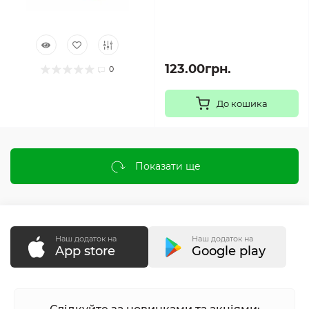
123.00грн.
0
До кошика
Показати ще
Наш додаток на
Наш додаток на
App store
Google play