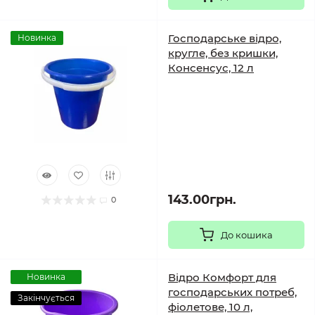
Господарське відро,
Новинка
кругле, без кришки,
Консенсус, 12 л
143.00грн.
0
До кошика
Відро Комфорт для
Новинка
господарських потреб,
Закінчується
фіолетове, 10 л,