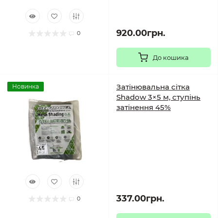
920.00грн.
0
До кошика
Затінювальна сітка
Новинка
Shadow 3×5 м, ступінь
затінення 45%
337.00грн.
0