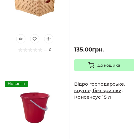
135.00грн.
0
До кошика
Відро господарське,
Новинка
кругле, без кришки,
Консенсус 15 л