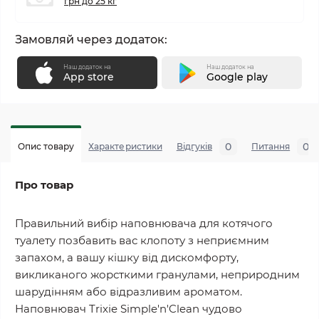
грн до 25 кг
Замовляй через додаток:
Наш додаток на
Наш додаток на
App store
Google play
0
0
Опис товару
Характеристики
Відгуків
Питання
Про товар
Правильний вибір наповнювача для котячого
туалету позбавить вас клопоту з неприємним
запахом, а вашу кішку від дискомфорту,
викликаного жорсткими гранулами, неприродним
шарудінням або відразливим ароматом.
Наповнювач Trixie Simple'n'Clean чудово