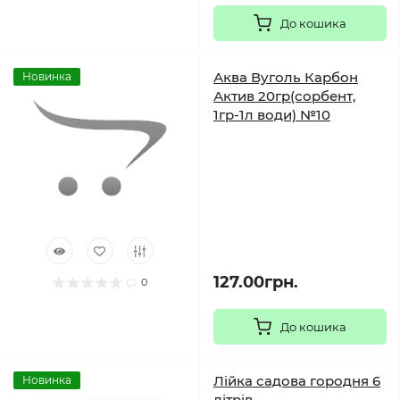
До кошика
Аква Вуголь Карбон
Новинка
Актив 20гр(сорбент,
1гр-1л води) №10
127.00грн.
0
До кошика
Лійка садова городня 6
Новинка
літрів