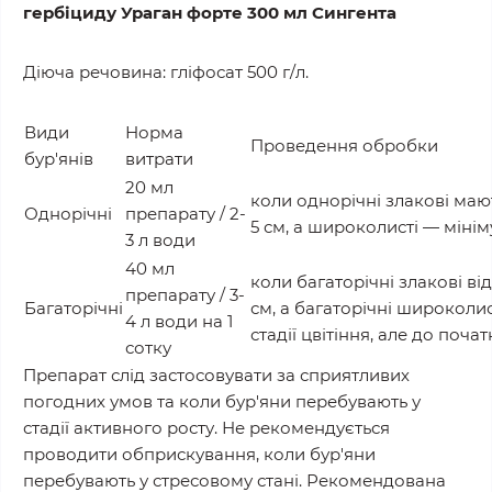
гербіциду Ураган форте 300 мл Сингента
Діюча речовина: гліфосат 500 г/л.
Види
Норма
Проведення обробки
бур'янів
витрати
20 мл
коли однорічні злакові маю
Однорічні
препарату / 2-
5 см, а широколисті ― мінім
3 л води
40 мл
коли багаторічні злакові від
препарату / 3-
Багаторічні
см, а багаторічні широколис
4 л води на 1
стадії цвітіння, але до поча
сотку
Препарат слід застосовувати за сприятливих
погодних умов та коли бур'яни перебувають у
стадії активного росту. Не рекомендується
проводити обприскування, коли бур'яни
перебувають у стресовому стані. Рекомендована