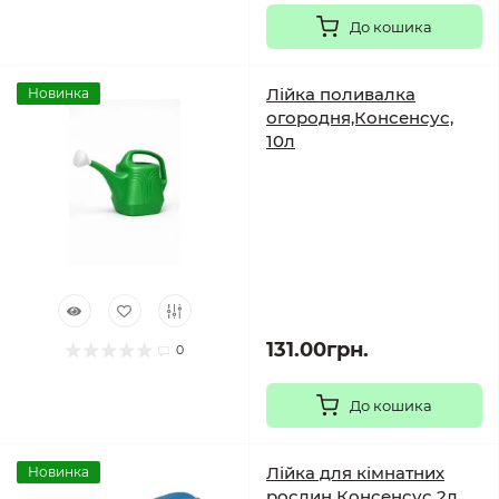
До кошика
Лійка поливалка
Новинка
огородня,Консенсус,
10л
131.00грн.
0
До кошика
Лійка для кімнатних
Новинка
рослин Консенсус 2л