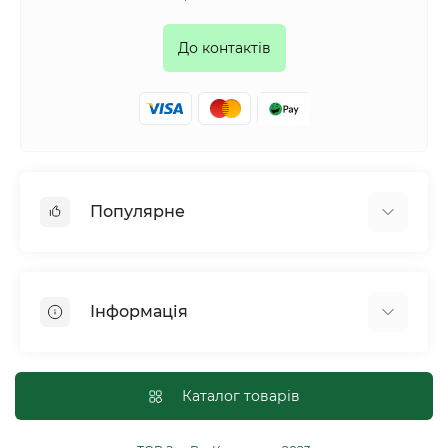
До контактів
Популярне
Собаки
Коти
Інформація
Птахи
Гризуни
Для оптових покупців
Рептилії
Оплата і доставка
Каталог товарів
Сільськогосподарські тварини та птахи
Політика конфіденційності
Риби