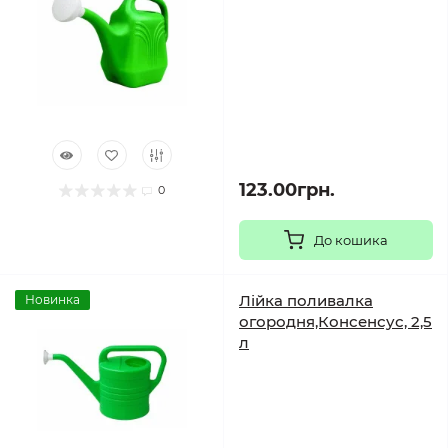
123.00грн.
0
До кошика
Лійка поливалка
Новинка
огородня,Консенсус, 2,5
л