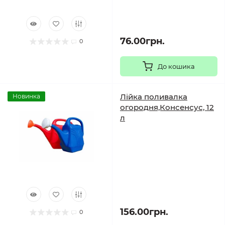
76.00грн.
0
До кошика
Лійка поливалка
Новинка
огородня,Консенсус, 12
л
156.00грн.
0