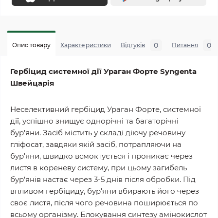
0
0
Опис товару
Характеристики
Відгуків
Питання
Гербіцид системної дії Ураган Форте Syngenta
Швейцарія
Неселективний гербіцид Ураган Форте, системної
дії, успішно знищує однорічні та багаторічні
бур'яни. Засіб містить у складі діючу речовину
гліфосат, завдяки якій засіб, потрапляючи на
бур'яни, швидко всмоктується і проникає через
листя в кореневу систему, при цьому загибель
бур'янів настає через 3-5 днів після обробки. Під
впливом гербіциду, бур'яни вбирають його через
своє листя, після чого речовина поширюється по
всьому організму. Блокування синтезу амінокислот