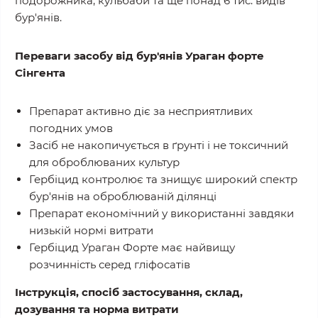
подорожника, кульбаби та ще понад 6 тис. видів
бур'янів.
Переваги засобу від бур'янів Ураган форте
Сінгента
Препарат активно діє за несприятливих
погодних умов
Засіб не накопичується в ґрунті і не токсичний
для оброблюваних культур
Гербіцид контролює та знищує широкий спектр
бур'янів на оброблюваній ділянці
Препарат економічний у використанні завдяки
низькій нормі витрати
Гербіцид Ураган Форте має найвищу
розчинність серед гліфосатів
Інструкція, спосіб застосування, склад,
дозування та норма витрати