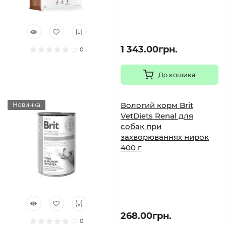
1 343.00грн.
0
До кошика
Вологий корм Brit
Новинка
VetDiets Renal для
собак при
захворюваннях нирок
400 г
268.00грн.
0