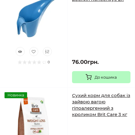
76.00грн.
0
До кошика
Сухий корм для собак із
Новинка
зайвою вагою
гіпоалергенний з
кроликом Brit Care 3 кг