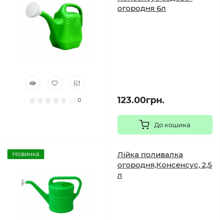
огородня 6л
123.00грн.
0
До кошика
Лійка поливалка
Новинка
огородня,Консенсус, 2,5
л