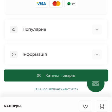
Популярне
Собаки
Коти
Інформація
Птахи
Гризуни
Для оптових покупців
Рептилії
Оплата і доставка
Каталог товарів
Сільськогосподарські тварини та птахи
Політика конфіденційності
Риби
Публічна угода
ТОВ ЗооВетКонтинент 2023
Інші
Повернення або обмін товарів
Ginger Pro Motion
63.00грн.
Контакти