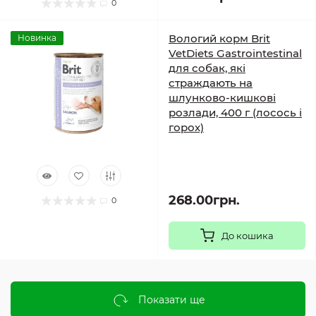
0
Вологий корм Brit
Новинка
VetDiets Gastrointestinal
для собак, які
страждають на
шлунково-кишкові
розлади, 400 г (лосось і
горох)
268.00грн.
0
До кошика
Показати ще