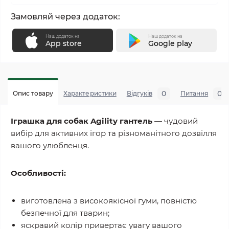
Замовляй через додаток:
Наш додаток на
Наш додаток на
App store
Google play
0
0
Опис товару
Характеристики
Відгуків
Питання
Іграшка для собак Agility гантель
— чудовий
вибір для активних ігор та різноманітного дозвілля
вашого улюбленця.
Особливості:
виготовлена з високоякісної гуми, повністю
безпечної для тварин;
яскравий колір привертає увагу вашого