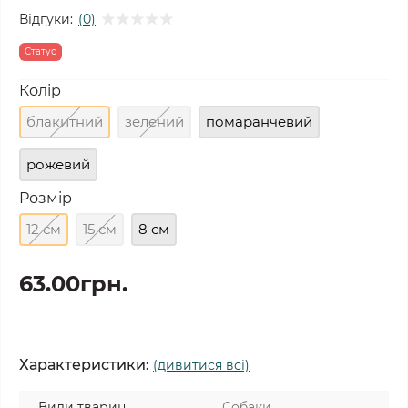
Відгуки:
(0)
Статус
Колір
блакитний
зелений
помаранчевий
рожевий
Розмір
12 см
15 см
8 см
63.00грн.
Характеристики:
(дивитися всі)
Види тварин
Собаки