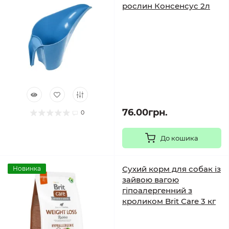
рослин Консенсус 2л
76.00грн.
0
До кошика
Сухий корм для собак із
Новинка
зайвою вагою
гіпоалергенний з
кроликом Brit Care 3 кг