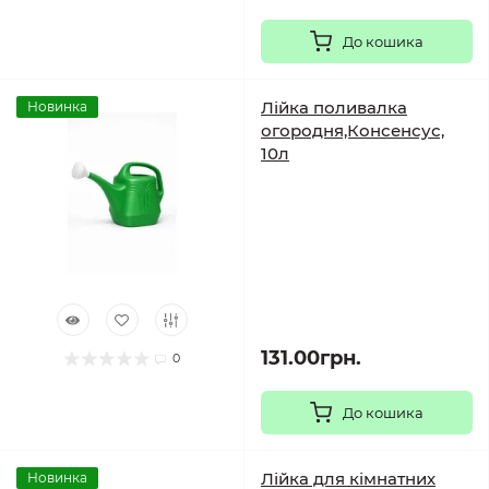
До кошика
Лійка поливалка
Новинка
огородня,Консенсус,
10л
131.00грн.
0
До кошика
Лійка для кімнатних
Новинка