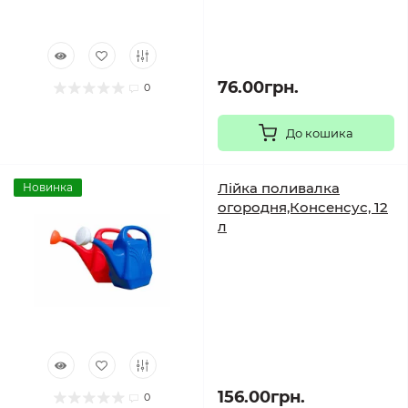
76.00грн.
0
До кошика
Лійка поливалка
Новинка
огородня,Консенсус, 12
л
156.00грн.
0