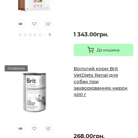
1 343.00грн.
0
До кошика
Вологий корм Brit
Новинка
VetDiets Renal для
собак при
захворюваннях нирок
400 г
268.00грн.