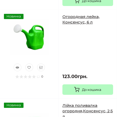
До кошика
Огородная лейка,
Новинка
Консенсус, 6 л
123.00грн.
0
До кошика
Лійка поливалка
Новинка
огородня,Консенсус, 2,5
л