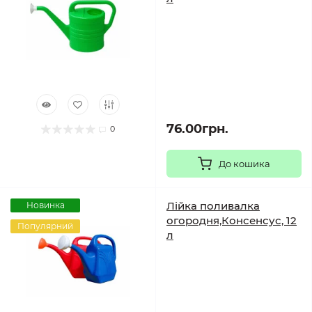
76.00грн.
0
До кошика
Лійка поливалка
Новинка
огородня,Консенсус, 12
Популярний
л