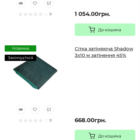
1 054.00грн.
0
До кошика
Сітка затіняюча Shadow
Новинка
3х10 м затінення 45%
Закінчується
668.00грн.
0
До кошика