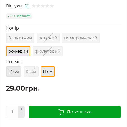
Відгуки:
(0)
Є в наявності
Колір
блакитний
зелений
помаранчевий
рожевий
фіолетовий
Розмір
12 см
15 см
8 см
29.00грн.
До кошика