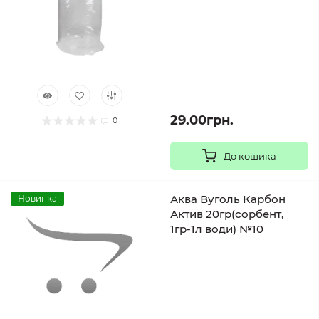
29.00грн.
0
До кошика
Аква Вуголь Карбон
Новинка
Актив 20гр(сорбент,
1гр-1л води) №10