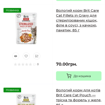
Вологий корм Brit Care
Новинка
Cat Fillets in Gravy для
стерилізованих кішок,
філе в соусі, з качкою,
пакетик, 85 г
70.00грн.
0
До кошика
Вологий корм для котів
Новинка
Brit Care Cat Pouch —
тріска та форель у желе,
85 г