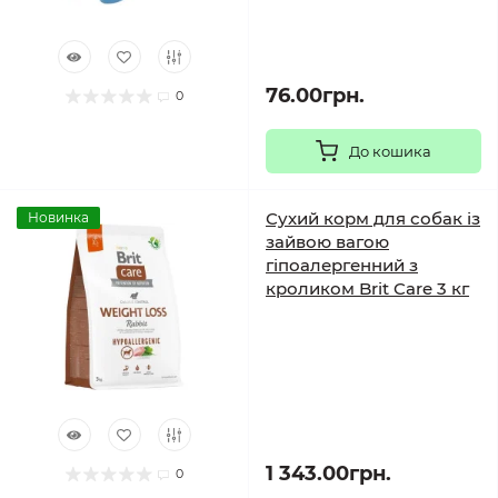
76.00грн.
0
До кошика
Сухий корм для собак із
Новинка
зайвою вагою
гіпоалергенний з
кроликом Brit Care 3 кг
1 343.00грн.
0