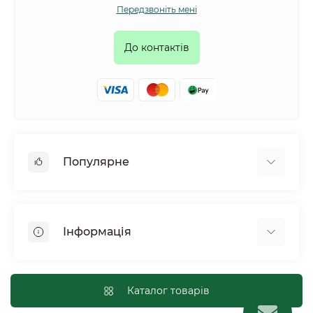
Передзвоніть мені
До контактів
Популярне
Собаки
Коти
Інформація
Птахи
Гризуни
Для оптових покупців
Рептилії
Оплата і доставка
Каталог товарів
Сільськогосподарські тварини та птахи
Політика конфіденційності