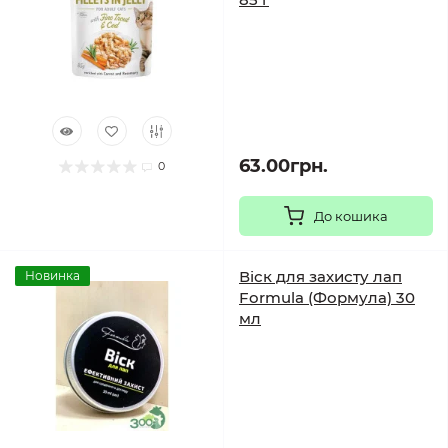
63.00грн.
0
До кошика
Віск для захисту лап
Новинка
Formula (Формула) 30
мл