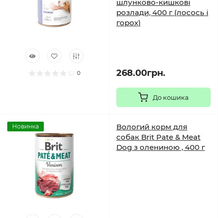
шлунково-кишкові
розлади, 400 г (лосось і
горох)
268.00грн.
0
До кошика
Вологий корм для
Новинка
собак Brit Pate & Meat
Dog з олениною , 400 г