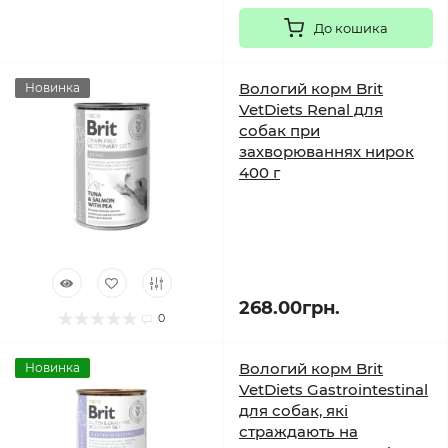
До кошика
Вологий корм Brit
Новинка
VetDiets Renal для
собак при
захворюваннях нирок
400 г
268.00грн.
0
Вологий корм Brit
Новинка
VetDiets Gastrointestinal
для собак, які
страждають на