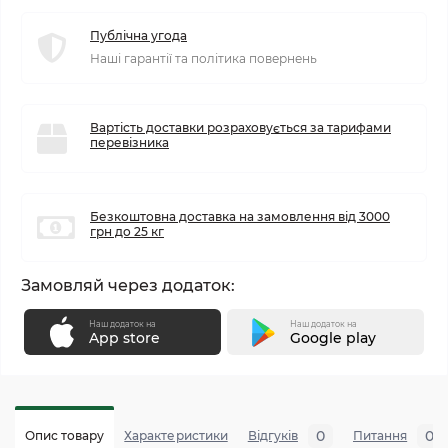
Публічна угода
Наші гарантії та політика повернень
Вартість доставки розраховується за тарифами
перевізника
Безкоштовна доставка на замовлення від 3000
грн до 25 кг
Замовляй через додаток:
Наш додаток на
Наш додаток на
App store
Google play
0
0
Опис товару
Характеристики
Відгуків
Питання