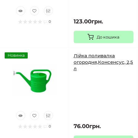
123.00грн.
0
До кошика
Лійка поливалка
Новинка
огородня,Консенсус, 2,5
л
76.00грн.
0