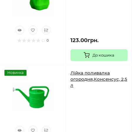
123.00грн.
0
До кошика
Лійка поливалка
Новинка
огородня,Консенсус, 2,5
л