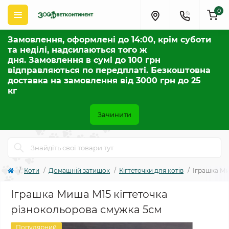
0
Замовлення, оформлені до 14:00, крім суботи
та неділі, надсилаються того ж
дня. Замовлення в сумі до 100 грн
відправляються по передплаті. Безкоштовна
доставка на замовлення від 3000 грн до 25
кг
Зачинити
Коти
Домашній затишок
Кігтеточки для котів
Іграшка Ми
Іграшка Миша М15 кігтеточка
різнокольорова смужка 5см
Популярний