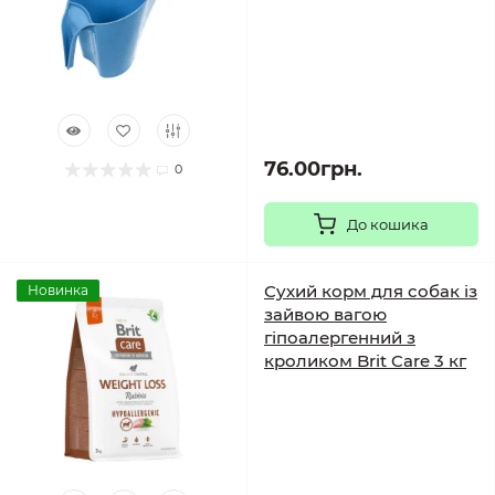
76.00грн.
0
До кошика
Сухий корм для собак із
Новинка
зайвою вагою
гіпоалергенний з
кроликом Brit Care 3 кг