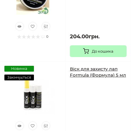
204.00грн.
0
До кошика
Віск для захисту лап
Новинка
Formula (Формула) 5 мл
Закінчується