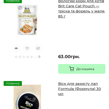
Вологий корм для котів
Новинка
Brit Care Cat Pouch —
тріска та форель у желе,
85 г
63.00грн.
0
До кошика
Віск для захисту лап
Новинка
Formula (Формула) 30
мл