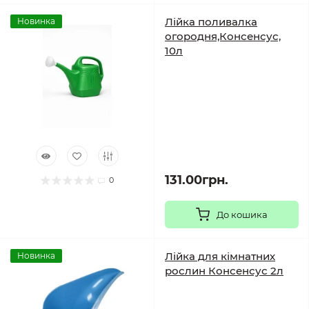
Лійка поливалка
Новинка
огородня,Консенсус,
10л
131.00грн.
0
До кошика
Лійка для кімнатних
Новинка
рослин Консенсус 2л