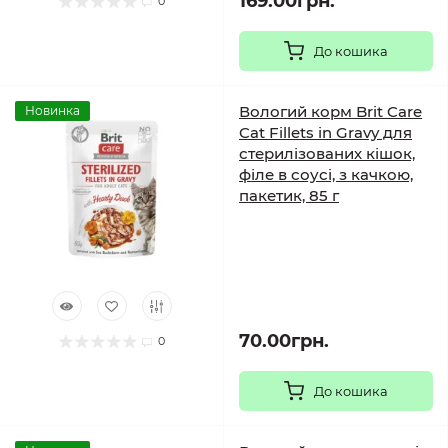
169.00грн.
0
До кошика
Вологий корм Brit Care
Новинка
Cat Fillets in Gravy для
стерилізованих кішок,
філе в соусі, з качкою,
пакетик, 85 г
70.00грн.
0
До кошика