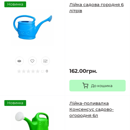
Лійка садова городня 6
Новинка
літрів
162.00грн.
0
До кошика
Лійка-поливалка
Новинка
Консенсус садово-
огородня 6л