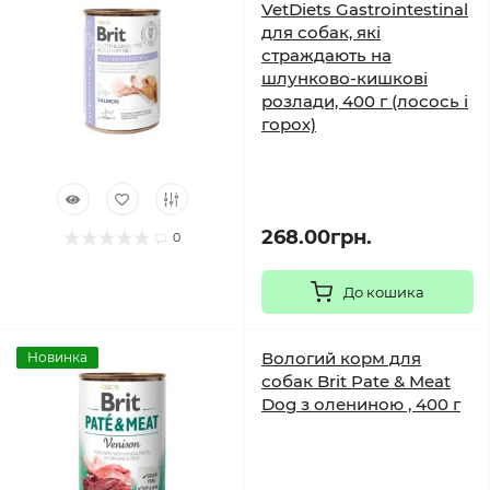
VetDiets Gastrointestinal
для собак, які
страждають на
шлунково-кишкові
розлади, 400 г (лосось і
горох)
268.00грн.
0
До кошика
Вологий корм для
Новинка
собак Brit Pate & Meat
Dog з олениною , 400 г