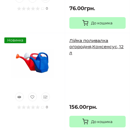
76.00грн.
0
До кошика
Лійка поливалка
Новинка
огородня,Консенсус, 12
л
156.00грн.
0
До кошика