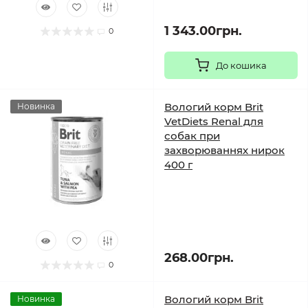
1 343.00грн.
0
До кошика
Вологий корм Brit
Новинка
VetDiets Renal для
собак при
захворюваннях нирок
400 г
268.00грн.
0
Вологий корм Brit
Новинка