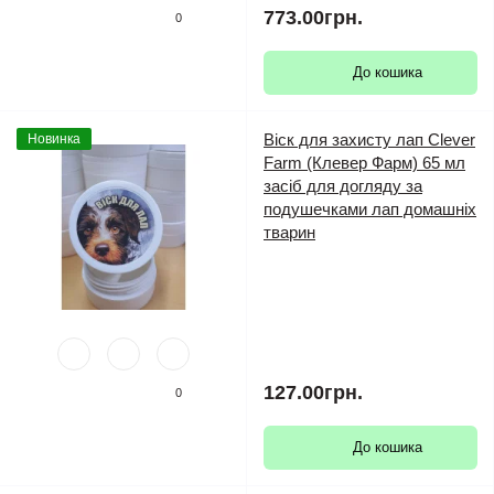
773.00грн.
0
До кошика
Віск для захисту лап Clever
Новинка
Farm (Клевер Фарм) 65 мл
засіб для догляду за
подушечками лап домашніх
тварин
127.00грн.
0
До кошика