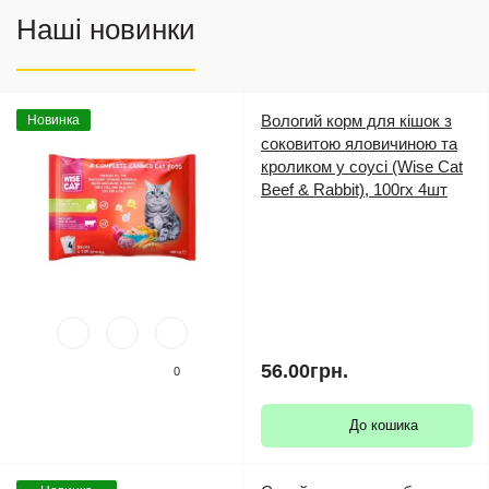
Наші новинки
Вологий корм для кішок з
Новинка
соковитою яловичиною та
кроликом у соусі (Wise Cat
Beef & Rabbit), 100гх 4шт
56.00грн.
0
До кошика