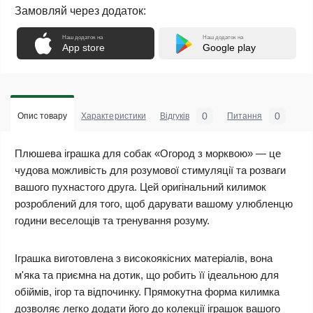
Замовляй через додаток:
Наш додаток на
Наш додаток на
App store
Google play
0
0
Опис товару
Характеристики
Відгуків
Питання
Плюшева іграшка для собак «Огород з морквою» — це
чудова можливість для розумової стимуляції та розваги
вашого пухнастого друга. Цей оригінальний килимок
розроблений для того, щоб дарувати вашому улюбленцю
години веселощів та тренування розуму.
Іграшка виготовлена з високоякісних матеріалів, вона
м'яка та приємна на дотик, що робить її ідеальною для
обіймів, ігор та відпочинку. Прямокутна форма килимка
дозволяє легко додати його до колекції іграшок вашого