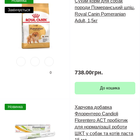
Сухий корм для собак
Новинка
породи Померанський шпіц,
Закінчується
Royal Canin Pomeranian
Adult, 1,5кг
738.00грн.
0
До кошика
Харчова добавка
Новинка
Флорентеро Candioli
Florentero АСТ пробіотик
для нормалізації роботи
ШКТ у собак та котів паста
15 мл