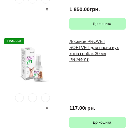
1 850.00грн.
0
До кошика
Лосьйон PROVET
Новинка
SOFTVET для гігієни вух
котів і собак 30 мл
PR244010
117.00грн.
0
До кошика