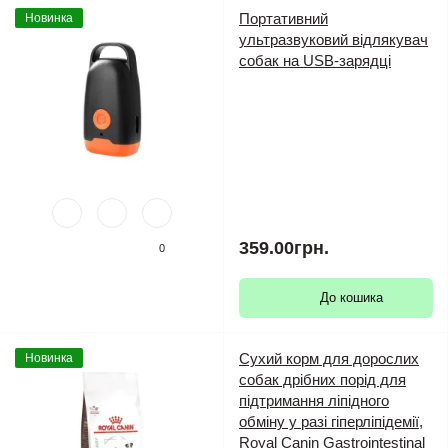
Портативний
Новинка
ультразвуковий відлякувач
собак на USB-зарядці
359.00грн.
0
До кошика
Сухий корм для дорослих
Новинка
собак дрібних порід для
підтримання ліпідного
обміну у разі гіперліпідемії,
Royal Canin Gastrointestinal