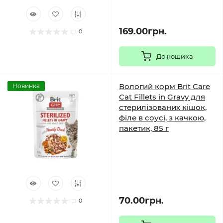
169.00грн.
0
До кошика
Вологий корм Brit Care
Новинка
Cat Fillets in Gravy для
стерилізованих кішок,
філе в соусі, з качкою,
пакетик, 85 г
70.00грн.
0