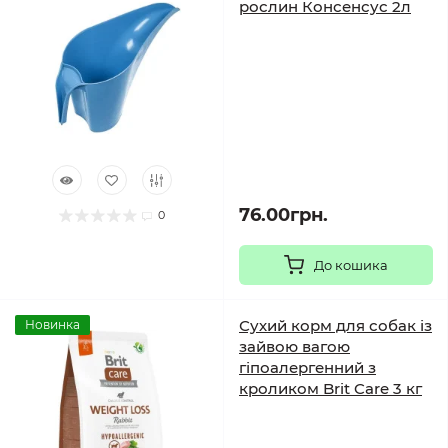
рослин Консенсус 2л
76.00грн.
0
До кошика
Сухий корм для собак із
Новинка
зайвою вагою
гіпоалергенний з
кроликом Brit Care 3 кг