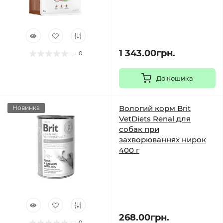
1 343.00грн.
0
До кошика
Вологий корм Brit
Новинка
VetDiets Renal для
собак при
захворюваннях нирок
400 г
268.00грн.
0