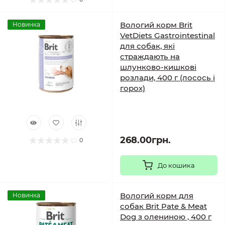
Вологий корм Brit
Новинка
VetDiets Gastrointestinal
для собак, які
страждають на
шлунково-кишкові
розлади, 400 г (лосось і
горох)
268.00грн.
0
До кошика
Вологий корм для
Новинка
собак Brit Pate & Meat
Dog з олениною , 400 г