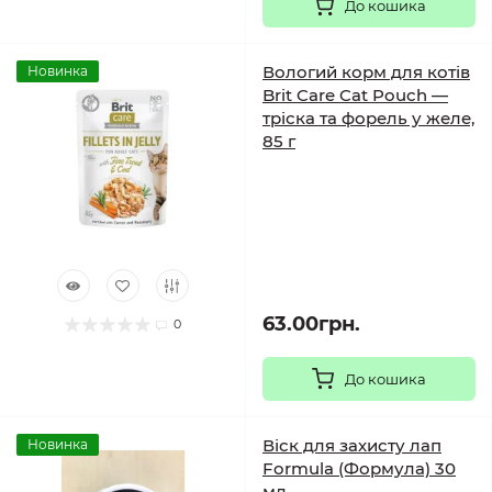
До кошика
Вологий корм для котів
Новинка
Brit Care Cat Pouch —
тріска та форель у желе,
85 г
63.00грн.
0
До кошика
Віск для захисту лап
Новинка
Formula (Формула) 30
мл