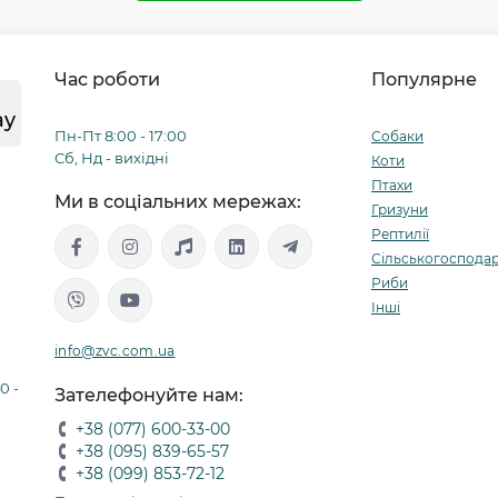
Час роботи
Популярне
ay
Пн-Пт 8:00 - 17:00
Собаки
Сб, Нд - вихідні
Коти
Птахи
Ми в соціальних мережах:
Гризуни
Рептилії
Сільськогосподар
Риби
Інші
info@zvc.com.ua
0 -
Зателефонуйте нам:
+38 (077) 600-33-00
+38 (095) 839-65-57
+38 (099) 853-72-12