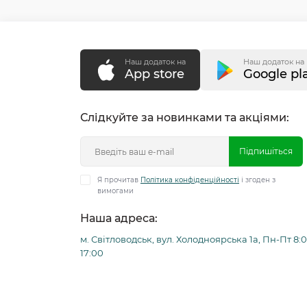
Наш додаток на
Наш додаток на
App store
Google pl
Слідкуйте за новинками та акціями:
Підпишіться
Я прочитав
Політика конфіденційності
і згоден з
вимогами
Наша адреса:
м. Світловодськ, вул. Холодноярська 1а, Пн-Пт 8:0
17:00