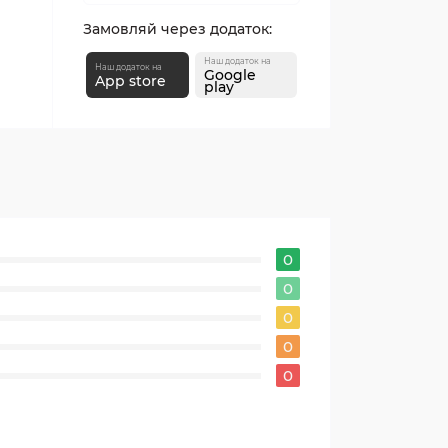
Замовляй через додаток:
Наш додаток на
Наш додаток на
Google
App store
play
0
0
0
0
0