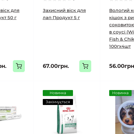
віск для
Захисний віск для
Вологий к
кт 50 г
лап Продукт 5 г
кішок з р
соковито
в соусі (W
Fish & Chik
100гх4шт
рн.
67.00грн.
56.00грн
Новинка
Новинка
Закінчується