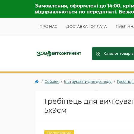
Замовлення, оформлені до 14:00, крім
відправляються по передплаті. Безко
ПРО НАС
ДОСТАВКА І ОПЛАТА
ПУБЛІЧН
Каталог товарів
Собаки
Інструменти для догляду
Гребінці 
Гребінець для вичісуван
5х9см
Популярний