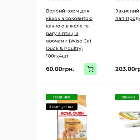
Волоий корм для
Захисний 
кішок з соковитою
лап Проду
качкою в желе та
рагу з птиці з
овочами (Wise Cat
Duck & Poultry)
100гх4шт
60.00грн.
203.00г
Новинка
Новинка
Закінчується