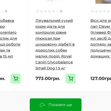
0
0
добавка
Лікувальний сухий
Віск для з
еро
корм-дієта для
лап Cleve
lorentero
контролю рівня
(Клевер Ф
отик для
глюкози при
мл засіб д
ції роботи
цукровому діабеті в
догляду з
ак та
дорослих собак
подушечк
а 15 мл
малих порід, Royal
домашніх 
Canin Glycobalance
Small Dog 1,5 кг
рн.
773.00грн.
127.00гр
Показати ще