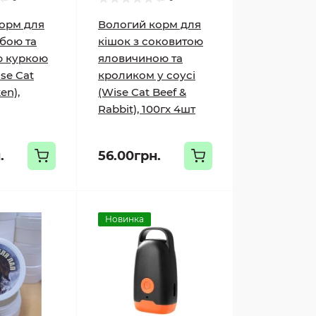
орм для
Вологий корм для
ибою та
кішок з соковитою
ю куркою
яловичиною та
ise Cat
кроликом у соусі
en),
(Wise Cat Beef &
Rabbit), 100гх 4шт
.
56.00грн.
Новинка