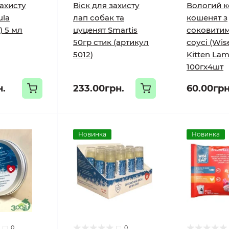
захисту
Віск для захисту
Вологий к
ula
лап собак та
кошенят з
) 5 мл
цуценят Smartis
соковитим
50гр стик (артикул
соусі (Wis
5012)
Kitten Lam
100гх4шт
н.
233.00грн.
60.00грн
Новинка
Новинка
0
0