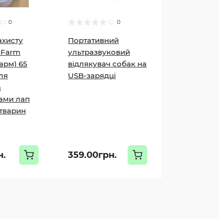
0
0
ахисту
Портативний
r Farm
ультразвуковий
арм) 65
відлякувач собак на
ля
USB-зарядці
а
ами лап
тварин
н.
359.00грн.