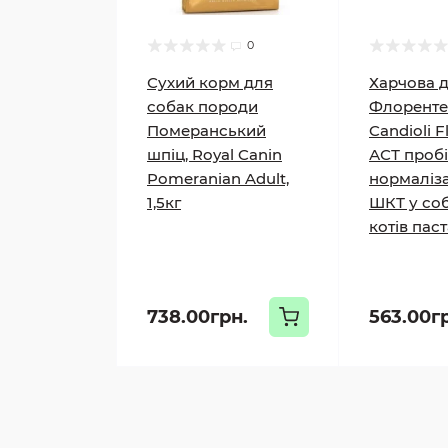
0
Сухий корм для
Харчова 
собак породи
Флорент
Померанський
Candioli F
шпіц, Royal Canin
АСТ пробі
Pomeranian Adult,
нормаліза
1,5кг
ШКТ у соб
котів паст
738.00грн.
563.00г