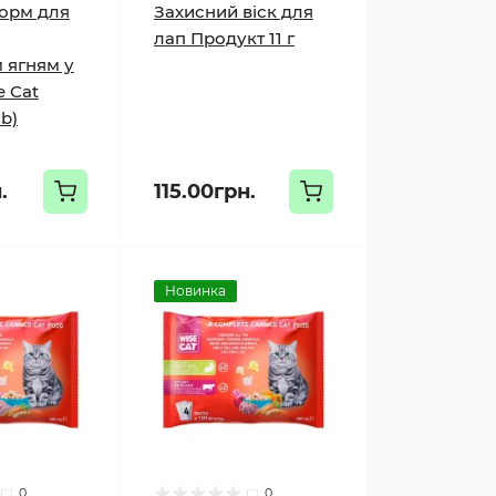
орм для
Захисний віск для
лап Продукт 11 г
 ягням у
e Cat
b)
.
115.00грн.
Новинка
0
0