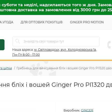
 суботи та неділі, надсилаються того ж дня. Замов
штовна доставка на замовлення від 3000 грн до 2
А УГОДА
ДЛЯ ОПТОВИХ ПОКУПЦІВ
GINGER PRO MOTION
Наша адреса:
м. Світловодськ, вул. Холодноярська 1а,
Пн-Пт 8:00 - 17:00
та щітки
Гребінець для вичісування бліх і вошей Ginger Pro PI1320 дв
ня бліх і вошей Ginger Pro PI1320 
Виробник:
GINGER