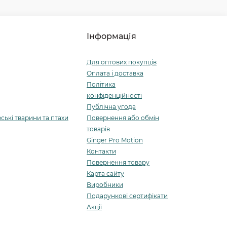
Інформація
Для оптових покупців
Оплата і доставка
Політика
конфіденційності
Публічна угода
ські тварини та птахи
Повернення або обмін
товарів
Ginger Pro Motion
Контакти
Повернення товару
Карта сайту
Виробники
Подарункові сертифікати
Акції