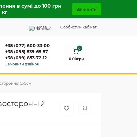
лення в сумі до 100 грн
Зачинити
5 кг
Мова
Особистий кабінет
+38 (077) 600-33-00
0
+38 (095) 839-65-57
+38 (099) 853-72-12
0.00грн.
Замовити дзвінок
осторонній 5х9см
двосторонній