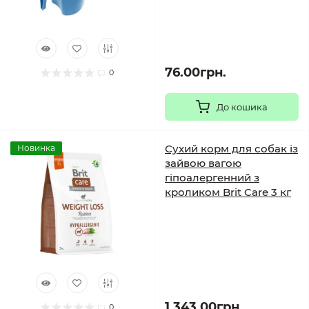
76.00грн.
0
До кошика
Сухий корм для собак із
Новинка
зайвою вагою
гіпоалергенний з
кроликом Brit Care 3 кг
1 343.00грн.
0