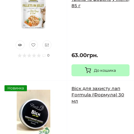
85 г
63.00грн.
0
До кошика
Віск для захисту лап
Новинка
Formula (Формула) 30
мл