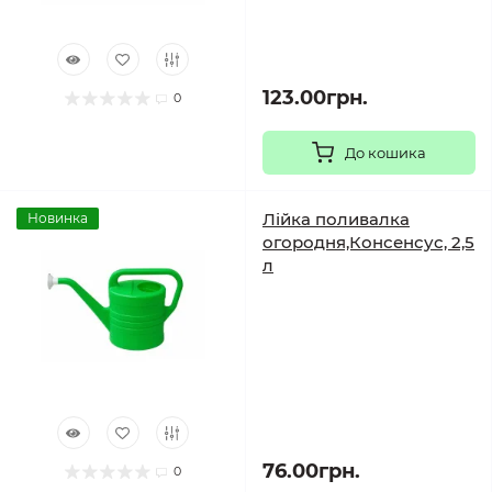
123.00грн.
0
До кошика
Лійка поливалка
Новинка
огородня,Консенсус, 2,5
л
76.00грн.
0