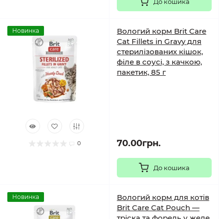
До кошика
Вологий корм Brit Care
Новинка
Cat Fillets in Gravy для
стерилізованих кішок,
філе в соусі, з качкою,
пакетик, 85 г
70.00грн.
0
До кошика
Вологий корм для котів
Новинка
Brit Care Cat Pouch —
тріска та форель у желе,