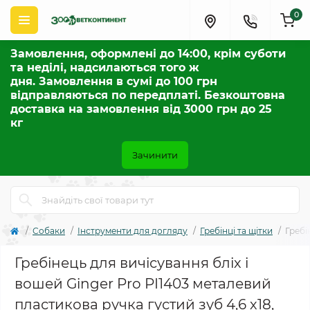
0
Замовлення, оформлені до 14:00, крім суботи
та неділі, надсилаються того ж
дня. Замовлення в сумі до 100 грн
відправляються по передплаті. Безкоштовна
доставка на замовлення від 3000 грн до 25
кг
Зачинити
Собаки
Інструменти для догляду
Гребінці та щітки
Гребі
Гребінець для вичісування бліх і
вошей Ginger Pro PI1403 металевий
пластикова ручка густий зуб 4,6 х18,