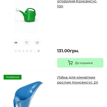
огородня,Консенсус,
10л
131.00грн.
0
До кошика
Лійка для кімнатних
Новинка
рослин Консенсус 2л