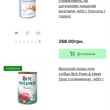
страждають на
шлунково-кишкові
розлади, 400 г (лосось і
горох)
268.00грн.
0
До кошика
Вологий корм для
Новинка
собак Brit Pate & Meat
Dog з олениною , 400 г