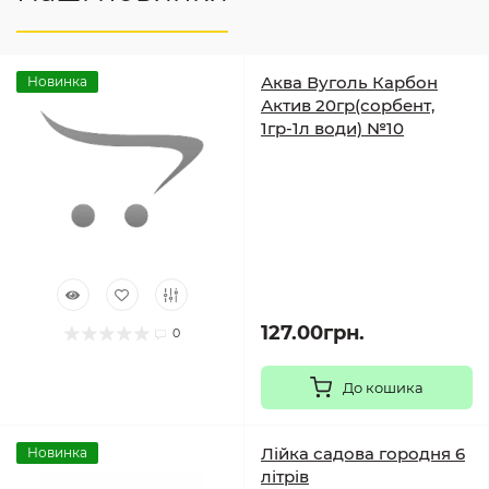
Аква Вуголь Карбон
Новинка
Актив 20гр(сорбент,
1гр-1л води) №10
127.00грн.
0
До кошика
Лійка садова городня 6
Новинка
літрів