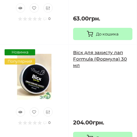
63.00грн.
0
До кошика
Віск для захисту лап
Новинка
Formula (Формула) 30
Популярний
мл
204.00грн.
0