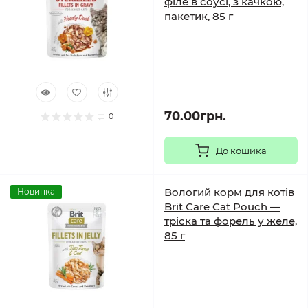
філе в соусі, з качкою,
пакетик, 85 г
70.00грн.
0
До кошика
Вологий корм для котів
Новинка
Brit Care Cat Pouch —
тріска та форель у желе,
85 г