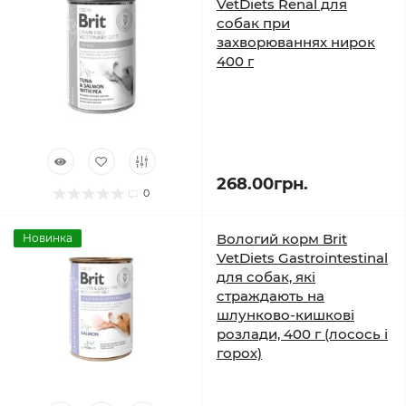
VetDiets Renal для
собак при
захворюваннях нирок
400 г
268.00грн.
0
Вологий корм Brit
Новинка
VetDiets Gastrointestinal
для собак, які
страждають на
шлунково-кишкові
розлади, 400 г (лосось і
горох)