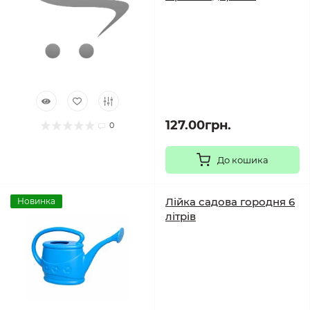
127.00грн.
0
До кошика
Лійка садова городня 6
Новинка
літрів