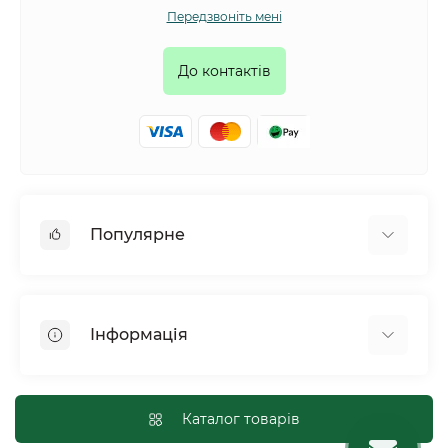
Передзвоніть мені
До контактів
Популярне
Собаки
Коти
Інформація
Птахи
Гризуни
Для оптових покупців
Рептилії
Оплата і доставка
Каталог товарів
Сільськогосподарські тварини та птахи
Політика конфіденційності