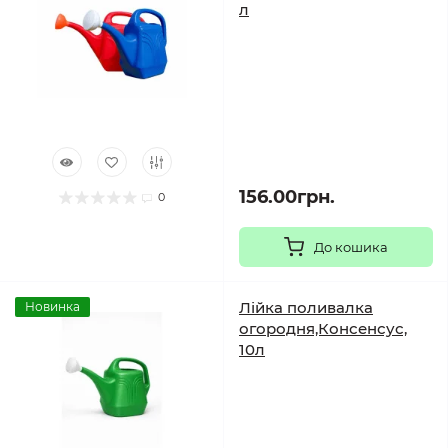
л
156.00грн.
0
До кошика
Лійка поливалка
Новинка
огородня,Консенсус,
10л