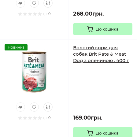
268.00грн.
0
До кошика
Вологий корм для
Новинка
собак Brit Pate & Meat
Dog з олениною , 400 г
169.00грн.
0
До кошика