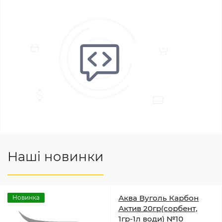
Наші новинки
Аква Вуголь Карбон
Новинка
Актив 20гр(сорбент,
1гр-1л води) №10