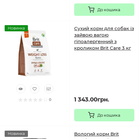
До кошика
Сухий корм для собак із
Новинка
зайвою вагою
гіпоалергенний з
кроликом Brit Care 3 кг
1 343.00грн.
0
До кошика
Вологий корм Brit
Новинка