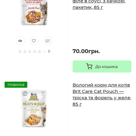
філе в соусі, з качкою,
пакетик, 85 г
70.00грн.
0
До кошика
Вологий корм для котів
Новинка
Brit Care Cat Pouch —
тріска та форель у желе,
85 г