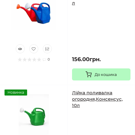
л
156.00грн.
0
До кошика
Лійка поливалка
Новинка
огородня,Консенсус,
10л