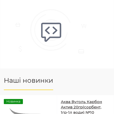
Наші новинки
Аква Вуголь Карбон
Новинка
Актив 20гр(сорбент,
1гр-1л води) №10