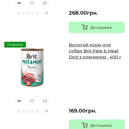
268.00грн.
0
До кошика
Вологий корм для
Новинка
собак Brit Pate & Meat
Dog з олениною , 400 г
169.00грн.
0
До кошика