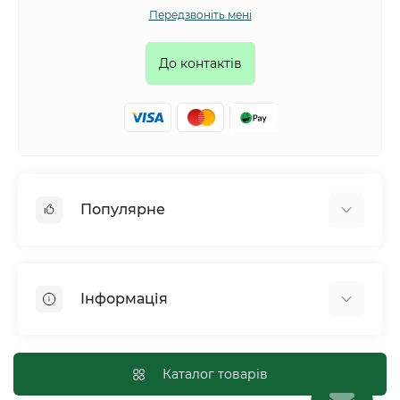
Передзвоніть мені
До контактів
Популярне
Собаки
Коти
Інформація
Птахи
Гризуни
Для оптових покупців
Рептилії
Оплата і доставка
Каталог товарів
Сільськогосподарські тварини та птахи
Політика конфіденційності