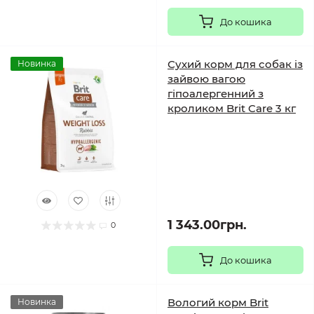
До кошика
Сухий корм для собак із
Новинка
зайвою вагою
гіпоалергенний з
кроликом Brit Care 3 кг
1 343.00грн.
0
До кошика
Вологий корм Brit
Новинка