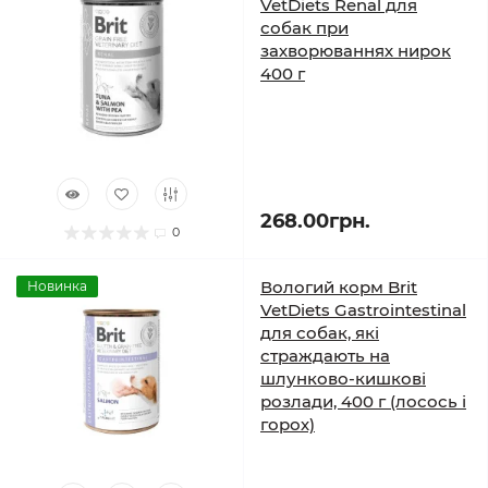
VetDiets Renal для
собак при
захворюваннях нирок
400 г
268.00грн.
0
Вологий корм Brit
Новинка
VetDiets Gastrointestinal
для собак, які
страждають на
шлунково-кишкові
розлади, 400 г (лосось і
горох)