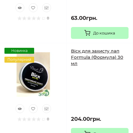
63.00грн.
0
До кошика
Віск для захисту лап
Новинка
Formula (Формула) 30
Популярний
мл
204.00грн.
0