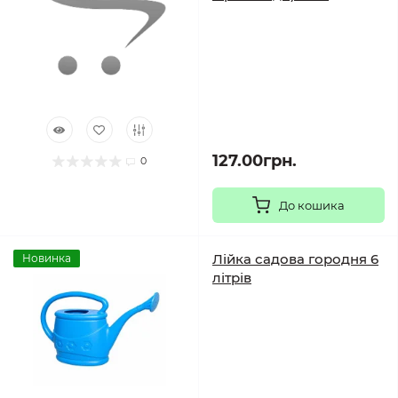
127.00грн.
0
До кошика
Лійка садова городня 6
Новинка
літрів