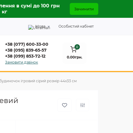
лення в сумі до 100 грн
Зачинити
5 кг
Мова
Особистий кабінет
+38 (077) 600-33-00
0
+38 (095) 839-65-57
+38 (099) 853-72-12
0.00грн.
Замовити дзвінок
 будиночок ігровий сірий розмір 44х33 см
шевий