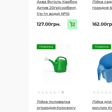
Аква Вуголь Карбон
Лійка сад
Актив 20гр(сорбент,
городня 6
1гр-1л води) №10
127.00грн.
162.00гр
Новинка
Новинка
0
Лійка поливалка
Лійка для
огородня,Консенсу
рослин К