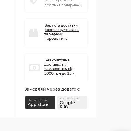
політика повернень
Вартість доставки
розраховується за
тарифами
перевізника
Безкоштовна
доставка на
замовлення від
3000 грн до 25 кг
Замовляй через додаток:
Наш додаток на
Наш додаток на
Google
App store
play