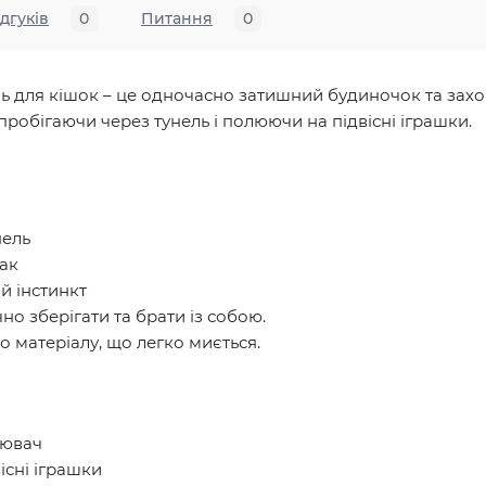
ідгуків
0
Питання
0
ль для кішок – це одночасно затишний будиночок та зах
пробігаючи через тунель і полюючи на підвісні іграшки.
нель
бак
й інстинкт
но зберігати та брати із собою.
о матеріалу, що легко миється.
нювач
сні іграшки