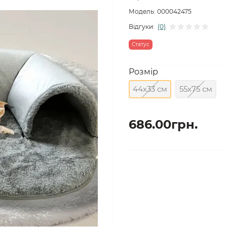
Модель:
000042475
Відгуки:
(0)
Статус
Розмір
44х33 см
55х75 см
686.00грн.