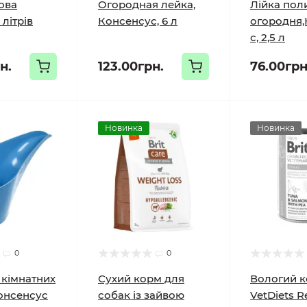
ова
Огородная лейка,
Лійка пол
 літрів
Консенсус, 6 л
огородня,
с, 2,5 л
н.
123.00грн.
76.00грн
Новинка
Новинка
0
0
 кімнатних
Сухий корм для
Вологий к
онсенсус
собак із зайвою
VetDiets R