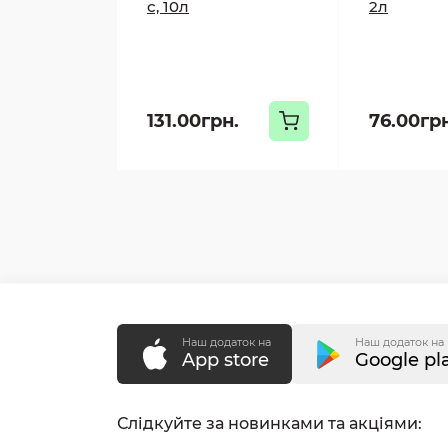
с, 10л
2л
131.00грн.
76.00гр
Наш додаток на
Наш додаток на
App store
Google pl
Слідкуйте за новинками та акціями: