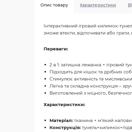
Опис товару
Характеристики
В
Інтерактивний ігровий килимок-туне
зможе втекти, відпочивати або грати, 
Переваги:
2 в 1: затишна лежанка + ігровий ту
Підходить для кішок та дрібних со
Стимулює активність та мисливськи
Легка та складна конструкція – зруч
Виготовлений з міцного, безпечног
Характеристики:
Матеріал:
тканина + м'який напов
Конструкція:
тунель+килимок+підві