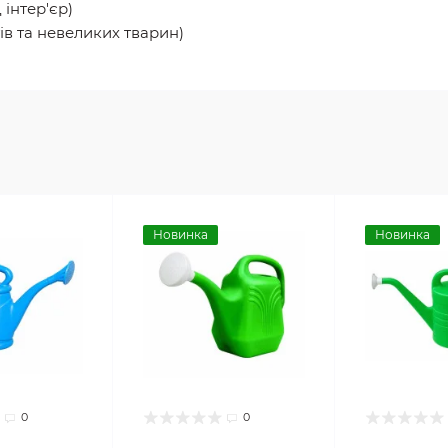
 інтер'єр)
ів та невеликих тварин)
Новинка
Новинка
0
0