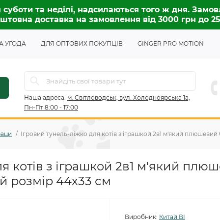
 суботи та неділі, надсилаються того ж дня. Замов
штовна доставка на замовлення від 3000 грн до 2
А УГОДА
ДЛЯ ОПТОВИХ ПОКУПЦІВ
GINGER PRO MOTION
Наша адреса:
м. Світловодськ, вул. Холодноярська 1а,
Пн-Пт 8:00 - 17:00
раци
Ігровий тунель-ліжко для котів з іграшкой 2в1 м'який плюшевий
ля котів з іграшкой 2в1 м'який плю
й розмір 44х33 см
Виробник:
Китай ВІ