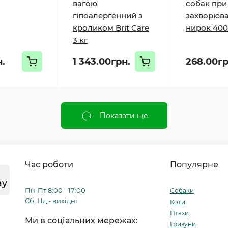
вагою
собак при
гіпоалергенний з
захворюв
кроликом Brit Care
нирок 400
3 кг
н.
1 343.00грн.
268.00гр
Показати ще
Час роботи
Популярне
ay
Пн-Пт 8:00 - 17:00
Собаки
Сб, Нд - вихідні
Коти
Птахи
Ми в соціальних мережах:
Гризуни