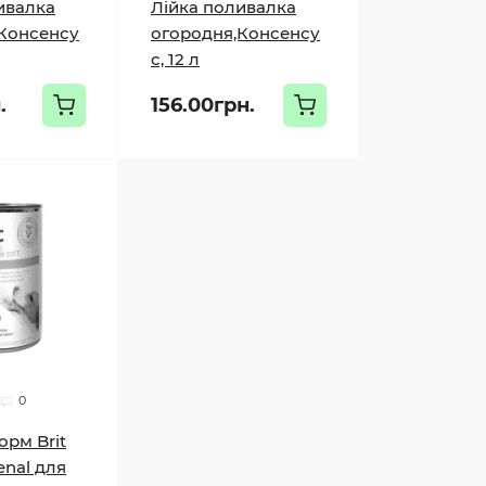
ивалка
Лійка поливалка
Консенсу
огородня,Консенсу
с, 12 л
.
156.00грн.
0
орм Brit
enal для