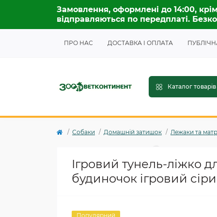
Замовлення, оформлені до 14:00, крім
відправляються по передплаті. Безко
ПРО НАС
ДОСТАВКА І ОПЛАТА
ПУБЛІЧН
Каталог товарів
Собаки
Домашній затишок
Лежаки та мат
Ігровий тунель-ліжко д
будиночок ігровий сіри
Популярний